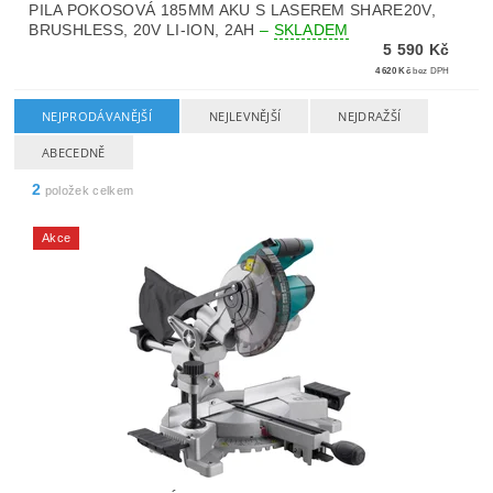
PILA POKOSOVÁ 185MM AKU S LASEREM SHARE20V,
BRUSHLESS, 20V LI-ION, 2AH
–
SKLADEM
5 590 Kč
4 620 Kč
bez DPH
NEJPRODÁVANĚJŠÍ
NEJLEVNĚJŠÍ
NEJDRAŽŠÍ
ABECEDNĚ
2
položek celkem
Akce