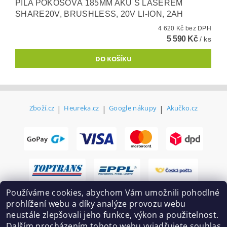
PILA POKOSOVÁ 185MM AKU S LASEREM
SHARE20V, BRUSHLESS, 20V LI-ION, 2AH
4 620 Kč bez DPH
5 590 Kč
/ ks
Zboží.cz
|
Heureka.cz
|
Google nákupy
|
Akučko.cz
Používáme cookies, abychom Vám umožnili pohodlné
prohlížení webu a díky analýze provozu webu
neustále zlepšovali jeho funkce, výkon a použitelnost.
Dalším procházením tohoto webu vyjadřujete souhlas