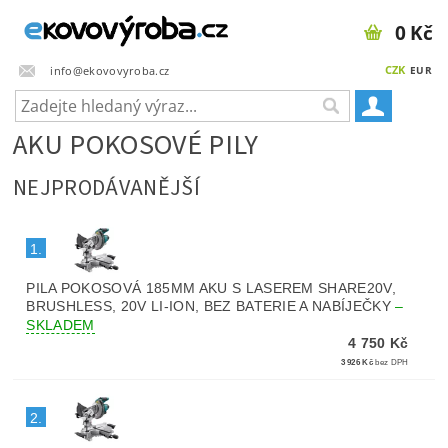
0 Kč
CZK
info@ekovovyroba.cz
EUR
AKU POKOSOVÉ PILY
NEJPRODÁVANĚJŠÍ
1.
PILA POKOSOVÁ 185MM AKU S LASEREM SHARE20V,
BRUSHLESS, 20V LI-ION, BEZ BATERIE A NABÍJEČKY
–
SKLADEM
4 750 Kč
3 926 Kč
bez DPH
2.