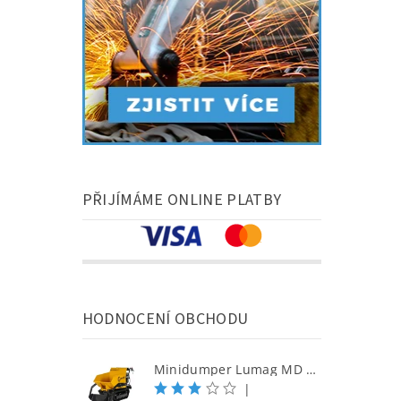
PŘIJÍMÁME ONLINE PLATBY
HODNOCENÍ OBCHODU
Minidumper Lumag MD 500H-PRO S samonakládací minidumper
|