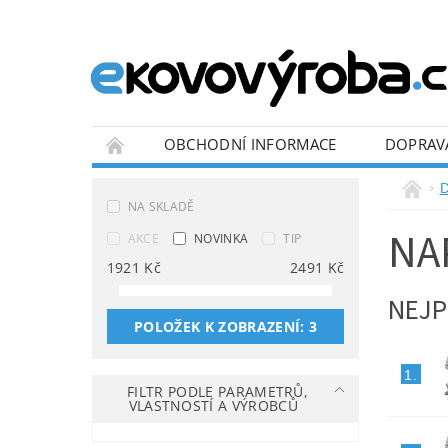
OBCHODNÍ INFORMACE
DOPRAV
BLOG
NA SKLADĚ
NA
AKCE
NOVINKA
TIP
1921
Kč
2491
Kč
NEJP
POLOŽEK K ZOBRAZENÍ:
3
1.
FILTR PODLE PARAMETRŮ,
VLASTNOSTÍ A VÝROBCŮ