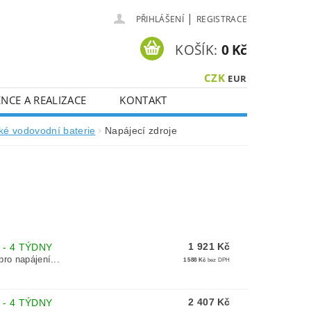
|
PŘIHLÁŠENÍ
REGISTRACE
KOŠÍK:
0 Kč
CZK
EUR
NCE A REALIZACE
KONTAKT
ké vodovodní baterie
Napájecí zdroje
1 921 Kč
 - 4 TÝDNY
ro napájení...
1 588 Kč
bez DPH
2 407 Kč
 - 4 TÝDNY