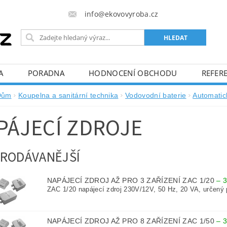
info@ekovovyroba.cz
A
PORADNA
HODNOCENÍ OBCHODU
REFERE
Dům
Koupelna a sanitární technika
Vodovodní baterie
Automatic
PÁJECÍ ZDROJE
RODÁVANĚJŠÍ
NAPÁJECÍ ZDROJ AŽ PRO 3 ZAŘÍZENÍ ZAC 1/20
–
3
ZAC 1/20 napájecí zdroj 230V/12V, 50 Hz, 20 VA, určený p
NAPÁJECÍ ZDROJ AŽ PRO 8 ZAŘÍZENÍ ZAC 1/50
–
3