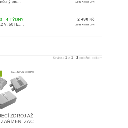
rčený pro...
1 989 Kč
bez DPH
2 490 Kč
3 - 4 TÝDNY
2 V, 50 Hz,...
2 058 Kč
bez DPH
1
1
3
Stránka
z
-
položek celkem
Kód:
AZP-1210000710
ECÍ ZDROJ AŽ
 ZAŘÍZENÍ ZAC