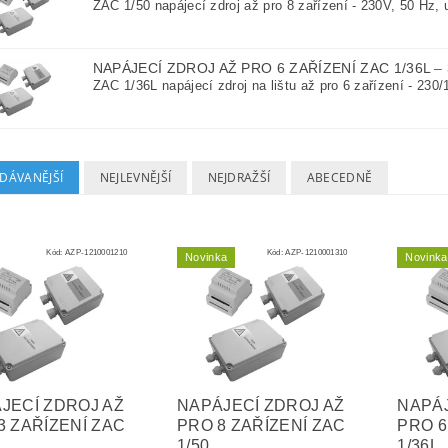
ZAC 1/50 napájecí zdroj až pro 8 zařízení - 230V, 50 Hz, u
NAPÁJECÍ ZDROJ AŽ PRO 6 ZAŘÍZENÍ ZAC 1/36L
–
ZAC 1/36L napájecí zdroj na lištu až pro 6 zařízení - 230/1
DÁVANĚJŠÍ
NEJLEVNĚJŠÍ
NEJDRAŽŠÍ
ABECEDNĚ
Kód:
AZP-1210001210
Kód:
AZP-1210001310
Novinka
Novinka
JECÍ ZDROJ AŽ
NAPÁJECÍ ZDROJ AŽ
NAPÁJ
3 ZAŘÍZENÍ ZAC
PRO 8 ZAŘÍZENÍ ZAC
PRO 6
1/50
1/36L