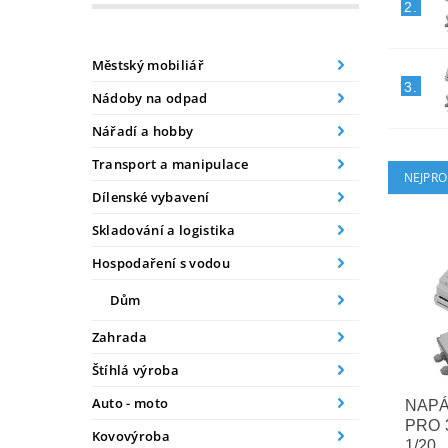
2.
Městský mobiliář
3.
Nádoby na odpad
Nářadí a hobby
Transport a manipulace
NEJPRO
Dílenské vybavení
Skladování a logistika
Hospodaření s vodou
Dům
Zahrada
Štíhlá výroba
Auto - moto
NAPÁ
PRO 
Kovovýroba
1/20