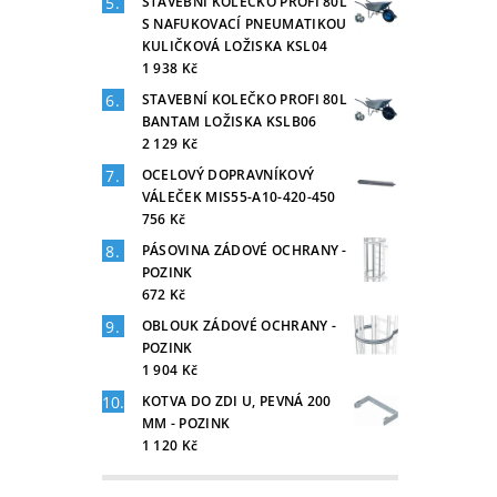
STAVEBNÍ KOLEČKO PROFI 80L
S NAFUKOVACÍ PNEUMATIKOU
KULIČKOVÁ LOŽISKA KSL04
1 938 Kč
STAVEBNÍ KOLEČKO PROFI 80L
BANTAM LOŽISKA KSLB06
2 129 Kč
OCELOVÝ DOPRAVNÍKOVÝ
VÁLEČEK MIS55-A10-420-450
756 Kč
PÁSOVINA ZÁDOVÉ OCHRANY -
POZINK
672 Kč
OBLOUK ZÁDOVÉ OCHRANY -
POZINK
1 904 Kč
KOTVA DO ZDI U, PEVNÁ 200
MM - POZINK
1 120 Kč