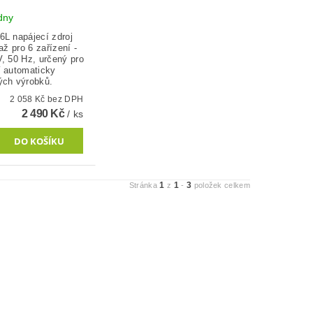
ýdny
6L napájecí zdroj
 až pro 6 zařízení -
, 50 Hz, určený pro
í automaticky
ých výrobků.
2 058 Kč bez DPH
2 490 Kč
/ ks
1
1
3
Stránka
z
-
položek celkem