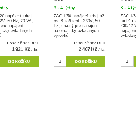
týdny
3 - 4 týdny
3 - 4 t
20 napájecí zdroj
ZAC 1/50 napájecí zdroj až
ZAC 1/3
2V, 50 Hz, 20 VA,
pro 8 zařízení - 230V, 50
na lištu
 pro napájení
Hz, určený pro napájení
230/12 V
ticky ovládaných
automaticky ovládaných
napájen
ů.
výrobků.
ovládan
1 588 Kč bez DPH
1 989 Kč bez DPH
1 921 Kč
2 407 Kč
/ ks
/ ks