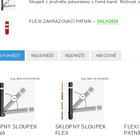
Sloupek z pružného polyuretanu v černé barvě. Možnost vy
FLEXI ZAHRAZOVACÍ PATNÍK
–
SKLADEM
DÁVANĚJŠÍ
NEJLEVNĚJŠÍ
NEJDRAŽŠÍ
ABECEDNĚ
Kód:
BEN-HFLEXP/MOD
Kód:
BEN-HFLEX/MOD
PNÝ SLOUPEK
SKLOPNÝ SLOUPEK
FLEXI
NA
FLEX
PATNÍ