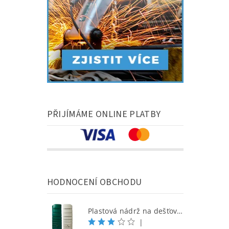
PŘIJÍMÁME ONLINE PLATBY
HODNOCENÍ OBCHODU
Plastová nádrž na dešťovou vodu SEINE 650 l, písková
|