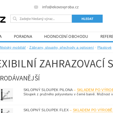
info@ekovovyroba.cz
A
PORADNA
HODNOCENÍ OBCHODU
REFERE
ěstský mobiliář
Zábrany, sloupky, přechody a oplocení
Plastové
EXIBILNÍ ZAHRAZOVACÍ 
RODÁVANĚJŠÍ
SKLOPNÝ SLOUPEK PILONA
–
SKLADEM PO VÝRO
Sloupek z pružného polyuretanu v černé barvě. Možnost vy
SKLOPNÝ SLOUPEK FLEX
–
SKLADEM PO VÝROBĚ