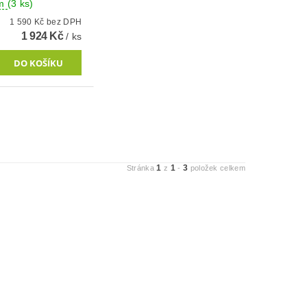
em
(3 ks)
1 590 Kč bez DPH
1 924 Kč
/ ks
1
1
3
Stránka
z
-
položek celkem