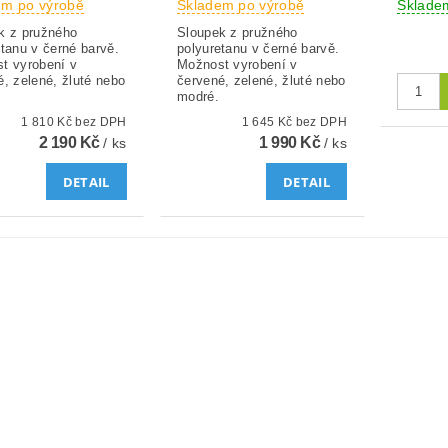
em po výrobě
Skladem po výrobě
Sklad
k z pružného
Sloupek z pružného
etanu v černé barvě.
polyuretanu v černé barvě.
t vyrobení v
Možnost vyrobení v
é, zelené, žluté nebo
červené, zelené, žluté nebo
modré.
1 810 Kč bez DPH
1 645 Kč bez DPH
2 190 Kč
1 990 Kč
/ ks
/ ks
DETAIL
DETAIL