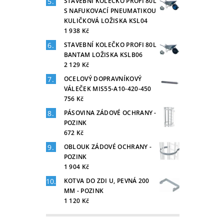
STAVEBNÍ KOLEČKO PROFI 80L
S NAFUKOVACÍ PNEUMATIKOU
KULIČKOVÁ LOŽISKA KSL04
1 938 Kč
STAVEBNÍ KOLEČKO PROFI 80L
BANTAM LOŽISKA KSLB06
2 129 Kč
OCELOVÝ DOPRAVNÍKOVÝ
VÁLEČEK MIS55-A10-420-450
756 Kč
PÁSOVINA ZÁDOVÉ OCHRANY -
POZINK
672 Kč
OBLOUK ZÁDOVÉ OCHRANY -
POZINK
1 904 Kč
KOTVA DO ZDI U, PEVNÁ 200
MM - POZINK
1 120 Kč