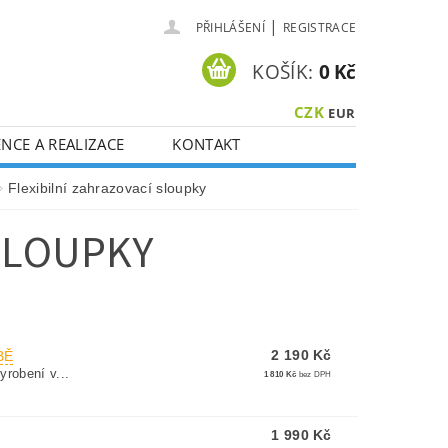
|
PŘIHLÁŠENÍ
REGISTRACE
KOŠÍK:
0 Kč
CZK
EUR
NCE A REALIZACE
KONTAKT
Flexibilní zahrazovací sloupky
SLOUPKY
2 190 Kč
BĚ
robení v...
1 810 Kč
bez DPH
1 990 Kč