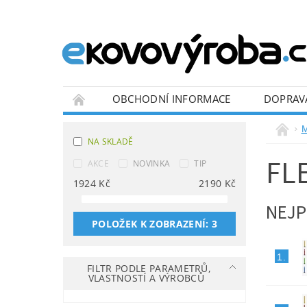
OBCHODNÍ INFORMACE
DOPRAV
BLOG
M
NA SKLADĚ
FL
AKCE
NOVINKA
TIP
1924
Kč
2190
Kč
NEJP
POLOŽEK K ZOBRAZENÍ:
3
1.
FILTR PODLE PARAMETRŮ,
VLASTNOSTÍ A VÝROBCŮ