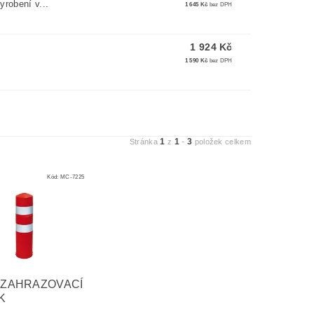
robení v...
1 645 Kč
bez DPH
1 924 Kč
1 590 Kč
bez DPH
1
1
3
Stránka
z
-
položek celkem
Kód:
MC-7225
 ZAHRAZOVACÍ
K