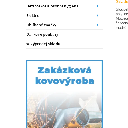
Sklad
Dezinfekce a osobní hygiena
Sloupe
polyur
Elektro
Možnos
červen
Oblíbené značky
modré.
Dárkové poukazy
% Výprodej skladu