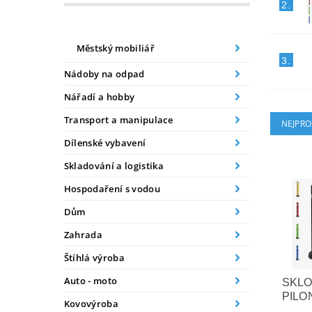
2.
Městský mobiliář
3.
Nádoby na odpad
Nářadí a hobby
Transport a manipulace
NEJPRO
Dílenské vybavení
Skladování a logistika
Hospodaření s vodou
Dům
Zahrada
Štíhlá výroba
Auto - moto
SKLO
PILO
Kovovýroba