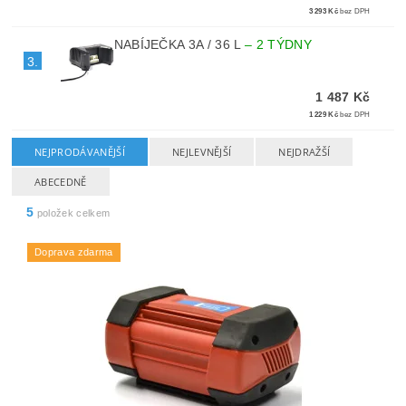
3 293 Kč
bez DPH
NABÍJEČKA 3A / 36 L
–
2 TÝDNY
3.
1 487 Kč
1 229 Kč
bez DPH
NEJPRODÁVANĚJŠÍ
NEJLEVNĚJŠÍ
NEJDRAŽŠÍ
ABECEDNĚ
5
položek celkem
Doprava zdarma