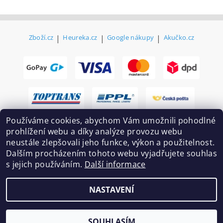
Zboží.cz
|
Heureka.cz
|
Google nákupy
|
Akučko.cz
Používáme cookies, abychom Vám umožnili pohodlné
prohlížení webu a díky analýze provozu webu
neustále zlepšovali jeho funkce, výkon a použitelnost.
Dalším procházením tohoto webu vyjadřujete souhlas
s jejich používáním.
Další informace
2026 ©
Ekovovyroba.cz
, všechna práva vyhrazena
NASTAVENÍ
Vytvořil Shoptet
SOUHLASÍM