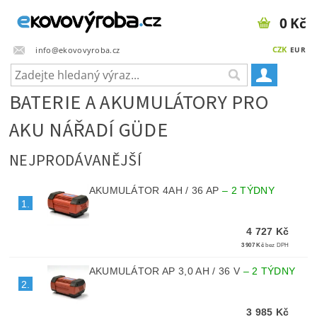
0 Kč
CZK
info@ekovovyroba.cz
EUR
BATERIE A AKUMULÁTORY PRO
AKU NÁŘADÍ GÜDE
NEJPRODÁVANĚJŠÍ
AKUMULÁTOR 4AH / 36 AP
–
2 TÝDNY
1.
4 727 Kč
3 907 Kč
bez DPH
AKUMULÁTOR AP 3,0 AH / 36 V
–
2 TÝDNY
2.
3 985 Kč