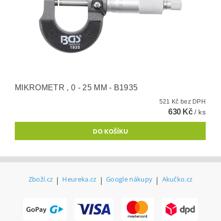
MIKROMETR , 0 - 25 MM - B1935
521 Kč bez DPH
630 Kč
/ ks
Zboží.cz
|
Heureka.cz
|
Google nákupy
|
Akučko.cz