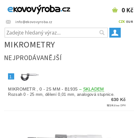
0 Kč
CZK
info@ekovovyroba.cz
EUR
MIKROMETRY
NEJPRODÁVANĚJŠÍ
1.
MIKROMETR , 0 - 25 MM - B1935
–
SKLADEM
Rozsah 0 - 25 mm, dělení 0,01 mm, analogová stupnice.
630 Kč
521 Kč
bez DPH