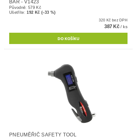
BAR - V1423
Původně:
579 Kč
Ušetříte
:
192 Kč (–33 %)
320 Kč bez DPH
387 Kč
/ ks
PNEUMĚŘIČ SAFETY TOOL