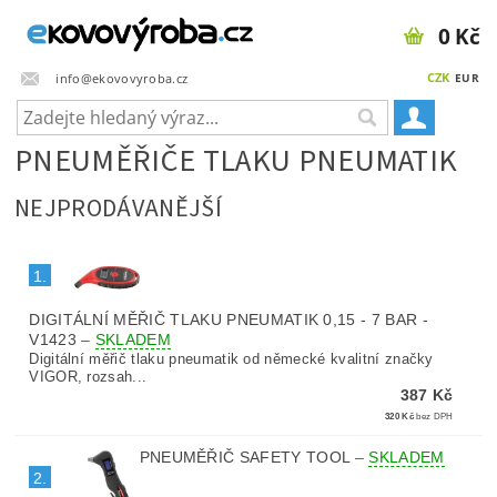
0 Kč
CZK
info@ekovovyroba.cz
EUR
PNEUMĚŘIČE TLAKU PNEUMATIK
NEJPRODÁVANĚJŠÍ
1.
DIGITÁLNÍ MĚŘIČ TLAKU PNEUMATIK 0,15 - 7 BAR -
V1423
–
SKLADEM
Digitální měřič tlaku pneumatik od německé kvalitní značky
VIGOR, rozsah...
387 Kč
320 Kč
bez DPH
PNEUMĚŘIČ SAFETY TOOL
–
SKLADEM
2.