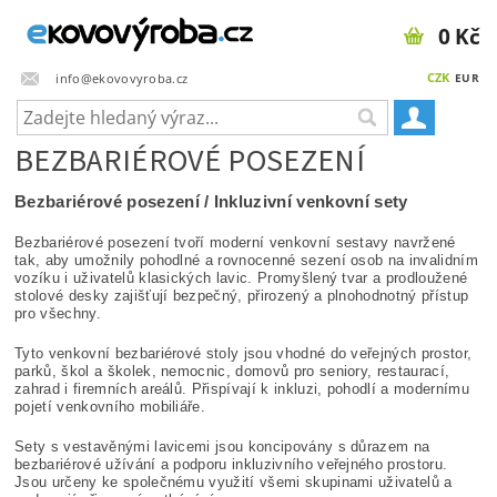
0 Kč
CZK
info@ekovovyroba.cz
EUR
BEZBARIÉROVÉ POSEZENÍ
Bezbariérové posezení / Inkluzivní venkovní sety
Bezbariérové posezení tvoří moderní venkovní sestavy navržené
tak, aby umožnily pohodlné a rovnocenné sezení osob na invalidním
vozíku i uživatelů klasických lavic. Promyšlený tvar a prodloužené
stolové desky zajišťují bezpečný, přirozený a plnohodnotný přístup
pro všechny.
Tyto venkovní bezbariérové stoly jsou vhodné do veřejných prostor,
parků, škol a školek, nemocnic, domovů pro seniory, restaurací,
zahrad i firemních areálů. Přispívají k inkluzi, pohodlí a modernímu
pojetí venkovního mobiliáře.
Sety s vestavěnými lavicemi jsou koncipovány s důrazem na
bezbariérové užívání a podporu inkluzivního veřejného prostoru.
Jsou určeny ke společnému využití všemi skupinami uživatelů a