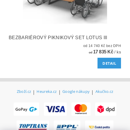
BEZBARIÉROVÝ PIKNIKOVÝ SET LOTUS III
od 14 740 Kč bez DPH
17 835 Kč
/ ks
od
DETAIL
Zboží.cz
|
Heureka.cz
|
Google nákupy
|
Akučko.cz