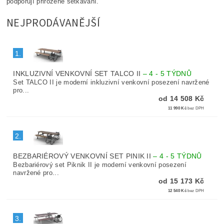
podporují přirozené setkávání.
NEJPRODÁVANĚJŠÍ
1.
INKLUZIVNÍ VENKOVNÍ SET TALCO II
–
4 - 5 TÝDNŮ
Set TALCO II je moderní inkluzivní venkovní posezení navržené
pro...
od 14 508 Kč
11 990 Kč
bez DPH
2.
BEZBARIÉROVÝ VENKOVNÍ SET PINIK II
–
4 - 5 TÝDNŮ
Bezbariérový set Piknik II je moderní venkovní posezení
navržené pro...
od 15 173 Kč
12 540 Kč
bez DPH
3.