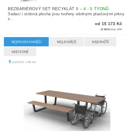
BEZBARIÉROVÝ SET RECYKLÁT II
–
4 - 5 TÝDNŮ
Sedací i stolová plocha jsou tvořeny odolnými plastovými prkny
s...
od 15 173 Kč
12 540 Kč
bez DPH
NEJPRODÁVANĚJŠÍ
NEJLEVNĚJŠÍ
NEJDRAŽŠÍ
ABECEDNĚ
9
položek celkem