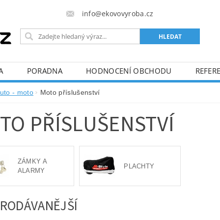
info@ekovovyroba.cz
A
PORADNA
HODNOCENÍ OBCHODU
REFERE
uto - moto
Moto příslušenství
TO PŘÍSLUŠENSTVÍ
ZÁMKY A
PLACHTY
ALARMY
RODÁVANĚJŠÍ