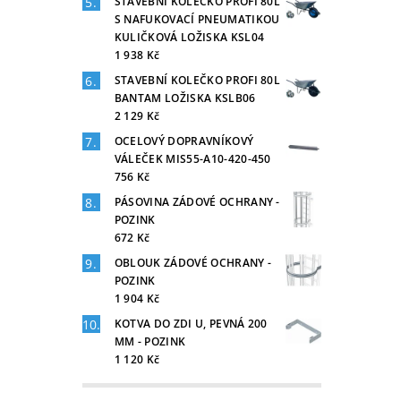
STAVEBNÍ KOLEČKO PROFI 80L
S NAFUKOVACÍ PNEUMATIKOU
KULIČKOVÁ LOŽISKA KSL04
1 938 Kč
STAVEBNÍ KOLEČKO PROFI 80L
BANTAM LOŽISKA KSLB06
2 129 Kč
OCELOVÝ DOPRAVNÍKOVÝ
VÁLEČEK MIS55-A10-420-450
756 Kč
PÁSOVINA ZÁDOVÉ OCHRANY -
POZINK
672 Kč
OBLOUK ZÁDOVÉ OCHRANY -
POZINK
1 904 Kč
KOTVA DO ZDI U, PEVNÁ 200
MM - POZINK
1 120 Kč