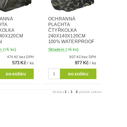
ANNÁ
OCHRANNÁ
HTA
PLACHTA
KOLKA
ČTYŘKOLKA
140X120CM
240X140X120CM
N
100% WATERPROOF
em
(>5 ks)
Skladem
(>5 ks)
474 Kč bez DPH
807 Kč bez DPH
573 Kč
977 Kč
/ ks
/ ks
1
1
4
Stránka
z
-
položek celkem