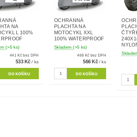
RANNÁ
OCHRANNÁ
OCHR
HTA NA
PLACHTA NA
PLAC
CYKL L 100%
MOTOCYKL XXL
ČTYŘ
ERPROOF
100% WATERPROOF
240X
NYLO
dem
(>5 ks)
Skladem
(>5 ks)
Sklad
441 Kč bez DPH
468 Kč bez DPH
533 Kč
566 Kč
/ ks
/ ks