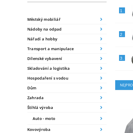
1.
Městský mobiliář
Nádoby na odpad
2.
Nářadí a hobby
Transport a manipulace
Dílenské vybavení
3.
Skladování a logistika
Hospodaření s vodou
NEJPRO
Dům
Zahrada
Štíhlá výroba
Auto - moto
Kovovýroba