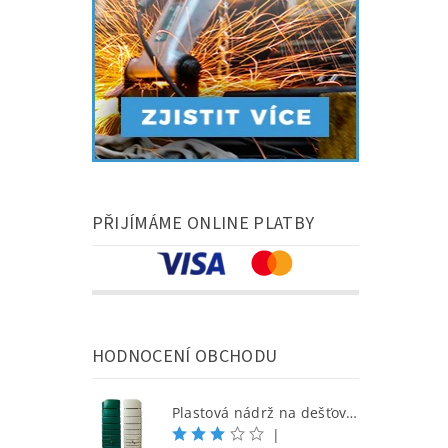
PŘIJÍMÁME ONLINE PLATBY
HODNOCENÍ OBCHODU
Plastová nádrž na dešťovou vodu SEINE 650 l, písková
|