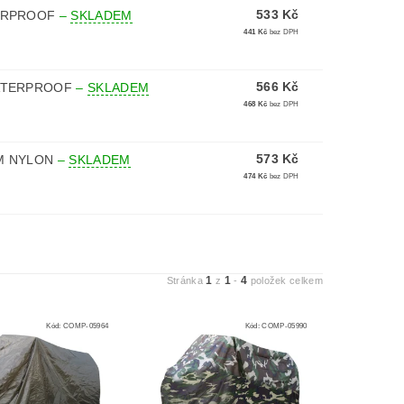
533 Kč
TERPROOF
–
SKLADEM
441 Kč
bez DPH
566 Kč
WATERPROOF
–
SKLADEM
468 Kč
bez DPH
573 Kč
M NYLON
–
SKLADEM
474 Kč
bez DPH
1
1
4
Stránka
z
-
položek celkem
Kód:
COMP-05964
Kód:
COMP-05990