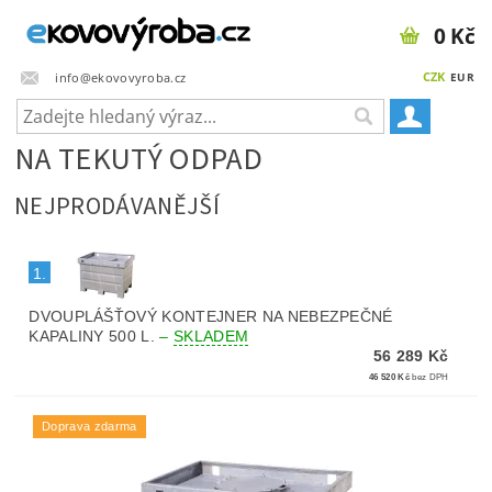
0 Kč
CZK
info@ekovovyroba.cz
EUR
NA TEKUTÝ ODPAD
NEJPRODÁVANĚJŠÍ
1.
DVOUPLÁŠŤOVÝ KONTEJNER NA NEBEZPEČNÉ
KAPALINY 500 L.
–
SKLADEM
56 289 Kč
46 520 Kč
bez DPH
Doprava zdarma