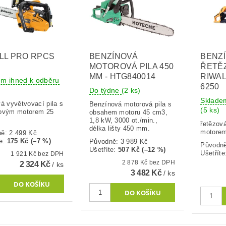
LL PRO RPCS
BENZÍNOVÁ
BENZ
MOTOROVÁ PILA 450
ŘETĚZ
MM - HTG840014
RIWAL
em ihned k odběru
6250
Do týdne
(2 ks)
Sklade
vá vyvětvovací pila s
Benzínová motorová pila s
(5 ks)
ovým motorem 25
obsahem motoru 45 cm3,
1,8 kW, 3000 ot./min.,
řetězov
délka lišty 450 mm.
motorem
ně:
2 499 Kč
e
:
175 Kč (–7 %)
Původně:
3 989 Kč
Původn
Ušetříte
:
507 Kč (–12 %)
Ušetříte
1 921 Kč bez DPH
2 878 Kč bez DPH
2 324 Kč
/ ks
3 482 Kč
/ ks