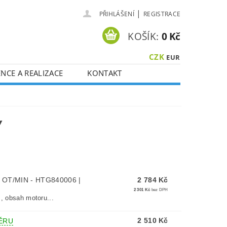
|
PŘIHLÁŠENÍ
REGISTRACE
KOŠÍK:
0 Kč
CZK
EUR
NCE A REALIZACE
KONTAKT
Y
 OT/MIN - HTG840006 |
2 784 Kč
2 301 Kč
bez DPH
, obsah motoru...
2 510 Kč
ĚRU