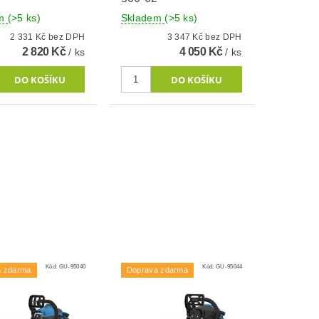
em
(>5 ks)
Skladem
(>5 ks)
2 331 Kč bez DPH
3 347 Kč bez DPH
2 820 Kč
4 050 Kč
/ ks
/ ks
Kód:
GU-95040
Kód:
GU-95044
a zdarma
Doprava zdarma