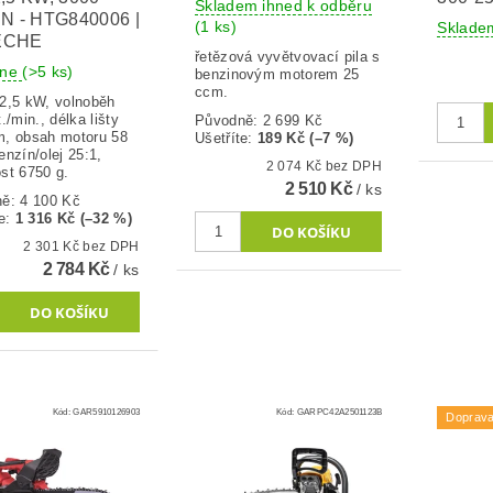
Skladem ihned k odběru
N - HTG840006 |
(1 ks)
Sklad
ECHE
řetězová vyvětvovací pila s
dne
(>5 ks)
benzinovým motorem 25
ccm.
2,5 kW, volnoběh
./min., délka lišty
Původně:
2 699 Kč
, obsah motoru 58
Ušetříte
:
189 Kč (–7 %)
nzín/olej 25:1,
2 074 Kč bez DPH
st 6750 g.
2 510 Kč
/ ks
ně:
4 100 Kč
e
:
1 316 Kč (–32 %)
2 301 Kč bez DPH
2 784 Kč
/ ks
Kód:
GAR5910126903
Kód:
GARPC42A2501123B
Doprav