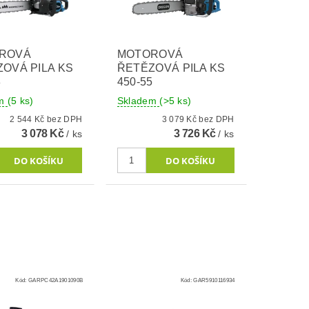
ROVÁ
MOTOROVÁ
OVÁ PILA KS
ŘETĚZOVÁ PILA KS
8
450-55
em
(5 ks)
Skladem
(>5 ks)
2 544 Kč bez DPH
3 079 Kč bez DPH
3 078 Kč
3 726 Kč
/ ks
/ ks
Kód:
GARPC42A1901090B
Kód:
GAR5910116934