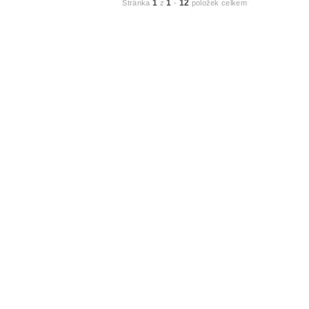
1
1
12
Stránka
z
-
položek celkem