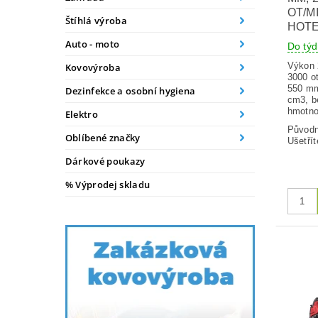
OT/MI
Štíhlá výroba
HOT
Auto - moto
Do tý
Výkon 
Kovovýroba
3000 ot
550 mm
Dezinfekce a osobní hygiena
cm3, be
hmotno
Elektro
Původ
Oblíbené značky
Ušetřít
Dárkové poukazy
% Výprodej skladu