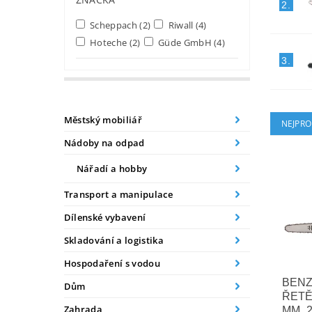
2.
Scheppach
(2)
Riwall
(4)
Hoteche
(2)
Güde GmbH
(4)
3.
Městský mobiliář
NEJPRO
Nádoby na odpad
Nářadí a hobby
Transport a manipulace
Dílenské vybavení
Skladování a logistika
Hospodaření s vodou
BENZ
Dům
ŘETĚ
Zahrada
MM, 2