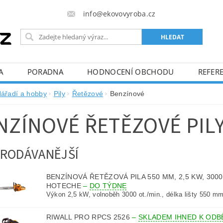
info@ekovovyroba.cz
A
PORADNA
HODNOCENÍ OBCHODU
REFERE
ářadí a hobby
Pily
Řetězové
Benzínové
NZÍNOVÉ ŘETĚZOVÉ PIL
RODÁVANĚJŠÍ
BENZÍNOVÁ ŘETĚZOVÁ PILA 550 MM, 2,5 KW, 3000
HOTECHE
–
DO TÝDNE
Výkon 2,5 kW, volnoběh 3000 ot./min., délka lišty 550 mm
RIWALL PRO RPCS 2526
–
SKLADEM IHNED K ODB