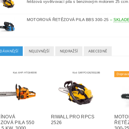
řetězová vyvětvovací pila s benzinovým motorem 25 ccm
MOTOROVÁ ŘETĚZOVÁ PILA BBS 300-25
–
SKLAD
DÁVANĚJŠÍ
NEJLEVNĚJŠÍ
NEJDRAŽŠÍ
ABECEDNĚ
Kód:
AHP-HTG840006
Kód:
GARPC42A2501119B
Doprav
ÍNOVÁ
RIWALL PRO RPCS
MOTO
ZOVÁ PILA 550
2526
ŘETĚZ
,5 KW, 3000
300-2