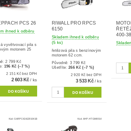
PPACH PCS 26
RIWALL PRO RPCS
MOTO
6150
ŘETĚZ
em ihned k odběru
400-3
Skladem ihned k odběru
(5 ks)
Sklad
vá vyvětvovací pila s
ovým motorem 25
řetězová pila s benzínovým
motorem 62 ccm.
ně:
2 799 Kč
Původně:
3 799 Kč
e
:
196 Kč (–7 %)
Ušetříte
:
266 Kč (–7 %)
2 151 Kč bez DPH
2 920 Kč bez DPH
2 603 Kč
/ ks
3 533 Kč
/ ks
Kód:
GARPC42A2201041B
Kód:
AHP-HTG840014