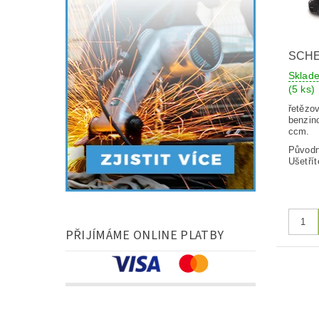
SCHE
Sklad
(5 ks)
řetězo
benzin
ccm.
Původ
Ušetřít
PŘIJÍMÁME ONLINE PLATBY