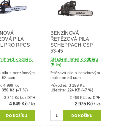
ÍNOVÁ
BENZÍNOVÁ
OVÁ PILA
ŘETĚZOVÁ PILA
L PRO RPCS
SCHEPPACH CSP
53-45
m ihned k odběru
Skladem ihned k odběru
(5 ks)
á pila s benzínovým
řetězová pila s benzinovým
 62 ccm.
motorem 53 ccm.
ě:
4 999 Kč
Původně:
3 199 Kč
:
350 Kč (–7 %)
Ušetříte
:
224 Kč (–7 %)
3 842 Kč bez DPH
2 459 Kč bez DPH
4 649 Kč
2 975 Kč
/ ks
/ ks