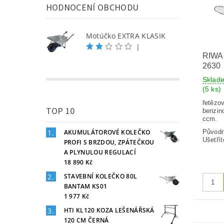
HODNOCENÍ OBCHODU
Motúčko EXTRA KLASIK
|
RIWA
2630
Sklad
(5 ks)
řetězo
TOP 10
benzin
ccm.
AKUMULÁTOROVÉ KOLEČKO
Původ
Ušetřít
PROFI S BRZDOU, ZPÁTEČKOU
A PLYNULOU REGULACÍ
18 890 Kč
STAVEBNÍ KOLEČKO 80L
BANTAM KS01
1 977 Kč
HTI KL120 KOZA LEŠENÁŘSKÁ
120 CM ČERNÁ