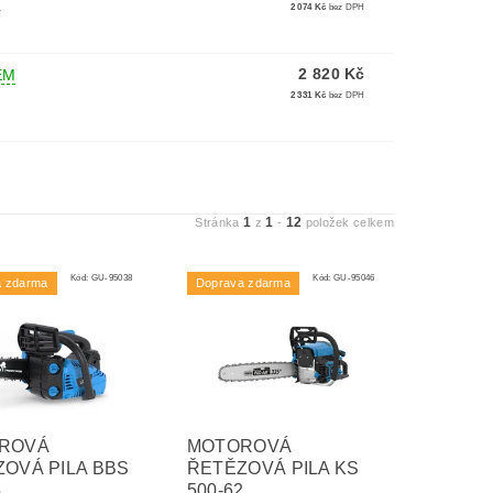
.
2 074 Kč
bez DPH
2 820 Kč
EM
2 331 Kč
bez DPH
1
1
12
Stránka
z
-
položek celkem
Kód:
GU-95038
Kód:
GU-95046
a zdarma
Doprava zdarma
ROVÁ
MOTOROVÁ
OVÁ PILA BBS
ŘETĚZOVÁ PILA KS
5
500-62