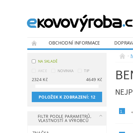
OBCHODNÍ INFORMACE
DOPRAV
BLOG
N
NA SKLADĚ
BE
AKCE
NOVINKA
TIP
2324
Kč
4649
Kč
NEJP
POLOŽEK K ZOBRAZENÍ:
12
1.
FILTR PODLE PARAMETRŮ,
VLASTNOSTÍ A VÝROBCŮ
ZNAČKA