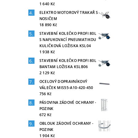
1 640 Kč
ELEKTRO MOTOROVÝ TRAKAŘ S
NOSIČEM
18 890 Kč
STAVEBNÍ KOLEČKO PROFI 80L
S NAFUKOVACÍ PNEUMATIKOU
KULIČKOVÁ LOŽISKA KSL04
1 938 Kč
STAVEBNÍ KOLEČKO PROFI 80L
BANTAM LOŽISKA KSLB06
2 129 Kč
OCELOVÝ DOPRAVNÍKOVÝ
VÁLEČEK MIS55-A10-420-450
756 Kč
PÁSOVINA ZÁDOVÉ OCHRANY -
POZINK
672 Kč
OBLOUK ZÁDOVÉ OCHRANY -
POZINK
1 904 Kč