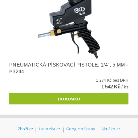
PNEUMATICKÁ PÍSKOVACÍ PISTOLE, 1/4", 5 MM -
B3244
1 274 Kč bez DPH
1 542 Kč
/ ks
Zboží.cz
|
Heureka.cz
|
Google nákupy
|
Akučko.cz