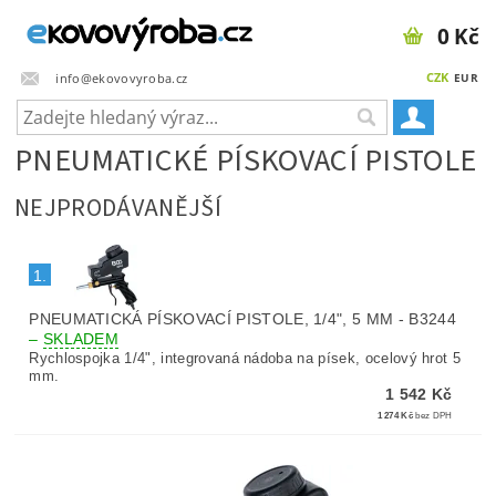
0 Kč
CZK
info@ekovovyroba.cz
EUR
PNEUMATICKÉ PÍSKOVACÍ PISTOLE
NEJPRODÁVANĚJŠÍ
1.
PNEUMATICKÁ PÍSKOVACÍ PISTOLE, 1/4", 5 MM - B3244
–
SKLADEM
Rychlospojka 1/4", integrovaná nádoba na písek, ocelový hrot 5
mm.
1 542 Kč
1 274 Kč
bez DPH