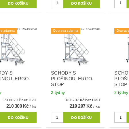
Kód:
ZG-40255048
Kód:
ZG-40255030
va zdarma
Doprava zdarma
Doprav
ODY S
SCHODY S
SCHO
INOU, ERGO-
PLOŠINOU, ERGO-
PLOŠI
P
STOP
STOP
y
2 týdny
2 týdny
173 802 Kč bez DPH
181 237 Kč bez DPH
210 300 Kč
219 297 Kč
/ ks
/ ks