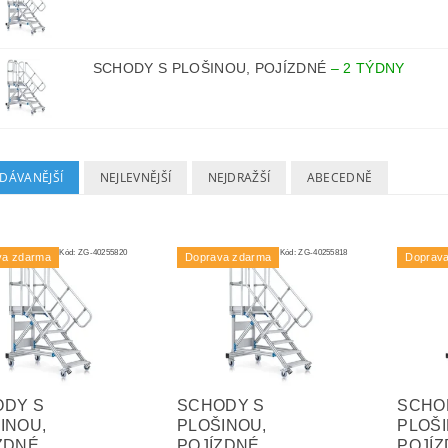
SCHODY S PLOŠINOU, POJÍZDNÉ
–
2 TÝDNY
DÁVANĚJŠÍ
NEJLEVNĚJŠÍ
NEJDRAŽŠÍ
ABECEDNĚ
Kód:
ZG-40255820
Kód:
ZG-40255818
va zdarma
Doprava zdarma
Doprav
ODY S
SCHODY S
SCHO
INOU,
PLOŠINOU,
PLOŠI
ZDNÉ
POJÍZDNÉ
POJÍ