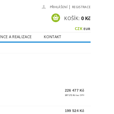
|
PŘIHLÁŠENÍ
REGISTRACE
KOŠÍK:
0 Kč
CZK
EUR
NCE A REALIZACE
KONTAKT
226 477 Kč
187 171 Kč
bez DPH
199 524 Kč