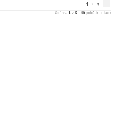
1
2
3
1
3
45
Stránka
z
-
položek celkem