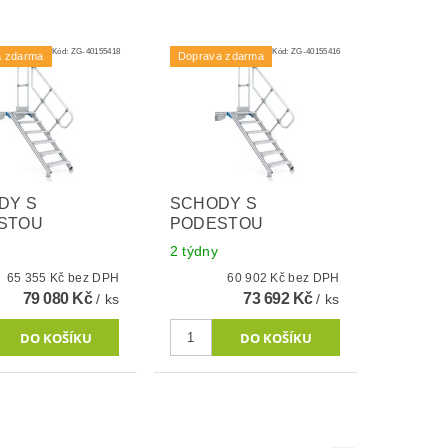
Kód:
ZG-40155418
Kód:
ZG-40155416
a zdarma
Doprava zdarma
DY S
SCHODY S
STOU
PODESTOU
2 týdny
65 355 Kč bez DPH
60 902 Kč bez DPH
79 080 Kč
73 692 Kč
/ ks
/ ks