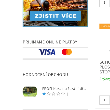
Dopra
PŘIJÍMÁME ONLINE PLATBY
SCH
PLOŠ
STO
HODNOCENÍ OBCHODU
2 týdn
PROFI Koza na řezání dřeva - S
|