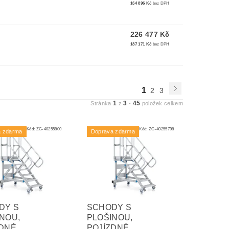
164 896 Kč
bez DPH
226 477 Kč
187 171 Kč
bez DPH
1
2
3
1
3
45
Stránka
z
-
položek celkem
Kód:
ZG-40255800
Kód:
ZG-40255798
a zdarma
Doprava zdarma
DY S
SCHODY S
NOU,
PLOŠINOU,
ZDNÉ
POJÍZDNÉ