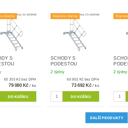
Kód:
ZG-40155458
Kód:
ZG-40155438
va zdarma
Doprava zdarma
Doprav
ODY S
SCHODY S
SCHO
ESTOU
PODESTOU
PODE
y
2 týdny
2 týdny
65 355 Kč bez DPH
60 902 Kč bez DPH
79 080 Kč
73 692 Kč
/ ks
/ ks
DALŠÍ PRODUKTY