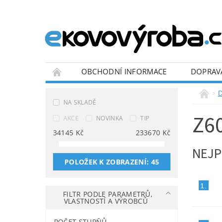
OBCHODNÍ INFORMACE
DOPRAV
BLOG
NA SKLADĚ
Z6
AKCE
NOVINKA
TIP
34145
Kč
233670
Kč
NEJP
POLOŽEK K ZOBRAZENÍ:
45
1.
FILTR PODLE PARAMETRŮ,
VLASTNOSTÍ A VÝROBCŮ
POČET STUPŇŮ