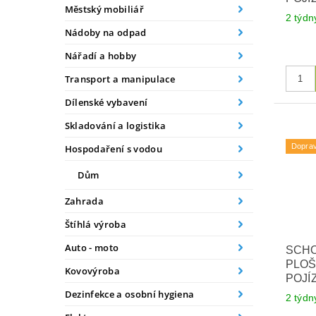
Městský mobiliář
2 týdn
Nádoby na odpad
Nářadí a hobby
Transport a manipulace
Dílenské vybavení
Skladování a logistika
Dopra
Hospodaření s vodou
Dům
Zahrada
Štíhlá výroba
Auto - moto
SCH
PLOŠ
Kovovýroba
POJÍ
Dezinfekce a osobní hygiena
2 týdn