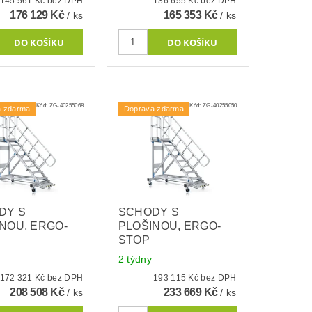
145 561 Kč bez DPH
136 655 Kč bez DPH
176 129 Kč
165 353 Kč
/ ks
/ ks
Kód:
ZG-40255068
Kód:
ZG-40255050
a zdarma
Doprava zdarma
DY S
SCHODY S
NOU, ERGO-
PLOŠINOU, ERGO-
STOP
2 týdny
172 321 Kč bez DPH
193 115 Kč bez DPH
208 508 Kč
233 669 Kč
/ ks
/ ks