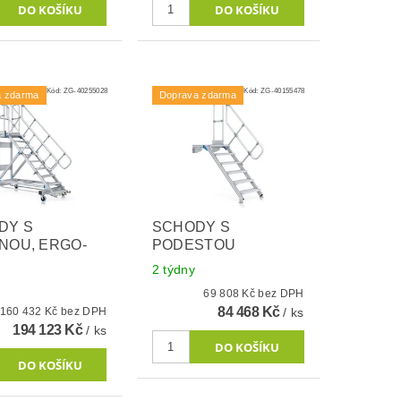
Kód:
ZG-40255028
Kód:
ZG-40155478
a zdarma
Doprava zdarma
DY S
SCHODY S
NOU, ERGO-
PODESTOU
2 týdny
69 808 Kč bez DPH
84 468 Kč
160 432 Kč bez DPH
/ ks
194 123 Kč
/ ks