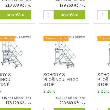
173 802 Kč bez DPH
148 554 Kč bez DPH
210 300 Kč
179 750 Kč
/ ks
/ ks
Kód:
ZG-40255716
Kód:
ZG-40255070
va zdarma
Doprava zdarma
Doprav
ODY S
SCHODY S
SCHO
INOU,
PLOŠINOU, ERGO-
PLOŠI
ZDNÉ
STOP
STOP
y
2 týdny
2 týdny
145 561 Kč bez DPH
193 115 Kč bez DPH
176 129 Kč
233 669 Kč
/ ks
/ ks