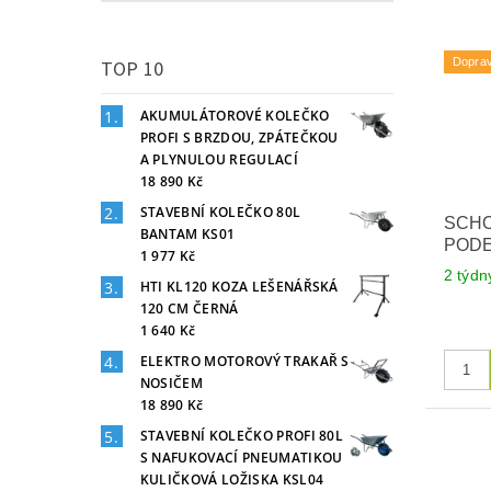
Dopra
TOP 10
AKUMULÁTOROVÉ KOLEČKO
PROFI S BRZDOU, ZPÁTEČKOU
A PLYNULOU REGULACÍ
18 890 Kč
STAVEBNÍ KOLEČKO 80L
SCH
BANTAM KS01
POD
1 977 Kč
2 týdn
HTI KL120 KOZA LEŠENÁŘSKÁ
120 CM ČERNÁ
1 640 Kč
ELEKTRO MOTOROVÝ TRAKAŘ S
NOSIČEM
18 890 Kč
STAVEBNÍ KOLEČKO PROFI 80L
S NAFUKOVACÍ PNEUMATIKOU
KULIČKOVÁ LOŽISKA KSL04