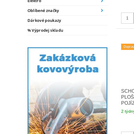
Elektro
Oblíbené značky
Dárkové poukazy
% Výprodej skladu
Dopra
SCH
PLOŠ
POJÍ
2 týdn