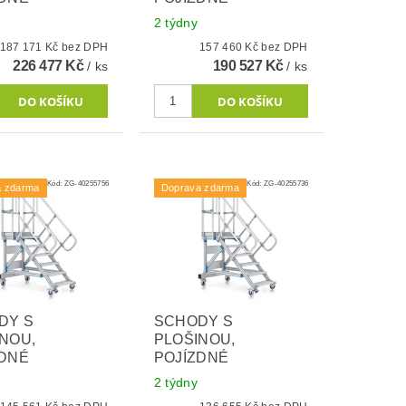
2 týdny
187 171 Kč bez DPH
157 460 Kč bez DPH
226 477 Kč
190 527 Kč
/ ks
/ ks
Kód:
ZG-40255756
Kód:
ZG-40255736
a zdarma
Doprava zdarma
DY S
SCHODY S
NOU,
PLOŠINOU,
ZDNÉ
POJÍZDNÉ
2 týdny