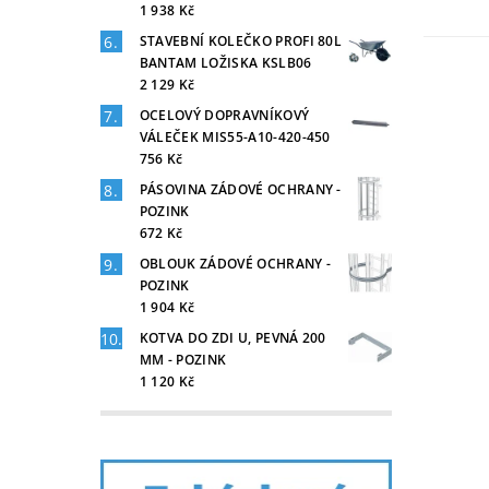
1 938 Kč
STAVEBNÍ KOLEČKO PROFI 80L
BANTAM LOŽISKA KSLB06
2 129 Kč
OCELOVÝ DOPRAVNÍKOVÝ
VÁLEČEK MIS55-A10-420-450
756 Kč
PÁSOVINA ZÁDOVÉ OCHRANY -
POZINK
672 Kč
OBLOUK ZÁDOVÉ OCHRANY -
POZINK
1 904 Kč
KOTVA DO ZDI U, PEVNÁ 200
MM - POZINK
1 120 Kč