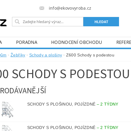
info@ekovovyroba.cz
A
PORADNA
HODNOCENÍ OBCHODU
REFERE
Dům
Žebříky
Schody a plošiny
Z600 Schody s podestou
00 SCHODY S PODESTOU
RODÁVANĚJŠÍ
SCHODY S PLOŠINOU, POJÍZDNÉ
–
2 TÝDNY
SCHODY S PLOŠINOU, POJÍZDNÉ
–
2 TÝDNY