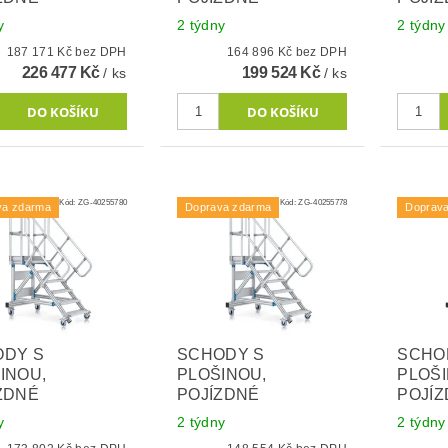
y
2 týdny
2 týdny
187 171 Kč bez DPH
164 896 Kč bez DPH
226 477 Kč
199 524 Kč
/ ks
/ ks
Kód:
ZG-40255780
Kód:
ZG-40255778
va zdarma
Doprava zdarma
Doprav
ODY S
SCHODY S
SCHO
INOU,
PLOŠINOU,
PLOŠI
ZDNÉ
POJÍZDNÉ
POJÍ
y
2 týdny
2 týdny