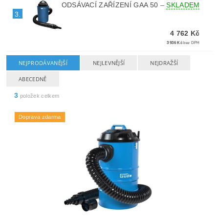
ODSÁVACÍ ZAŘÍZENÍ GAA 50
–
SKLADEM
3.
4 762 Kč
3 936 Kč
bez DPH
NEJPRODÁVANĚJŠÍ
NEJLEVNĚJŠÍ
NEJDRAŽŠÍ
ABECEDNĚ
3
položek celkem
Doprava zdarma