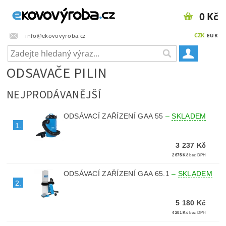
0 Kč
CZK
info@ekovovyroba.cz
EUR
ODSAVAČE PILIN
NEJPRODÁVANĚJŠÍ
ODSÁVACÍ ZAŘÍZENÍ GAA 55
–
SKLADEM
1.
3 237 Kč
2 675 Kč
bez DPH
ODSÁVACÍ ZAŘÍZENÍ GAA 65.1
–
SKLADEM
2.
5 180 Kč
4 281 Kč
bez DPH