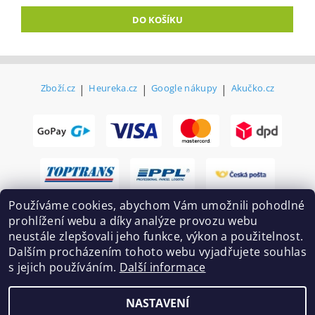
Zboží.cz
|
Heureka.cz
|
Google nákupy
|
Akučko.cz
Používáme cookies, abychom Vám umožnili pohodlné
prohlížení webu a díky analýze provozu webu
neustále zlepšovali jeho funkce, výkon a použitelnost.
Dalším procházením tohoto webu vyjadřujete souhlas
s jejich používáním.
Další informace
2026 ©
Ekovovyroba.cz
, všechna práva vyhrazena
NASTAVENÍ
Vytvořil Shoptet