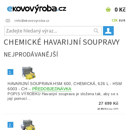
0 Kč
CZK
info@ekovovyroba.cz
EUR
CHEMICKÉ HAVARIJNÍ SOUPRAVY
NEJPRODÁVANĚJŠÍ
1.
HAVARIJNÍ SOUPRAVA HSM 600, CHEMICKÁ, 626 L - HSM
6003 - CH
–
PŘEDOBJEDNÁVKA
POPIS VÝROBKU Havarijní souprava je složena tak, aby se s
její pomocí...
27 699 Kč
22 892 Kč
bez DPH
2.