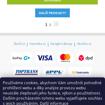
DALŠÍ PRODUKTY
1
2
Zboží.cz
|
Heureka.cz
|
Google nákupy
|
Akučko.cz
Používáme cookies, abychom Vám umožnili pohodlné
prohlížení webu a díky analýze provozu webu
neustále zlepšovali jeho funkce, výkon a použitelnost.
Dalším procházením tohoto webu vyjadřujete souhlas
s jejich používáním.
Další informace