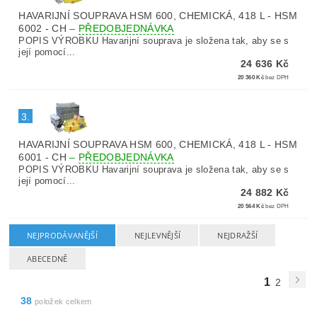
HAVARIJNÍ SOUPRAVA HSM 600, CHEMICKÁ, 418 L - HSM
6002 - CH
–
PŘEDOBJEDNÁVKA
POPIS VÝROBKU Havarijní souprava je složena tak, aby se s
její pomocí...
24 636 Kč
20 360 Kč
bez DPH
3.
HAVARIJNÍ SOUPRAVA HSM 600, CHEMICKÁ, 418 L - HSM
6001 - CH
–
PŘEDOBJEDNÁVKA
POPIS VÝROBKU Havarijní souprava je složena tak, aby se s
její pomocí...
24 882 Kč
20 564 Kč
bez DPH
NEJPRODÁVANĚJŠÍ
NEJLEVNĚJŠÍ
NEJDRAŽŠÍ
ABECEDNĚ
1
2
38
položek celkem