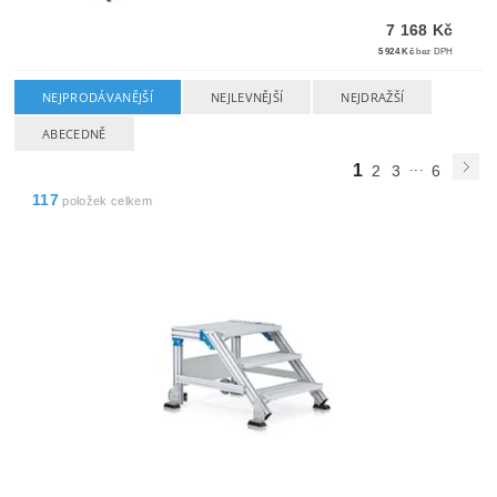
7 168 Kč
5 924 Kč
bez DPH
NEJPRODÁVANĚJŠÍ
NEJLEVNĚJŠÍ
NEJDRAŽŠÍ
ABECEDNĚ
...
1
2
3
6
117
položek celkem