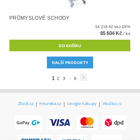
PRŮMYSLOVÉ SCHODY
54 218 Kč bez DPH
65 604 Kč
/ ks
DALŠÍ PRODUKTY
...
1
2
3
6
Zboží.cz
|
Heureka.cz
|
Google nákupy
|
Akučko.cz