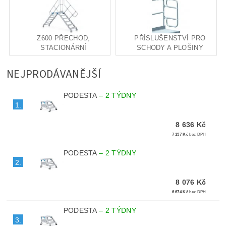
Z600 PŘECHOD,
PŘÍSLUŠENSTVÍ PRO
STACIONÁRNÍ
SCHODY A PLOŠINY
NEJPRODÁVANĚJŠÍ
PODESTA
–
2 TÝDNY
1.
8 636 Kč
7 137 Kč
bez DPH
PODESTA
–
2 TÝDNY
2.
8 076 Kč
6 674 Kč
bez DPH
PODESTA
–
2 TÝDNY
3.