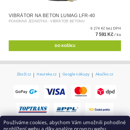
VIBRÁTOR NA BETON LUMAG LFR-40
POHONNÁ JEDNOTKA - VIBRÁTOR BETONU
6 274 Kč bez DPH
7 591 Kč
/ ks
Zboží.cz
|
Heureka.cz
|
Google nákupy
|
Akučko.cz
Používáme cookies, abychom Vám umožnili pohodlné
prohlížení webu a díky analýze provozu webu