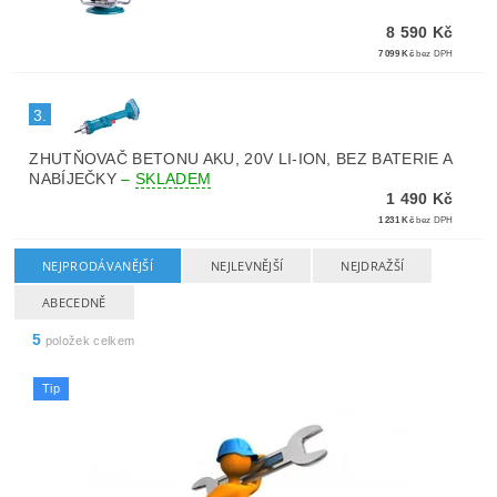
8 590 Kč
7 099 Kč
bez DPH
3.
ZHUTŇOVAČ BETONU AKU, 20V LI-ION, BEZ BATERIE A
NABÍJEČKY
–
SKLADEM
1 490 Kč
1 231 Kč
bez DPH
NEJPRODÁVANĚJŠÍ
NEJLEVNĚJŠÍ
NEJDRAŽŠÍ
ABECEDNĚ
5
položek celkem
Tip