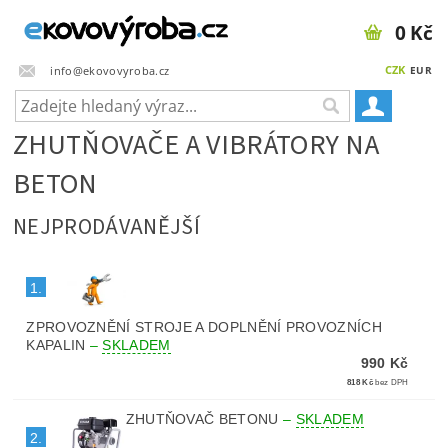
0 Kč
CZK
info@ekovovyroba.cz
EUR
ZHUTŇOVAČE A VIBRÁTORY NA
BETON
NEJPRODÁVANĚJŠÍ
1.
ZPROVOZNĚNÍ STROJE A DOPLNĚNÍ PROVOZNÍCH
KAPALIN
–
SKLADEM
990 Kč
818 Kč
bez DPH
ZHUTŇOVAČ BETONU
–
SKLADEM
2.