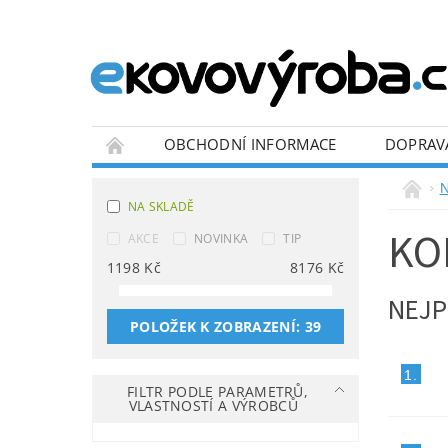
OBCHODNÍ INFORMACE
DOPRAV
BLOG
N
NA SKLADĚ
KO
AKCE
NOVINKA
TIP
1198
Kč
8176
Kč
NEJP
POLOŽEK K ZOBRAZENÍ:
39
1.
FILTR PODLE PARAMETRŮ,
VLASTNOSTÍ A VÝROBCŮ