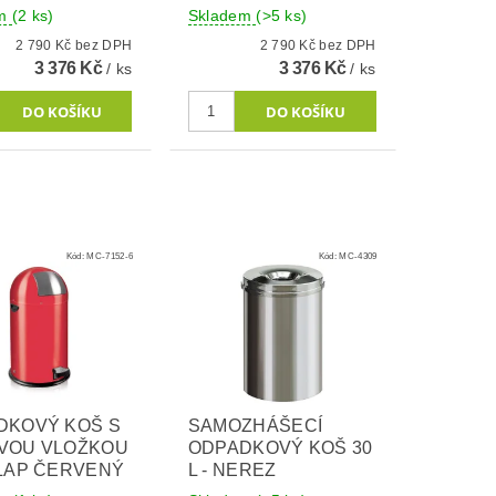
em
(2 ks)
Skladem
(>5 ks)
2 790 Kč bez DPH
2 790 Kč bez DPH
3 376 Kč
3 376 Kč
/ ks
/ ks
Kód:
MC-7152-6
Kód:
MC-4309
DKOVÝ KOŠ S
SAMOZHÁŠECÍ
VOU VLOŽKOU
ODPADKOVÝ KOŠ 30
ŠLAP ČERVENÝ
L - NEREZ