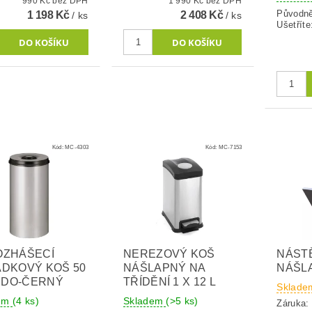
990 Kč bez DPH
1 990 Kč bez DPH
Původn
1 198 Kč
2 408 Kč
/ ks
/ ks
Ušetříte
Kód:
MC-4303
Kód:
MC-7153
OZHÁŠECÍ
NEREZOVÝ KOŠ
NÁST
DKOVÝ KOŠ 50
NÁŠLAPNÝ NA
NÁŠLA
ŠEDO-ČERNÝ
TŘÍDĚNÍ 1 X 12 L
Sklade
dem
(4 ks)
Skladem
(>5 ks)
Záruka: 