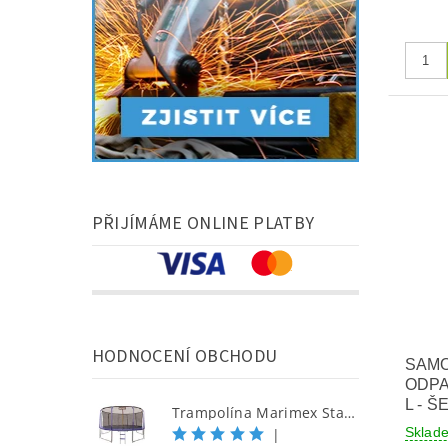
PŘIJÍMÁME ONLINE PLATBY
HODNOCENÍ OBCHODU
SAM
ODPA
L - 
Trampolína Marimex Standard 457 cm + vnitřní ochranná síť + žebřík ZDARMA
Skla
|