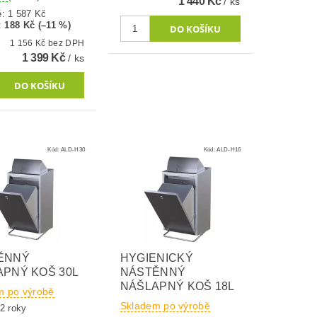
1 440 Kč
/ ks
ě:
1 587 Kč
:
188 Kč (–11 %)
1 156 Kč bez DPH
1 399 Kč
/ ks
Kód:
ALD-H30
Kód:
ALD-H16
ĚNNÝ
HYGIENICKÝ
PNÝ KOŠ 30L
NÁSTĚNNÝ
NÁŠLAPNÝ KOŠ 18L
m po výrobě
Skladem po výrobě
2 roky