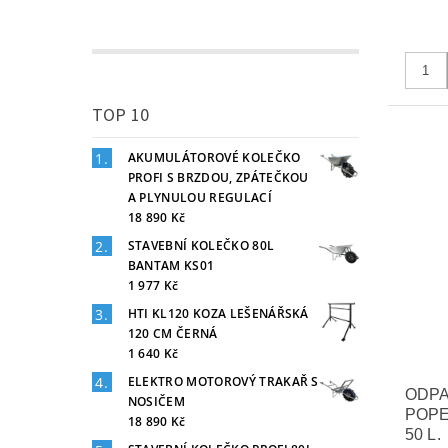
TOP 10
AKUMULÁTOROVÉ KOLEČKO
PROFI S BRZDOU, ZPÁTEČKOU
A PLYNULOU REGULACÍ
18 890 Kč
STAVEBNÍ KOLEČKO 80L
BANTAM KS01
1 977 Kč
HTI KL120 KOZA LEŠENÁŘSKÁ
120 CM ČERNÁ
1 640 Kč
ELEKTRO MOTOROVÝ TRAKAŘ S
ODPA
NOSIČEM
POPE
18 890 Kč
50 L.