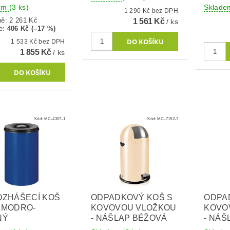
dem
(3 ks)
Sklad
1 290 Kč bez DPH
ně:
2 261 Kč
1 561 Kč
/ ks
e
:
406 Kč (–17 %)
1 533 Kč bez DPH
1 855 Kč
/ ks
Kód:
MC-4307-1
Kód:
MC-7152-7
ZHÁŠECÍ KOŠ
ODPADKOVÝ KOŠ S
ODPA
 - MODRO-
KOVOVOU VLOŽKOU
KOVO
NÝ
- NÁŠLAP BÉŽOVÁ
- NÁ