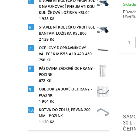
STAVEBNÍ KOLEČKO PROFI 80L
Skla
S NAFUKOVACÍ PNEUMATIKOU
Původ
KULIČKOVÁ LOŽISKA KSL04
Ušetřít
1 938 Kč
STAVEBNÍ KOLEČKO PROFI 80L
BANTAM LOŽISKA KSLB06
2 129 Kč
OCELOVÝ DOPRAVNÍKOVÝ
VÁLEČEK MIS55-A10-420-450
756 Kč
PÁSOVINA ZÁDOVÉ OCHRANY -
POZINK
672 Kč
OBLOUK ZÁDOVÉ OCHRANY -
POZINK
1 904 Kč
KOTVA DO ZDI U, PEVNÁ 200
MM - POZINK
SAMO
1 120 Kč
30 L
ČER