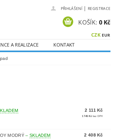
|
PŘIHLÁŠENÍ
REGISTRACE
KOŠÍK:
0 Kč
CZK
EUR
NCE A REALIZACE
KONTAKT
dpad
2 111 Kč
SKLADEM
1 745 Kč
bez DPH
2 408 Kč
-BOY MODRÝ
–
SKLADEM