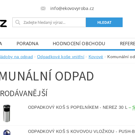
info@ekovovyroba.cz
A
PORADNA
HODNOCENÍ OBCHODU
REFERE
ádoby na odpad
Odpadkové koše vnitřní
Kovové
Komunální o
MUNÁLNÍ ODPAD
RODÁVANĚJŠÍ
ODPADKOVÝ KOŠ S POPELNÍKEM - NEREZ 30 L
–
ODPADKOVÝ KOŠ S KOVOVOU VLOŽKOU - PUSH