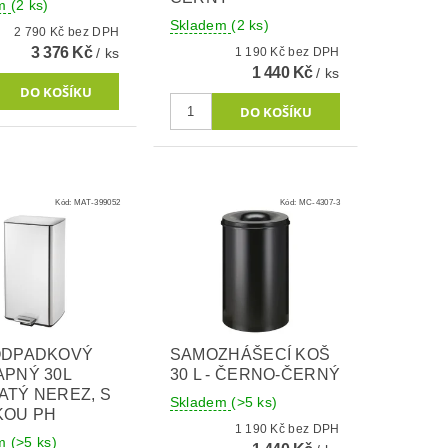
em
(2 ks)
Skladem
(2 ks)
2 790 Kč bez DPH
3 376 Kč
/ ks
1 190 Kč bez DPH
1 440 Kč
/ ks
Kód:
MAT-399052
Kód:
MC-4307-3
ODPADKOVÝ
SAMOZHÁŠECÍ KOŠ
APNÝ 30L
30 L - ČERNO-ČERNÝ
TÝ NEREZ, S
Skladem
(>5 ks)
KOU PH
1 190 Kč bez DPH
em
(>5 ks)