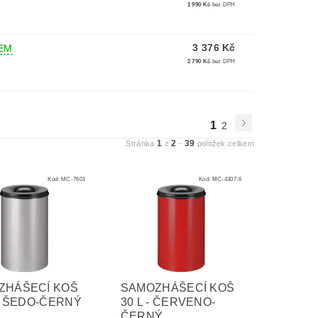
1 990 Kč
bez DPH
3 376 Kč
EM
2 790 Kč
bez DPH
1
2
1
2
39
Stránka
z
-
položek celkem
Kód:
MC-7601
Kód:
MC-4307-6
ZHÁŠECÍ KOŠ
SAMOZHÁŠECÍ KOŠ
 - ŠEDO-ČERNÝ
30 L - ČERVENO-
ČERNÝ