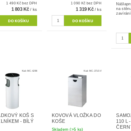
1 490 Kč bez DPH
1 090 Kč bez DPH
Nášlapn
na stěnu
1 803 Kč
1 319 Kč
/ ks
/ ks
zavírán
Kód:
MC-4296
Kód:
MC-3710-V
DKOVÝ KOŠ S
KOVOVÁ VLOŽKA DO
SAMO
LNÍKEM - BÍLÝ
KOŠE
110 L
ČERN
Skladem
(>5 ks)