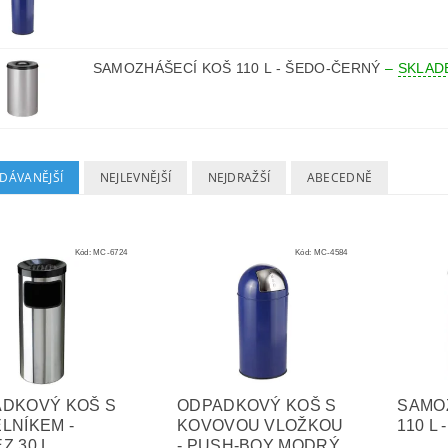
SAMOZHÁŠECÍ KOŠ 110 L - ŠEDO-ČERNÝ
–
SKLAD
DÁVANĚJŠÍ
NEJLEVNĚJŠÍ
NEJDRAŽŠÍ
ABECEDNĚ
Kód:
MC-6724
Kód:
MC-4584
DKOVÝ KOŠ S
ODPADKOVÝ KOŠ S
SAMO
LNÍKEM -
KOVOVOU VLOŽKOU
110 L
Z 30 L
- PUSH-BOY MODRÝ