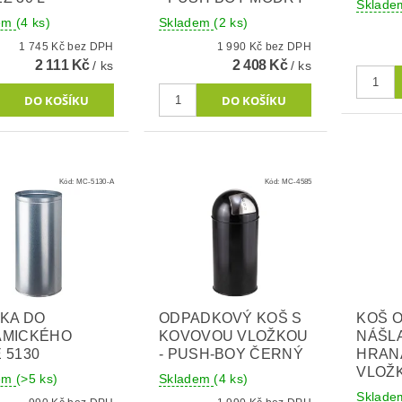
Sklad
dem
(4 ks)
Skladem
(2 ks)
1 745 Kč bez DPH
1 990 Kč bez DPH
2 111 Kč
2 408 Kč
/ ks
/ ks
Kód:
MC-5130-A
Kód:
MC-4585
KA DO
ODPADKOVÝ KOŠ S
KOŠ 
AMICKÉHO
KOVOVOU VLOŽKOU
NÁŠL
 5130
- PUSH-BOY ČERNÝ
HRANA
VLOŽ
dem
(>5 ks)
Skladem
(4 ks)
Sklad