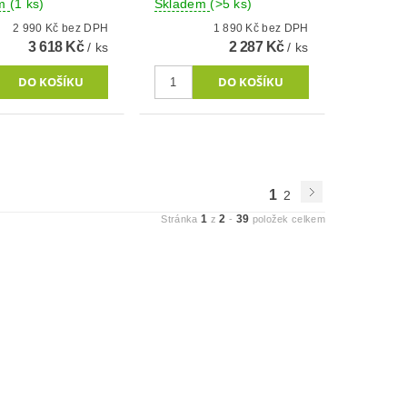
em
(1 ks)
Skladem
(>5 ks)
2 990 Kč bez DPH
1 890 Kč bez DPH
3 618 Kč
2 287 Kč
/ ks
/ ks
1
2
1
2
39
Stránka
z
-
položek celkem