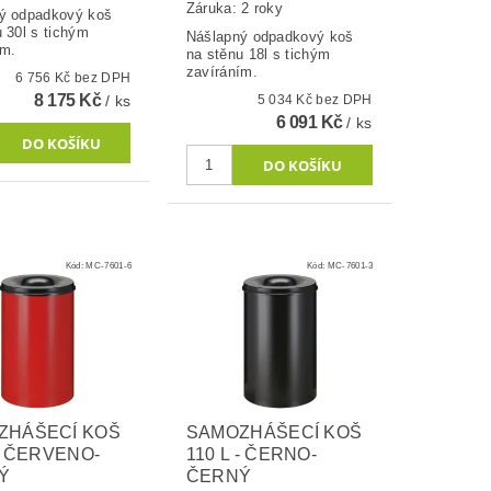
Záruka: 2 roky
ý odpadkový koš
 30l s tichým
Nášlapný odpadkový koš
ím.
na stěnu 18l s tichým
zavíráním.
6 756 Kč bez DPH
8 175 Kč
/ ks
5 034 Kč bez DPH
6 091 Kč
/ ks
Kód:
MC-7601-6
Kód:
MC-7601-3
ZHÁŠECÍ KOŠ
SAMOZHÁŠECÍ KOŠ
 - ČERVENO-
110 L - ČERNO-
Ý
ČERNÝ