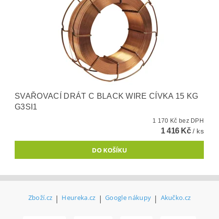
SVAŘOVACÍ DRÁT C BLACK WIRE CÍVKA 15 KG
G3SI1
1 170 Kč bez DPH
1 416 Kč
/ ks
Zboží.cz
|
Heureka.cz
|
Google nákupy
|
Akučko.cz