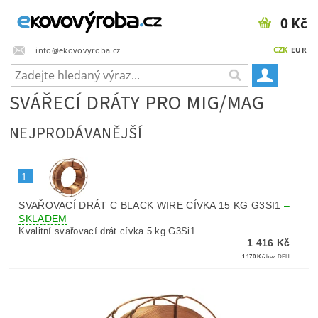
0 Kč
CZK
info@ekovovyroba.cz
EUR
SVÁŘECÍ DRÁTY PRO MIG/MAG
NEJPRODÁVANĚJŠÍ
1.
SVAŘOVACÍ DRÁT C BLACK WIRE CÍVKA 15 KG G3SI1
–
SKLADEM
Kvalitní svařovací drát cívka 5 kg G3Si1
1 416 Kč
1 170 Kč
bez DPH