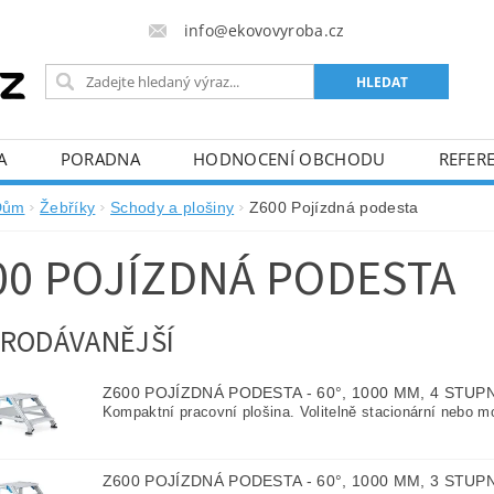
info@ekovovyroba.cz
A
PORADNA
HODNOCENÍ OBCHODU
REFERE
Dům
Žebříky
Schody a plošiny
Z600 Pojízdná podesta
00 POJÍZDNÁ PODESTA
RODÁVANĚJŠÍ
Z600 POJÍZDNÁ PODESTA - 60°, 1000 MM, 4 STU
Kompaktní pracovní plošina. Volitelně stacionární nebo mob
Z600 POJÍZDNÁ PODESTA - 60°, 1000 MM, 3 STU