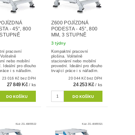
POJÍZDNÁ
Z600 POJÍZDNÁ
TA - 45°, 800
PODESTA - 45°, 800
 STUPNĚ
MM, 3 STUPNĚ
3 týdny
ní pracovní
Kompaktní pracovní
 Volitelně
plošina. Volitelně
rní nebo mobilní
stacionární nebo mobilní
. Ideální pro dlouho
provední. Ideální pro dlouho
 práce i s nářadím.
trvající práce i s nářadím.
23 016 Kč bez DPH
20 044 Kč bez DPH
27 849 Kč
24 253 Kč
/ ks
/ ks
Kód:
ZG-40855522
Kód:
ZG-40855521