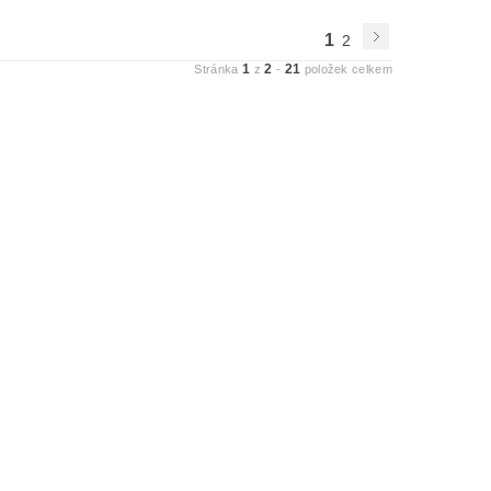
1
2
1
2
21
Stránka
z
-
položek celkem