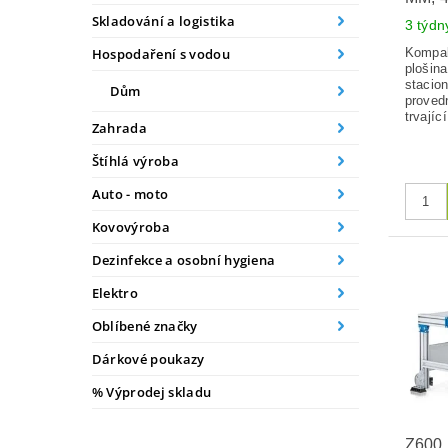
Skladování a logistika
3 týdn
Kompak
Hospodaření s vodou
plošina
stacio
Dům
provedn
trvajíc
Zahrada
Štíhlá výroba
Auto - moto
Kovovýroba
Dezinfekce a osobní hygiena
Elektro
Oblíbené značky
Dárkové poukazy
% Výprodej skladu
Z600