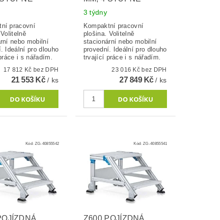
3 týdny
ní pracovní
Kompaktní pracovní
 Volitelně
plošina. Volitelně
rní nebo mobilní
stacionární nebo mobilní
. Ideální pro dlouho
provední. Ideální pro dlouho
 práce i s nářadím.
trvající práce i s nářadím.
17 812 Kč bez DPH
23 016 Kč bez DPH
21 553 Kč
27 849 Kč
/ ks
/ ks
Kód:
ZG-40855542
Kód:
ZG-40855541
POJÍZDNÁ
Z600 POJÍZDNÁ