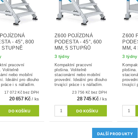
 POJÍZDNÁ
Z600 POJÍZDNÁ
Z600 
TA - 45°, 800
PODESTA - 45°, 600
PODES
2 STUPNĚ
MM, 5 STUPŇŮ
MM, 4
y
3 týdny
3 týdny
tní pracovní
Kompaktní pracovní
Kompakt
. Volitelně
plošina. Volitelně
plošina.
nární nebo mobilní
stacionární nebo mobilní
stacioná
í. Ideální pro dlouho
provední. Ideální pro dlouho
provední
í práce i s nářadím.
trvající práce i s nářadím.
trvající
17 072 Kč bez DPH
23 756 Kč bez DPH
20 657 Kč
28 745 Kč
/ ks
/ ks
DALŠÍ PRODUKTY