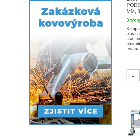
PODES
MM, 
3 týdn
Kompak
plošina
stacio
provedn
trvajíc