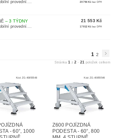
ilní provední....
20 794 Kč
bez DPH
21 553 Kč
PNĚ
–
3 TÝDNY
ilní provední....
17 812 Kč
bez DPH
1
2
1
2
21
Stránka
z
-
položek celkem
Kód:
ZG-40855548
Kód:
ZG-40855546
POJÍZDNÁ
Z600 POJÍZDNÁ
TA - 60°, 1000
PODESTA - 60°, 800
 STUPNĚ
MM, 4 STUPNĚ