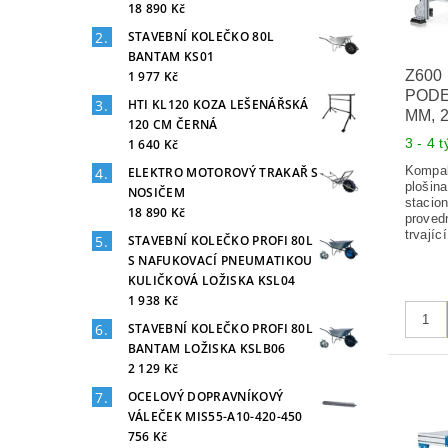
18 890 Kč
STAVEBNÍ KOLEČKO 80L
BANTAM KS01
Z600
1 977 Kč
PODES
HTI KL120 KOZA LEŠENÁŘSKÁ
MM, 
120 CM ČERNÁ
3 - 4 
1 640 Kč
Kompak
ELEKTRO MOTOROVÝ TRAKAŘ S
plošina
NOSIČEM
stacio
18 890 Kč
provedn
trvajíc
STAVEBNÍ KOLEČKO PROFI 80L
S NAFUKOVACÍ PNEUMATIKOU
KULIČKOVÁ LOŽISKA KSL04
1 938 Kč
STAVEBNÍ KOLEČKO PROFI 80L
BANTAM LOŽISKA KSLB06
2 129 Kč
OCELOVÝ DOPRAVNÍKOVÝ
VÁLEČEK MIS55-A10-420-450
756 Kč