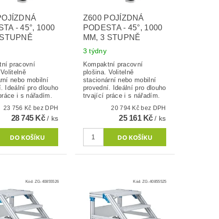
POJÍZDNÁ
Z600 POJÍZDNÁ
TA - 45°, 1000
PODESTA - 45°, 1000
 STUPNĚ
MM, 3 STUPNĚ
3 týdny
ní pracovní
Kompaktní pracovní
 Volitelně
plošina. Volitelně
rní nebo mobilní
stacionární nebo mobilní
. Ideální pro dlouho
provední. Ideální pro dlouho
 práce i s nářadím.
trvající práce i s nářadím.
23 756 Kč bez DPH
20 794 Kč bez DPH
28 745 Kč
25 161 Kč
/ ks
/ ks
Kód:
ZG-40855526
Kód:
ZG-40855525