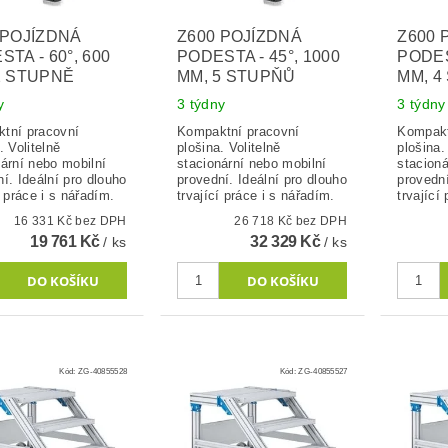
 POJÍZDNÁ
Z600 POJÍZDNÁ
Z600 
TA - 60°, 600
PODESTA - 45°, 1000
PODES
2 STUPNĚ
MM, 5 STUPŇŮ
MM, 4
y
3 týdny
3 týdny
tní pracovní
Kompaktní pracovní
Kompakt
. Volitelně
plošina. Volitelně
plošina.
nární nebo mobilní
stacionární nebo mobilní
stacioná
í. Ideální pro dlouho
provední. Ideální pro dlouho
provední
í práce i s nářadím.
trvající práce i s nářadím.
trvající
16 331 Kč bez DPH
26 718 Kč bez DPH
19 761 Kč
32 329 Kč
/ ks
/ ks
Kód:
ZG-40855528
Kód:
ZG-40855527