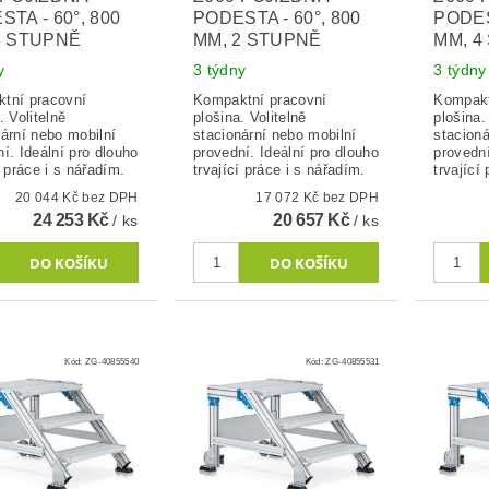
TA - 60°, 800
PODESTA - 60°, 800
PODES
3 STUPNĚ
MM, 2 STUPNĚ
MM, 4
y
3 týdny
3 týdny
tní pracovní
Kompaktní pracovní
Kompakt
. Volitelně
plošina. Volitelně
plošina.
nární nebo mobilní
stacionární nebo mobilní
stacioná
í. Ideální pro dlouho
provední. Ideální pro dlouho
provední
í práce i s nářadím.
trvající práce i s nářadím.
trvající
20 044 Kč bez DPH
17 072 Kč bez DPH
24 253 Kč
20 657 Kč
/ ks
/ ks
Kód:
ZG-40855540
Kód:
ZG-40855531