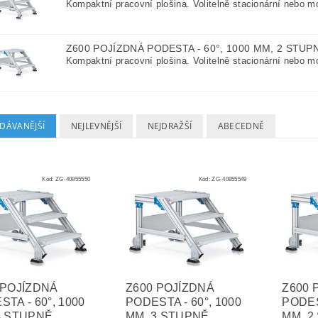
Kompaktní pracovní plošina. Volitelně stacionární nebo mob
Z600 POJÍZDNÁ PODESTA - 60°, 1000 MM, 2 STU
Kompaktní pracovní plošina. Volitelně stacionární nebo mob
DÁVANĚJŠÍ
NEJLEVNĚJŠÍ
NEJDRAŽŠÍ
ABECEDNĚ
Kód:
ZG-40855550
Kód:
ZG-40855549
 POJÍZDNÁ
Z600 POJÍZDNÁ
Z600 
TA - 60°, 1000
PODESTA - 60°, 1000
PODES
4 STUPNĚ
MM, 3 STUPNĚ
MM, 2