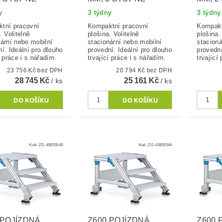
y
3 týdny
3 týdny
tní pracovní
Kompaktní pracovní
Kompakt
. Volitelně
plošina. Volitelně
plošina.
nární nebo mobilní
stacionární nebo mobilní
stacioná
í. Ideální pro dlouho
provední. Ideální pro dlouho
provední
í práce i s nářadím.
trvající práce i s nářadím.
trvající
23 756 Kč bez DPH
20 794 Kč bez DPH
28 745 Kč
25 161 Kč
/ ks
/ ks
Kód:
ZG-40855545
Kód:
ZG-40855544
 POJÍZDNÁ
Z600 POJÍZDNÁ
Z600 