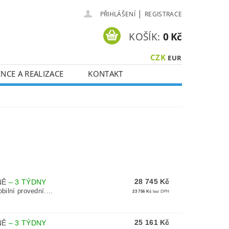
|
PŘIHLÁŠENÍ
REGISTRACE
KOŠÍK:
0 Kč
CZK
EUR
NCE A REALIZACE
KONTAKT
28 745 Kč
PNĚ
–
3 TÝDNY
ilní provední....
23 756 Kč
bez DPH
25 161 Kč
PNĚ
–
3 TÝDNY