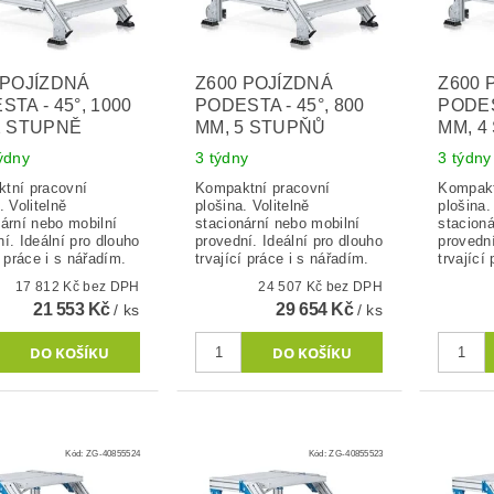
 POJÍZDNÁ
Z600 POJÍZDNÁ
Z600 
TA - 45°, 1000
PODESTA - 45°, 800
PODES
2 STUPNĚ
MM, 5 STUPŇŮ
MM, 4
týdny
3 týdny
3 týdny
tní pracovní
Kompaktní pracovní
Kompakt
. Volitelně
plošina. Volitelně
plošina.
nární nebo mobilní
stacionární nebo mobilní
stacioná
í. Ideální pro dlouho
provední. Ideální pro dlouho
provední
í práce i s nářadím.
trvající práce i s nářadím.
trvající
17 812 Kč bez DPH
24 507 Kč bez DPH
21 553 Kč
29 654 Kč
/ ks
/ ks
Kód:
ZG-40855524
Kód:
ZG-40855523