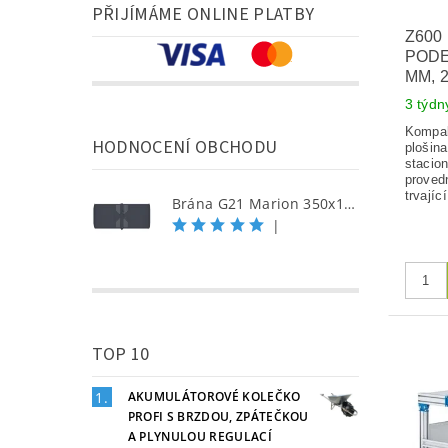
PŘIJÍMÁME ONLINE PLATBY
Z600
PODES
MM, 
3 týdn
Kompak
HODNOCENÍ OBCHODU
plošina
stacio
provedn
trvajíc
Brána G21 Marion 350x158 cm dvoukřídlá, antracitová
|
TOP 10
AKUMULÁTOROVÉ KOLEČKO
PROFI S BRZDOU, ZPÁTEČKOU
A PLYNULOU REGULACÍ