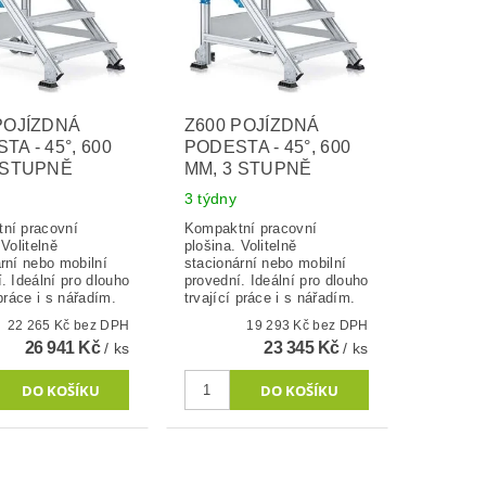
POJÍZDNÁ
Z600 POJÍZDNÁ
TA - 45°, 600
PODESTA - 45°, 600
 STUPNĚ
MM, 3 STUPNĚ
3 týdny
ní pracovní
Kompaktní pracovní
 Volitelně
plošina. Volitelně
rní nebo mobilní
stacionární nebo mobilní
. Ideální pro dlouho
provední. Ideální pro dlouho
 práce i s nářadím.
trvající práce i s nářadím.
22 265 Kč bez DPH
19 293 Kč bez DPH
26 941 Kč
23 345 Kč
/ ks
/ ks