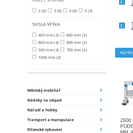
2.
2
(6)
3
(6)
4
(6)
5
(3)
SVISLÁ VÝŠKA
3.
400 mm
(3)
600 mm
(3)
800 mm
(3)
990 mm
(3)
500 mm
(3)
750 mm
(3)
NEJPRO
1000 mm
(3)
Městský mobiliář
Nádoby na odpad
Nářadí a hobby
Transport a manipulace
Z600
PODES
Dílenské vybavení
MM, 