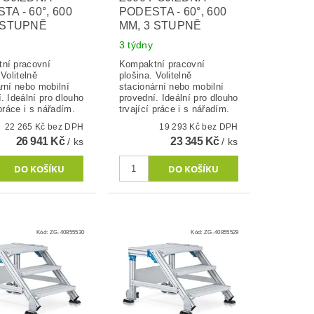
TA - 60°, 600
PODESTA - 60°, 600
 STUPNĚ
MM, 3 STUPNĚ
3 týdny
ní pracovní
Kompaktní pracovní
 Volitelně
plošina. Volitelně
rní nebo mobilní
stacionární nebo mobilní
. Ideální pro dlouho
provední. Ideální pro dlouho
 práce i s nářadím.
trvající práce i s nářadím.
22 265 Kč bez DPH
19 293 Kč bez DPH
26 941 Kč
23 345 Kč
/ ks
/ ks
Kód:
ZG-40855530
Kód:
ZG-40855529