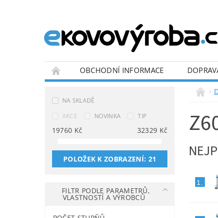
OBCHODNÍ INFORMACE
DOPRAV
BLOG
NA SKLADĚ
Z6
AKCE
NOVINKA
TIP
19760
Kč
32329
Kč
NEJP
POLOŽEK K ZOBRAZENÍ:
21
1.
FILTR PODLE PARAMETRŮ,
VLASTNOSTÍ A VÝROBCŮ
POČET STUPŇŮ