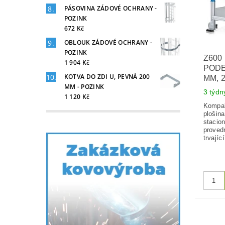
PÁSOVINA ZÁDOVÉ OCHRANY -
POZINK
672 Kč
OBLOUK ZÁDOVÉ OCHRANY -
POZINK
Z600
1 904 Kč
PODES
KOTVA DO ZDI U, PEVNÁ 200
MM, 
MM - POZINK
3 týdn
1 120 Kč
Kompak
plošina
stacio
provedn
trvajíc