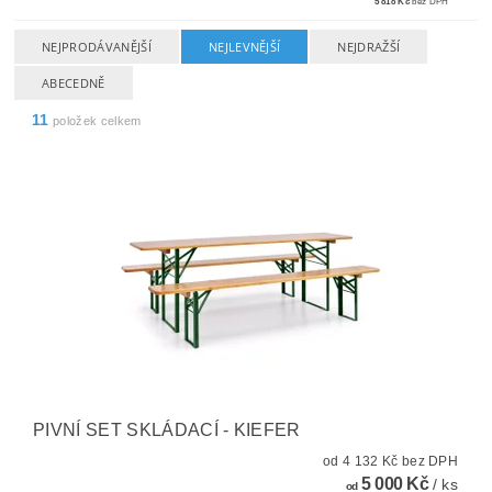
5 818 Kč
bez DPH
NEJPRODÁVANĚJŠÍ
NEJLEVNĚJŠÍ
NEJDRAŽŠÍ
ABECEDNĚ
11
položek celkem
PIVNÍ SET SKLÁDACÍ - KIEFER
od 4 132 Kč bez DPH
5 000 Kč
/ ks
od