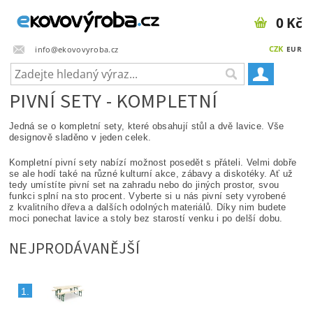
0 Kč
CZK
info@ekovovyroba.cz
EUR
PIVNÍ SETY - KOMPLETNÍ
Jedná se o kompletní sety, které obsahují stůl a dvě lavice. Vše
designově sladěno v jeden celek.
Kompletní pivní sety nabízí možnost posedět s přáteli. Velmi dobře
se ale hodí také na různé kulturní akce, zábavy a diskotéky. Ať už
tedy umístíte pivní set na zahradu nebo do jiných prostor, svou
funkci splní na sto procent. Vyberte si u nás pivní sety vyrobené
z kvalitního dřeva a dalších odolných materiálů. Díky nim budete
moci ponechat lavice a stoly bez starostí venku i po delší dobu.
NEJPRODÁVANĚJŠÍ
1.