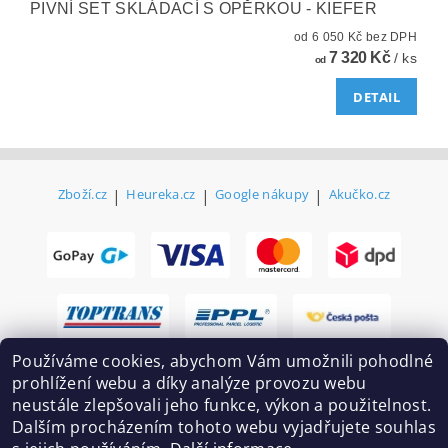
PIVNÍ SET SKLÁDACÍ S OPĚRKOU - KIEFER
od 6 050 Kč bez DPH
7 320 Kč
/ ks
od
DETAIL
Zboží.cz
|
Heureka.cz
|
Google nákupy
|
Akučko.cz
Používáme cookies, abychom Vám umožnili pohodlné
prohlížení webu a díky analýze provozu webu
neustále zlepšovali jeho funkce, výkon a použitelnost.
Dalším procházením tohoto webu vyjadřujete souhlas