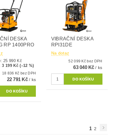
ČNÍ DESKA
VIBRAČNÍ DESKA
G RP 1400PRO
RPI31DE
az
Na dotaz
ě:
25 990 Kč
52 099 Kč bez DPH
:
3 199 Kč (–12 %)
63 040 Kč
/ ks
18 836 Kč bez DPH
22 791 Kč
/ ks
1
2