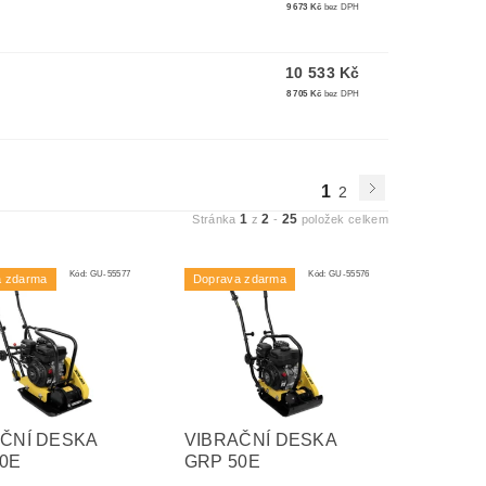
9 673 Kč
bez DPH
10 533 Kč
8 705 Kč
bez DPH
1
2
1
2
25
Stránka
z
-
položek celkem
Kód:
GU-55577
Kód:
GU-55576
a zdarma
Doprava zdarma
ČNÍ DESKA
VIBRAČNÍ DESKA
0E
GRP 50E