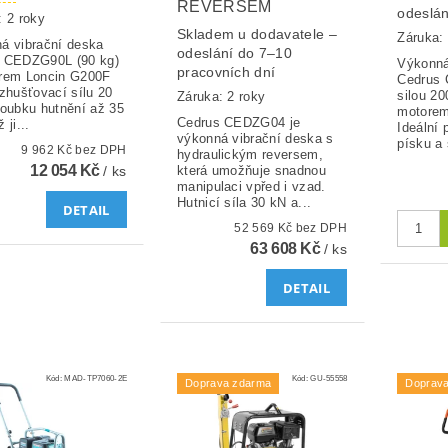
REVERSEM
odeslá
: 2 roky
Skladem u dodavatele –
Záruka: 
á vibrační deska
odeslání do 7–10
 CEDZG90L (90 kg)
Výkonná
pracovních dní
rem Loncin G200F
Cedrus 
 zhušťovací sílu 20
silou 2
Záruka: 2 roky
loubku hutnění až 35
motorem
Cedrus CEDZG04 je
 ji...
Ideální 
výkonná vibrační deska s
písku a 
9 962 Kč bez DPH
hydraulickým reversem,
12 054 Kč
/ ks
která umožňuje snadnou
manipulaci vpřed i vzad.
Hutnicí síla 30 kN a...
DETAIL
52 569 Kč bez DPH
63 608 Kč
/ ks
DETAIL
Kód:
MAD-TP7060-2E
Kód:
GU-55558
Doprava zdarma
Doprav