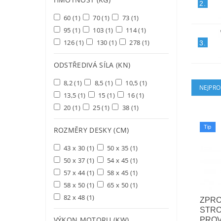
2.
60
(1)
70
(1)
73
(1)
95
(1)
103
(1)
114
(1)
126
(1)
130
(1)
278
(1)
3.
ODSTŘEDIVÁ SÍLA (KN)
8,2
(1)
8,5
(1)
10,5
(1)
NEJPRO
13,5
(1)
15
(1)
16
(1)
20
(1)
25
(1)
38
(1)
Tip
ROZMĚRY DESKY (CM)
43 x 30
(1)
50 x 35
(1)
50 x 37
(1)
54 x 45
(1)
57 x 44
(1)
58 x 45
(1)
58 x 50
(1)
65 x 50
(1)
82 x 48
(1)
ZPR
STRO
VÝKON MOTORU (KW)
PRO