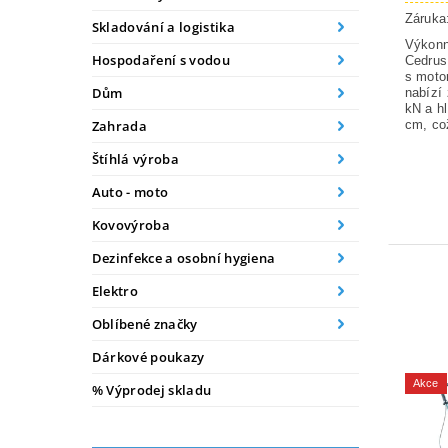
Záruka
Skladování a logistika
Výkonn
Hospodaření s vodou
Cedrus
s moto
Dům
nabízí
kN a h
cm, což
Zahrada
Štíhlá výroba
Auto - moto
Kovovýroba
Dezinfekce a osobní hygiena
Elektro
Oblíbené značky
Dárkové poukazy
Akce
% Výprodej skladu