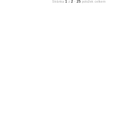
1
2
25
Stránka
z
-
položek celkem