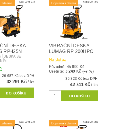
Kód:
LUM-373
Kód:
LUM-372
a zdarma
Doprava zdarma
ČNÍ DESKA
VIBRAČNÍ DESKA
 RP-I25N
LUMAG RP 200HPC
NÍ DESKA SE
Na dotaz
NÍM
Původně:
45 990 Kč
m
Ušetříte
:
3 249 Kč (–7 %)
26 687 Kč bez DPH
35 323 Kč bez DPH
32 291 Kč
/ ks
42 741 Kč
/ ks
Kód:
LUM-278
Kód:
LUM-205
a zdarma
Doprava zdarma