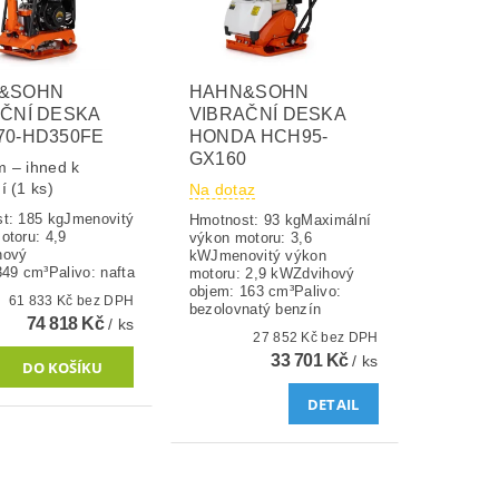
&SOHN
HAHN&SOHN
ČNÍ DESKA
VIBRAČNÍ DESKA
70-HD350FE
HONDA HCH95-
GX160
 – ihned k
ní
(1 ks)
Na dotaz
t: 185 kgJmenovitý
Hmotnost: 93 kgMaximální
otoru: 4,9
výkon motoru: 3,6
hový
kWJmenovitý výkon
349 cm³Palivo: nafta
motoru: 2,9 kWZdvihový
objem: 163 cm³Palivo:
61 833 Kč bez DPH
bezolovnatý benzín
74 818 Kč
/ ks
27 852 Kč bez DPH
33 701 Kč
/ ks
DETAIL