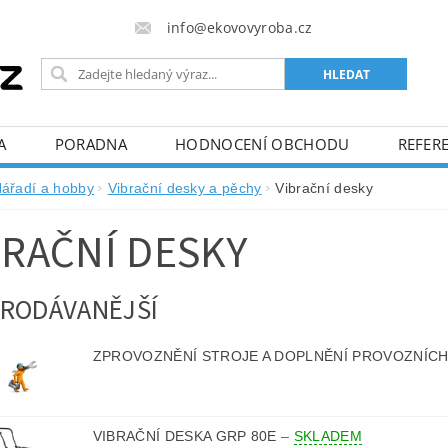
info@ekovovyroba.cz
A
PORADNA
HODNOCENÍ OBCHODU
REFERE
ářadí a hobby
Vibrační desky a pěchy
Vibrační desky
BRAČNÍ DESKY
RODÁVANĚJŠÍ
ZPROVOZNĚNÍ STROJE A DOPLNĚNÍ PROVOZNÍCH
VIBRAČNÍ DESKA GRP 80E
–
SKLADEM