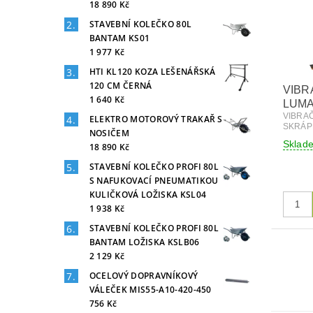
18 890 Kč
STAVEBNÍ KOLEČKO 80L
BANTAM KS01
1 977 Kč
HTI KL120 KOZA LEŠENÁŘSKÁ
120 CM ČERNÁ
VIBR
1 640 Kč
LUMA
VIBRA
ELEKTRO MOTOROVÝ TRAKAŘ S
SKRÁP
NOSIČEM
Sklad
18 890 Kč
STAVEBNÍ KOLEČKO PROFI 80L
S NAFUKOVACÍ PNEUMATIKOU
KULIČKOVÁ LOŽISKA KSL04
1 938 Kč
STAVEBNÍ KOLEČKO PROFI 80L
BANTAM LOŽISKA KSLB06
2 129 Kč
OCELOVÝ DOPRAVNÍKOVÝ
VÁLEČEK MIS55-A10-420-450
756 Kč