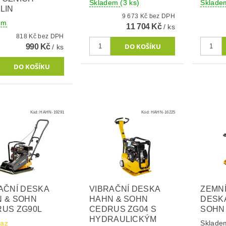
Skladem
(3 ks)
Sklad
LIN
9 673 Kč bez DPH
em
11 704 Kč
/ ks
818 Kč bez DPH
990 Kč
/ ks
Kód:
HAHN-19291
Kód:
HAHN-16225
AČNÍ DESKA
VIBRAČNÍ DESKA
ZEMNÍ
 & SOHN
HAHN & SOHN
DESK
US ZG90L
CEDRUS ZG04 S
SOHN
HYDRAULICKÝM
taz
Skladem