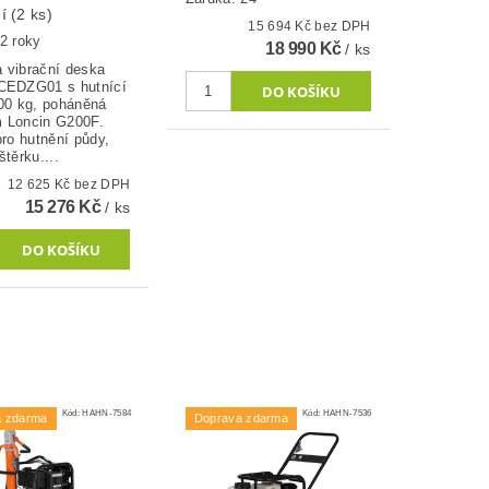
ní
(2 ks)
15 694 Kč bez DPH
2 roky
18 990 Kč
/ ks
 vibrační deska
CEDZG01 s hutnící
000 kg, poháněná
 Loncin G200F.
pro hutnění půdy,
štěrku....
12 625 Kč bez DPH
15 276 Kč
/ ks
Kód:
HAHN-7584
Kód:
HAHN-7536
a zdarma
Doprava zdarma