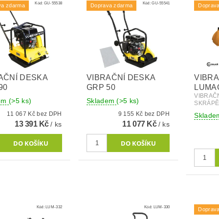
Kód:
GU-55538
Kód:
GU-55541
va zdarma
Doprava zdarma
Doprav
AČNÍ DESKA
VIBRAČNÍ DESKA
VIBRA
90
GRP 50
LUMAG
VIBRAČ
dem
(>5 ks)
Skladem
(>5 ks)
SKRÁPĚ
11 067 Kč bez DPH
9 155 Kč bez DPH
Sklade
13 391 Kč
11 077 Kč
/ ks
/ ks
Kód:
LUM-332
Kód:
LUM-330
Doprav