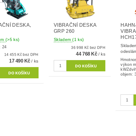
AČNÍ DESKA,
VIBRAČNÍ DESKA
HAHN
GRP 260
VIBRA
HCH1
dem
(>5 ks)
Skladem
(1 ks)
Skladem
: 24
36 998 Kč bez DPH
odeslá
44 768 Kč
/ ks
14 455 Kč bez DPH
Hmotnos
17 490 Kč
/ ks
výkon m
kWZdvi
objem: 