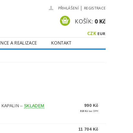
|
PŘIHLÁŠENÍ
REGISTRACE
KOŠÍK:
0 Kč
CZK
EUR
NCE A REALIZACE
KONTAKT
990 Kč
 KAPALIN
–
SKLADEM
818 Kč
bez DPH
11 704 Kč