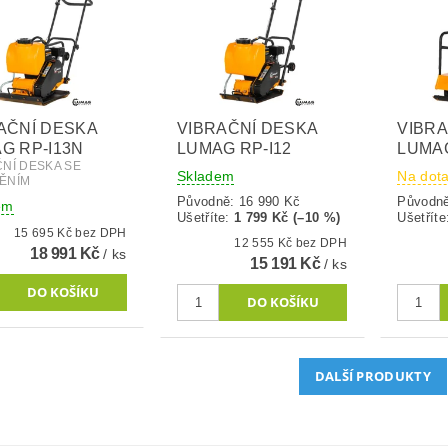
AČNÍ DESKA
VIBRAČNÍ DESKA
VIBRA
G RP-I13N
LUMAG RP-I12
LUMA
ČNÍ DESKA SE
Skladem
Na dot
ĚNÍM
Původně:
16 990 Kč
Původn
em
Ušetříte
:
1 799 Kč (–10 %)
Ušetříte
15 695 Kč bez DPH
12 555 Kč bez DPH
18 991 Kč
/ ks
15 191 Kč
/ ks
DALŠÍ PRODUKTY