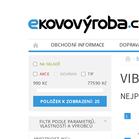
OBCHODNÍ INFORMACE
DOPRAV
BLOG
N
NA SKLADĚ
VI
AKCE
NOVINKA
TIP
990
Kč
77590
Kč
NEJP
POLOŽEK K ZOBRAZENÍ:
25
1.
FILTR PODLE PARAMETRŮ,
VLASTNOSTÍ A VÝROBCŮ
HMOTNOST (KG)