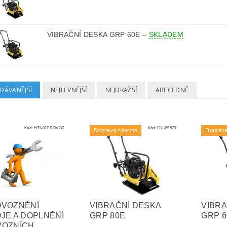
VIBRAČNÍ DESKA GRP 60E
–
SKLADEM
DÁVANĚJŠÍ
NEJLEVNĚJŠÍ
NEJDRAŽŠÍ
ABECEDNĚ
Kód:
HTI-01PROVOZ
Kód:
GU-55578
Doprava zdarma
Doprav
OVOZNĚNÍ
VIBRAČNÍ DESKA
VIBRA
JE A DOPLNĚNÍ
GRP 80E
GRP 6
VOZNÍCH