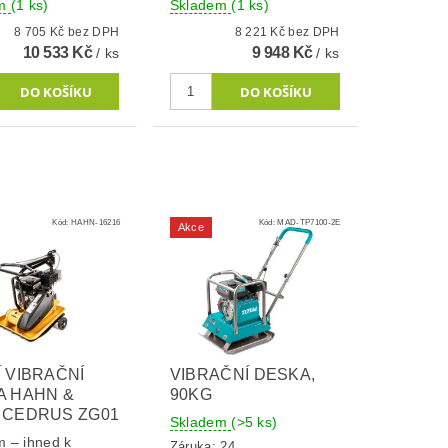
em
(1 ks)
Skladem
(1 ks)
8 705 Kč bez DPH
8 221 Kč bez DPH
10 533 Kč
9 948 Kč
/ ks
/ ks
Kód:
HAHN-16216
Kód:
MAD-TP7100-2E
Akce
 VIBRAČNÍ
VIBRAČNÍ DESKA,
A HAHN &
90KG
 CEDRUS ZG01
Skladem
(>5 ks)
 – ihned k
Záruka: 24