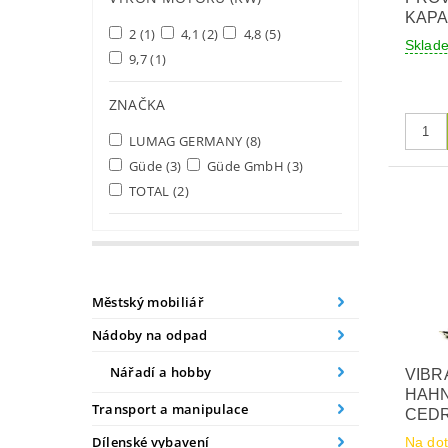
KAPA
2
(1)
4,1
(2)
4,8
(5)
Sklad
9,7
(1)
ZNAČKA
LUMAG GERMANY
(8)
Güde
(3)
Güde GmbH
(3)
TOTAL
(2)
Městský mobiliář
Nádoby na odpad
Nářadí a hobby
VIBR
HAHN
Transport a manipulace
CEDR
Dílenské vybavení
Na do