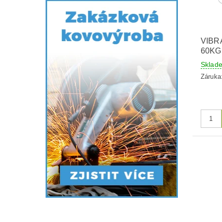
VIBR
60KG
Skla
Záruka