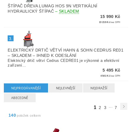
ŠTÍPAČ DŘEVA LUMAG HOS 9N VERTIKÁLNÍ
HYDRAULICKÝ ŠTÍPAČ
–
SKLADEM
15 990 Kč
13 215 Kč
bez DPH
3.
ELEKTRICKÝ DRTIČ VĚTVÍ HAHN & SOHN CEDRUS RE01
–
SKLADEM – IHNED K ODESLÁNÍ
Elektrický drtič větví Cedrus CEDRE01 je výkonné a efektivní
zařízení...
5 495 Kč
4 541 Kč
bez DPH
NEJPRODÁVANĚJŠÍ
NEJLEVNĚJŠÍ
NEJDRAŽŠÍ
ABECEDNĚ
...
1
2
3
7
140
položek celkem