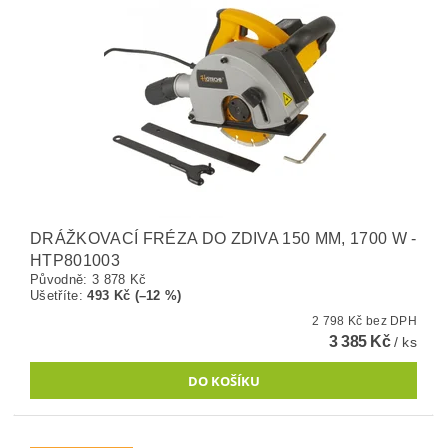
DRÁŽKOVACÍ FRÉZA DO ZDIVA 150 MM, 1700 W -
HTP801003
Původně:
3 878 Kč
Ušetříte
:
493 Kč (–12 %)
2 798 Kč bez DPH
3 385 Kč
/ ks