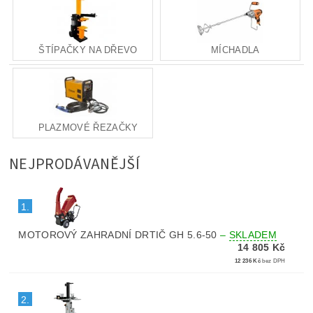
ŠTÍPAČKY NA DŘEVO
MÍCHADLA
PLAZMOVÉ ŘEZAČKY
NEJPRODÁVANĚJŠÍ
1.
MOTOROVÝ ZAHRADNÍ DRTIČ GH 5.6-50
–
SKLADEM
14 805 Kč
12 236 Kč
bez DPH
2.