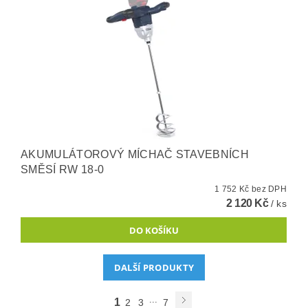
AKUMULÁTOROVÝ MÍCHAČ STAVEBNÍCH
SMĚSÍ RW 18-0
1 752 Kč bez DPH
2 120 Kč
/ ks
DALŠÍ PRODUKTY
...
1
2
3
7