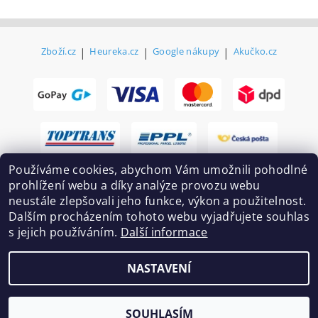
Zboží.cz
|
Heureka.cz
|
Google nákupy
|
Akučko.cz
Používáme cookies, abychom Vám umožnili pohodlné
prohlížení webu a díky analýze provozu webu
neustále zlepšovali jeho funkce, výkon a použitelnost.
Dalším procházením tohoto webu vyjadřujete souhlas
s jejich používáním.
Další informace
2026 ©
Ekovovyroba.cz
, všechna práva vyhrazena
NASTAVENÍ
Vytvořil Shoptet
SOUHLASÍM