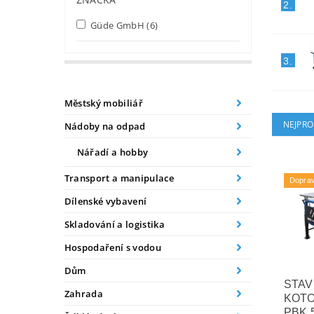
2.
Güde GmbH
(6)
3.
Městský mobiliář
NEJPRO
Nádoby na odpad
Nářadí a hobby
Transport a manipulace
Dopra
Dílenské vybavení
Skladování a logistika
Hospodaření s vodou
Dům
STAV
Zahrada
KOTO
PBK 