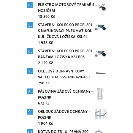
ELEKTRO MOTOROVÝ TRAKAŘ S
NOSIČEM
18 890 Kč
STAVEBNÍ KOLEČKO PROFI 80L
S NAFUKOVACÍ PNEUMATIKOU
KULIČKOVÁ LOŽISKA KSL04
1 938 Kč
STAVEBNÍ KOLEČKO PROFI 80L
BANTAM LOŽISKA KSLB06
2 129 Kč
OCELOVÝ DOPRAVNÍKOVÝ
VÁLEČEK MIS55-A10-420-450
756 Kč
PÁSOVINA ZÁDOVÉ OCHRANY -
POZINK
672 Kč
OBLOUK ZÁDOVÉ OCHRANY -
POZINK
1 904 Kč
KOTVA DO ZDI U, PEVNÁ 200