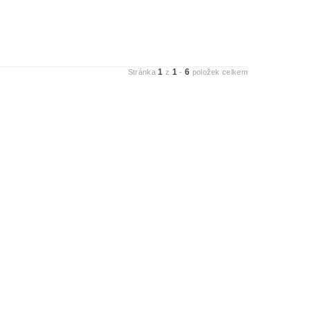
1
1
6
Stránka
z
-
položek celkem