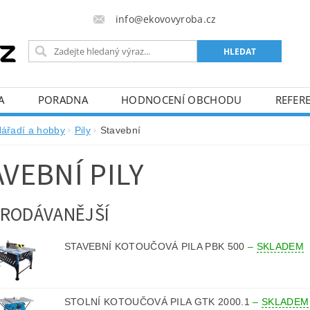
info@ekovovyroba.cz
A
PORADNA
HODNOCENÍ OBCHODU
REFERE
ářadí a hobby
Pily
Stavební
AVEBNÍ PILY
RODÁVANĚJŠÍ
STAVEBNÍ KOTOUČOVÁ PILA PBK 500
–
SKLADEM
STOLNÍ KOTOUČOVÁ PILA GTK 2000.1
–
SKLADEM