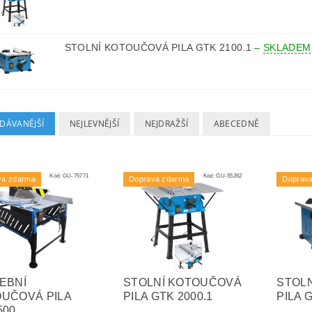
STOLNÍ KOTOUČOVÁ PILA GTK 2100.1
–
SKLADEM
DÁVANĚJŠÍ
NEJLEVNĚJŠÍ
NEJDRAŽŠÍ
ABECEDNĚ
Kód:
GU-75771
Kód:
GU-55262
va zdarma
Doprava zdarma
Doprav
EBNÍ
STOLNÍ KOTOUČOVÁ
STOL
UČOVÁ PILA
PILA GTK 2000.1
PILA 
500