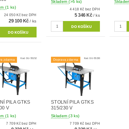
Skladem
(>5 ks)
Sklad
dem
(1 ks)
4 418 Kč bez DPH
5 346 Kč
24 050 Kč bez DPH
/ ks
29 100 Kč
/ ks
Kód:
GU-55152
Kód:
GU-55150
va zdarma
Doprava zdarma
NÍ PILA GTKS
STOLNÍ PILA GTKS
00 V
315/230 V
dem
(1 ks)
Skladem
(3 ks)
7 709 Kč bez DPH
7 709 Kč bez DPH