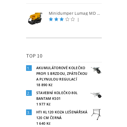
Minidumper Lumag MD 500H-PRO S samonakládací minidumper
|
TOP 10
AKUMULÁTOROVÉ KOLEČKO
PROFI S BRZDOU, ZPÁTEČKOU
A PLYNULOU REGULACÍ
18 890 Kč
STAVEBNÍ KOLEČKO 80L
BANTAM KS01
1 977 Kč
HTI KL120 KOZA LEŠENÁŘSKÁ
120 CM ČERNÁ
1 640 Kč