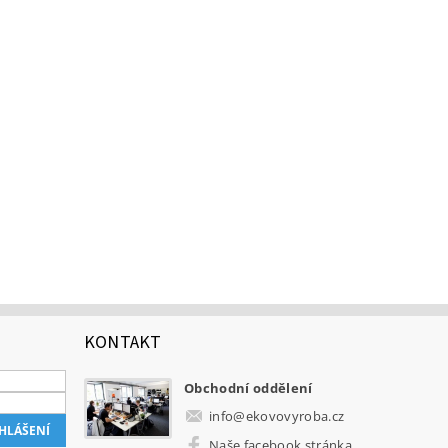
KONTAKT
Obchodní oddělení
info
@
ekovovyroba.cz
Naše facebook stránka