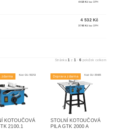
4 418 Kč
bez DPH
4 532 Kč
3 745 Kč
bez DPH
1
1
6
Stránka
z
-
položek celkem
Kód:
GU-55253
Kód:
GU-55605
a zdarma
Doprava zdarma
NÍ KOTOUČOVÁ
STOLNÍ KOTOUČOVÁ
GTK 2100.1
PILA GTK 2000 A