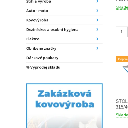
Štíhlá výroba
Skla
Auto - moto
Kovovýroba
Dezinfekce a osobní hygiena
Elektro
Oblíbené značky
Dárkové poukazy
Dopra
% Výprodej skladu
STOL
315/4
Skla