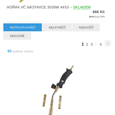
HOŘÁK VČ.NÁSTAVCE 3500W 4453
–
SKLADEM
666 Kč
550 Kč
bez DPH
NEJPRODÁVANĚJŠÍ
NEJLEVNĚJŠÍ
NEJDRAŽŠÍ
ABECEDNĚ
...
1
2
3
5
85
položek celkem