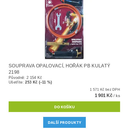
SOUPRAVA OPALOVACÍ, HOŘÁK PB KULATÝ
2198
Původně:
2 154 Kč
Ušetříte
:
253 Kč (–11 %)
1 571 Kč bez DPH
1 901 Kč
/ ks
DALŠÍ PRODUKTY