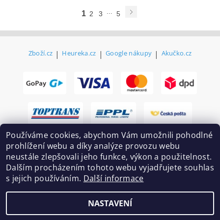
...
1
2
3
5
Zboží.cz
|
Heureka.cz
|
Google nákupy
|
Akučko.cz
Používáme cookies, abychom Vám umožnili pohodlné
prohlížení webu a díky analýze provozu webu
neustále zlepšovali jeho funkce, výkon a použitelnost.
Dalším procházením tohoto webu vyjadřujete souhlas
s jejich používáním.
Další informace
2026 ©
Ekovovyroba.cz
, všechna práva vyhrazena
NASTAVENÍ
Vytvořil Shoptet