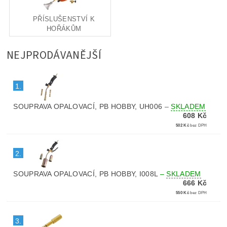
PŘÍSLUŠENSTVÍ K
HOŘÁKŮM
NEJPRODÁVANĚJŠÍ
1.
SOUPRAVA OPALOVACÍ, PB HOBBY, UH006
–
SKLADEM
608 Kč
502 Kč
bez DPH
2.
SOUPRAVA OPALOVACÍ, PB HOBBY, I008L
–
SKLADEM
666 Kč
550 Kč
bez DPH
3.