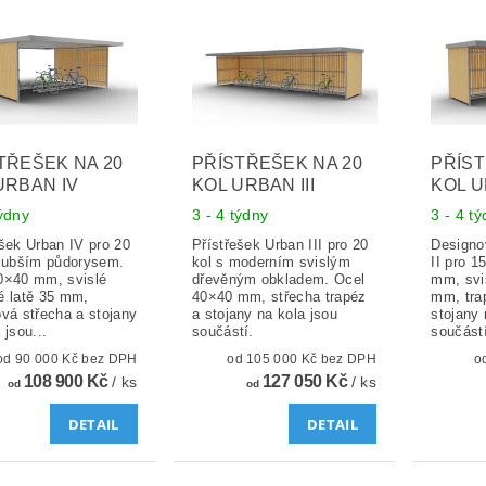
TŘEŠEK NA 20
PŘÍSTŘEŠEK NA 20
PŘÍST
URBAN IV
KOL URBAN III
KOL U
týdny
3 - 4 týdny
3 - 4 t
ešek Urban IV pro 20
Přístřešek Urban III pro 20
Designo
hlubším půdorysem.
kol s moderním svislým
II pro 1
0×40 mm, svislé
dřevěným obkladem. Ocel
mm, svi
é latě 35 mm,
40×40 mm, střecha trapéz
mm, tra
ová střecha a stojany
a stojany na kola jsou
stojany 
 jsou...
součástí.
součástí
od 90 000 Kč bez DPH
od 105 000 Kč bez DPH
108 900 Kč
127 050 Kč
/ ks
/ ks
od
od
DETAIL
DETAIL