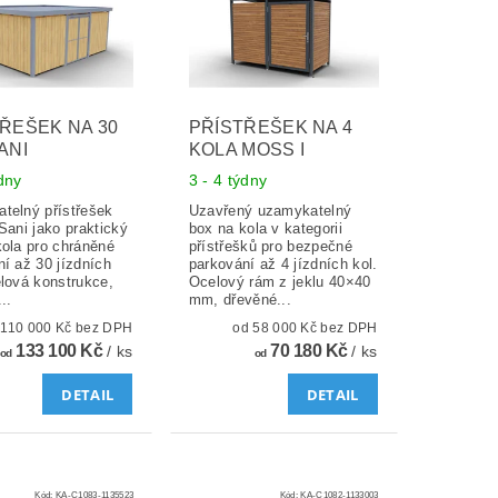
ŘEŠEK NA 30
PŘÍSTŘEŠEK NA 4
ANI
KOLA MOSS I
ýdny
3 - 4 týdny
telný přístřešek
Uzavřený uzamykatelný
Sani jako praktický
box na kola v kategorii
kola pro chráněné
přístřešků pro bezpečné
í až 30 jízdních
parkování až 4 jízdních kol.
elová konstrukce,
Ocelový rám z jeklu 40×40
..
mm, dřevěné...
od 110 000 Kč bez DPH
od 58 000 Kč bez DPH
133 100 Kč
70 180 Kč
/ ks
/ ks
od
od
DETAIL
DETAIL
Kód:
KA-C1083-1135523
Kód:
KA-C1082-1133003