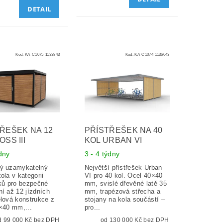
DETAIL
Kód:
KA-C1075-1133843
Kód:
KA-C1074-1136643
ŘEŠEK NA 12
PŘÍSTŘEŠEK NA 40
OSS III
KOL URBAN VI
ýdny
3 - 4 týdny
ý uzamykatelný
Největší přístřešek Urban
ola v kategorii
VI pro 40 kol. Ocel 40×40
šků pro bezpečné
mm, svislé dřevěné latě 35
í až 12 jízdních
mm, trapézová střecha a
elová konstrukce z
stojany na kola součástí –
0×40 mm,...
pro...
od 99 000 Kč bez DPH
od 130 000 Kč bez DPH