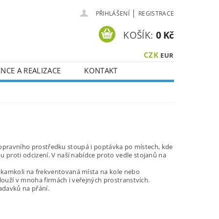
|
PŘIHLÁŠENÍ
REGISTRACE
KOŠÍK:
0 Kč
CZK
EUR
NCE A REALIZACE
KONTAKT
o dopravního prostředku stoupá i poptávka po místech, kde
 proti odcizení. V naší nabídce proto vedle stojanů na
 kamkoli na frekventovaná místa na kole nebo
slouží v mnoha firmách i veřejných prostranstvích.
žadavků na přání.