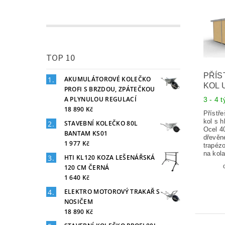
TOP 10
PŘÍS
AKUMULÁTOROVÉ KOLEČKO
KOL 
PROFI S BRZDOU, ZPÁTEČKOU
A PLYNULOU REGULACÍ
3 - 4 
18 890 Kč
Přístř
kol s 
STAVEBNÍ KOLEČKO 80L
Ocel 4
BANTAM KS01
dřevěn
1 977 Kč
trapéz
na kola
HTI KL120 KOZA LEŠENÁŘSKÁ
120 CM ČERNÁ
1 640 Kč
ELEKTRO MOTOROVÝ TRAKAŘ S
NOSIČEM
18 890 Kč