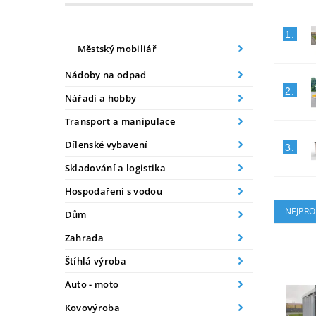
1.
Městský mobiliář
Nádoby na odpad
2.
Nářadí a hobby
Transport a manipulace
Dílenské vybavení
3.
Skladování a logistika
Hospodaření s vodou
NEJPRO
Dům
Zahrada
Štíhlá výroba
Auto - moto
Kovovýroba