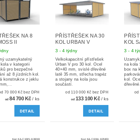
TŘEŠEK NA 8
PŘÍSTŘEŠEK NA 30
PŘÍST
MOSS II
KOL URBAN V
KOL S
týdny
3 - 4 týdny
3 - 4 t
ný uzamykatelný
Velkokapacitní přístřešek
Uzamyka
kola v kategorii
Urban V pro 30 kol. Ocel
na kola 
ešků pro bezpečné
40×40 mm, svislé dřevěné
box na 
ní až 8 jízdních kol.
latě 35 mm, střecha trapéz
parkován
á konstrukce z jeklu
a stojany na kola jsou
kol. Oc
mm,...
součástí.
dřevěné.
od 70 000 Kč bez DPH
od 110 000 Kč bez DPH
84 700 Kč
133 100 Kč
/ ks
/ ks
od
od
DETAIL
DETAIL
Kód:
KA-C1085-1136083
Kód:
KA-C1084-1135803