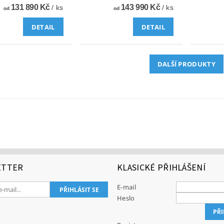
131 890 Kč
143 990 Kč
/ ks
/ ks
od
od
DETAIL
DETAIL
DALŠÍ PRODUKTY
ETTER
KLASICKÉ PŘIHLÁŠENÍ
E-mail
Heslo