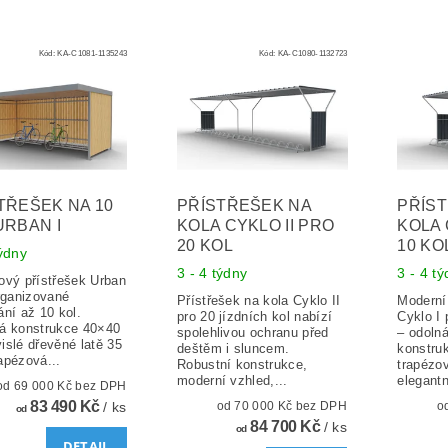
Kód:
KA-C1081-1135243
Kód:
KA-C1080-1132723
TŘEŠEK NA 10
PŘÍSTŘEŠEK NA
PŘÍS
URBAN I
KOLA CYKLO II PRO
KOLA 
20 KOL
10 KO
týdny
3 - 4 týdny
3 - 4 t
ový přístřešek Urban
organizované
Přístřešek na kola Cyklo II
Moderní 
ání až 10 kol.
pro 20 jízdních kol nabízí
Cyklo I 
á konstrukce 40×40
spolehlivou ochranu před
– odoln
islé dřevěné latě 35
deštěm i sluncem.
konstruk
apézová...
Robustní konstrukce,
trapézo
moderní vzhled,...
elegantn
od 69 000 Kč bez DPH
83 490 Kč
/ ks
od 70 000 Kč bez DPH
od
84 700 Kč
/ ks
od
DETAIL