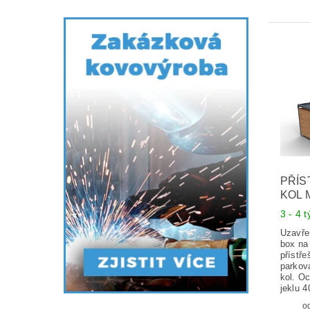
PŘÍS
KOL 
3 - 4 
Uzavře
box na 
přístř
parkov
kol. O
jeklu 