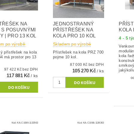
TŘEŠEK NA
JEDNOSTRANNÝ
PŘÍS
 S POSUVNÝMI
PŘÍSTŘEŠEK NA
KOLA 
Y | PRO 13 KOL
KOLA PRO 10 KOL
4 - 5 t
em po výrobě
Skladem po výrobě
Venkovn
modulárn
ý přístřešek na kola
Přístřešek na kola PRZ 700
kola řad
4 má prostor pro 13
pojme 10 kol.
konstru
87 000 Kč bez DPH
smrkový
97 422 Kč bez DPH
jakýkoli
105 270 Kč
/ ks
117 881 Kč
/ ks
Kód:
KA-C1089-1133563
Kód:
KA-C1088-1136363