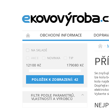
OBCHODNÍ INFORMACE
DOPRAV
BLOG
M
NA SKLADĚ
PŘ
AKCE
NOVINKA
TIP
12100
Kč
179080
Kč
Se zvyšuj
lze kola 
POLOŽEK K ZOBRAZENÍ:
42
kola najde
Dopřejte 
elektroko
Vyberte s
FILTR PODLE PARAMETRŮ,
VLASTNOSTÍ A VÝROBCŮ
NEJP