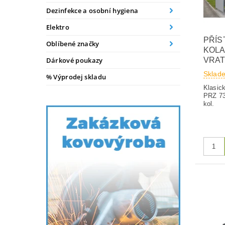
Dezinfekce a osobní hygiena
Elektro
PŘÍS
Oblíbené značky
KOLA
VRAT
Dárkové poukazy
Sklad
% Výprodej skladu
Klasick
PRZ 73
kol.