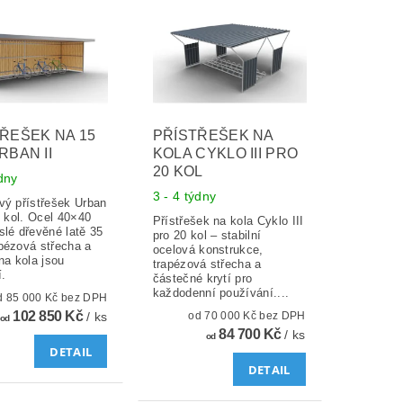
ŘEŠEK NA 15
PŘÍSTŘEŠEK NA
RBAN II
KOLA CYKLO III PRO
20 KOL
ýdny
3 - 4 týdny
vý přístřešek Urban
5 kol. Ocel 40×40
Přístřešek na kola Cyklo III
slé dřevěné latě 35
pro 20 kol – stabilní
pézová střecha a
ocelová konstrukce,
na kola jsou
trapézová střecha a
.
částečné krytí pro
každodenní používání....
od 85 000 Kč bez DPH
102 850 Kč
/ ks
od 70 000 Kč bez DPH
od
84 700 Kč
/ ks
od
DETAIL
DETAIL