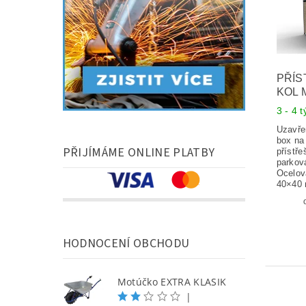
PŘÍS
KOL 
3 - 4 
Uzavře
box na 
PŘIJÍMÁME ONLINE PLATBY
přístř
parková
Ocelov
40×40 
HODNOCENÍ OBCHODU
Motúčko EXTRA KLASIK
|