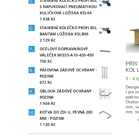
STAVEBNÍ KOLEČKO PROFI 80L
S NAFUKOVACÍ PNEUMATIKOU
KULIČKOVÁ LOŽISKA KSL04
1 938 Kč
STAVEBNÍ KOLEČKO PROFI 80L
BANTAM LOŽISKA KSLB06
2 129 Kč
OCELOVÝ DOPRAVNÍKOVÝ
VÁLEČEK MIS55-A10-420-450
756 Kč
PŘÍS
PÁSOVINA ZÁDOVÉ OCHRANY -
KOL 
POZINK
3 - 4 
672 Kč
Design
OBLOUK ZÁDOVÉ OCHRANY -
I pro 
POZINK
parkov
Ocelov
1 904 Kč
mm, sv
KOTVA DO ZDI U, PEVNÁ 200
mm, tr
MM - POZINK
1 120 Kč