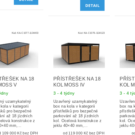
DETAIL
Kód:
KA-C1077-1134403
Kód:
KA-C1076-1134123
TŘEŠEK NA 18
PŘÍSTŘEŠEK NA 18
PŘÍST
MOSS V
KOL MOSS IV
KOL M
týdny
3 - 4 týdny
3 - 4 t
ný uzamykatelný
Uzavřený uzamykatelný
Uzavřen
kola v kategorii
box na kola v kategorii
box na k
ešků pro bezpečné
přístřešků pro bezpečné
přístře
ání až 18 jízdních
parkování až 18 jízdních
parkován
celová konstrukce z
kol. Ocelová konstrukce z
kol. Oc
40×40 mm,...
jeklu 40×40 mm,...
jeklu 4
od 109 000 Kč bez DPH
od 119 000 Kč bez DPH