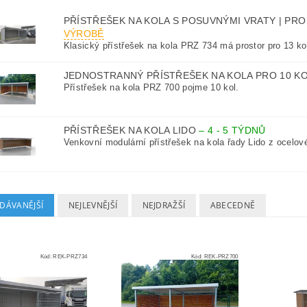
PŘÍSTŘEŠEK NA KOLA S POSUVNÝMI VRATY | PRO
VÝROBĚ
Klasický přístřešek na kola PRZ 734 má prostor pro 13 ko
JEDNOSTRANNÝ PŘÍSTŘEŠEK NA KOLA PRO 10 K
Přístřešek na kola PRZ 700 pojme 10 kol.
PŘÍSTŘEŠEK NA KOLA LIDO
–
4 - 5 TÝDNŮ
Venkovní modulární přístřešek na kola řady Lido z ocelové
DÁVANĚJŠÍ
NEJLEVNĚJŠÍ
NEJDRAŽŠÍ
ABECEDNĚ
Kód:
REK-PRZ734
Kód:
REK-PRZ700