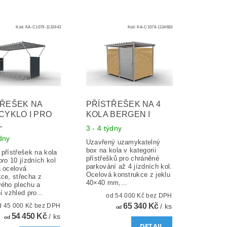
Kód:
KA-C1079-1132443
Kód:
KA-C1078-1134683
TŘEŠEK NA
PŘÍSTŘEŠEK NA 4
CYKLO I PRO
KOLA BERGEN I
L
3 - 4 týdny
ýdny
Uzavřený uzamykatelný
box na kola v kategorii
přístřešek na kola
přístřešků pro chráněné
pro 10 jízdních kol
parkování až 4 jízdních kol.
á ocelová
Ocelová konstrukce z jeklu
ce, střecha z
40×40 mm,...
vého plechu a
í vzhled pro...
od 54 000 Kč bez DPH
65 340 Kč
od 45 000 Kč bez DPH
/ ks
od
54 450 Kč
/ ks
od
DETAIL