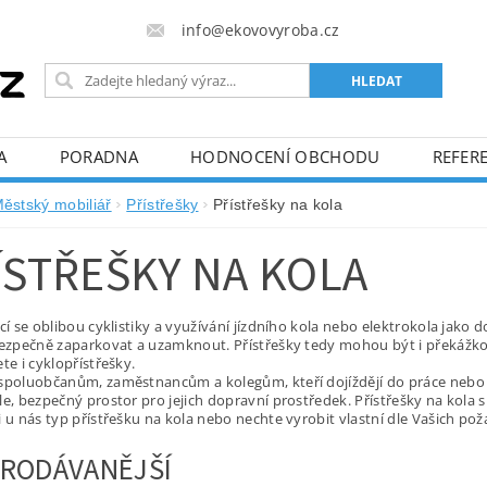
info@ekovovyroba.cz
A
PORADNA
HODNOCENÍ OBCHODU
REFERE
ěstský mobiliář
Přístřešky
Přístřešky na kola
ÍSTŘEŠKY NA KOLA
ící se oblibou cyklistiky a využívání jízdního kola nebo elektrokola jak
bezpečně zaparkovat a uzamknout. Přístřešky tedy mohou být i překážkou
te i cyklopřístřešky.
spoluobčanům, zaměstnancům a kolegům, kteří dojíždějí do práce nebo
le, bezpečný prostor pro jejich dopravní prostředek. Přístřešky na kola 
i u nás typ přístřešku na kola nebo nechte vyrobit vlastní dle Vašich po
RODÁVANĚJŠÍ