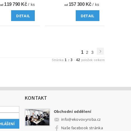
119 790 Kč
157 300 Kč
/ ks
/ ks
od
od
DETAIL
DETAIL
1
2
3
1
3
42
Stránka
z
-
položek celkem
KONTAKT
Obchodní oddělení
info
@
ekovovyroba.cz
Naše facebook stránka