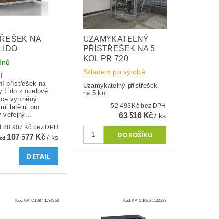
TŘEŠEK NA
UZAMYKATELNÝ
LIDO
PŘÍSTŘEŠEK NA 5
KOL PR 720
ýdnů
Skladem po výrobě
í
í přístřešek na
Uzamykatelný přístřešek
y Lido z ocelové
na 5 kol.
kce vyplněný
52 493 Kč bez DPH
mi latěmi pro
v veřejný...
63 516 Kč
/ ks
od 88 907 Kč bez DPH
107 577 Kč
/ ks
od
DETAIL
Kód:
KA-C1087-1134963
Kód:
KA-C1086-1133283