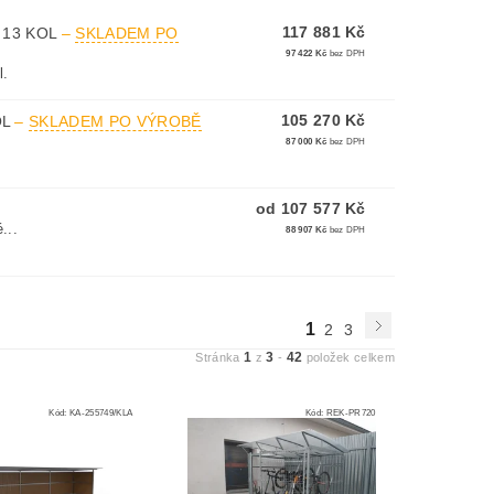
117 881 Kč
 13 KOL
–
SKLADEM PO
97 422 Kč
bez DPH
l.
105 270 Kč
OL
–
SKLADEM PO VÝROBĚ
87 000 Kč
bez DPH
od 107 577 Kč
...
88 907 Kč
bez DPH
1
2
3
1
3
42
Stránka
z
-
položek celkem
Kód:
KA-255749/KLA
Kód:
REK-PR720