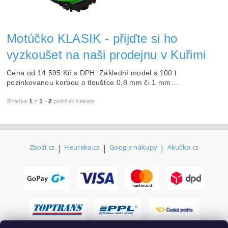
Motúčko KLASIK - přijďte si ho
vyzkoušet na naši prodejnu v Kuřimi
Cena od 14 595 Kč s DPH Základní model s 100 l
pozinkovanou korbou o tloušťce 0,8 mm či 1 mm....
1
1
2
Stránka
z
-
položek celkem
Zboží.cz
|
Heureka.cz
|
Google nákupy
|
Akučko.cz