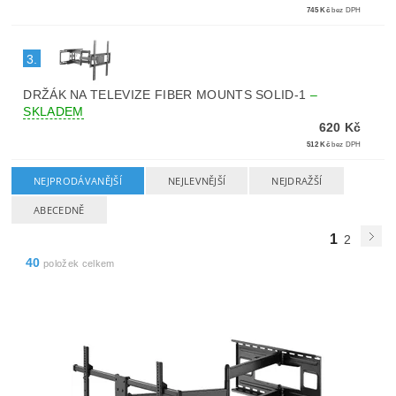
745 Kč
bez DPH
3.
DRŽÁK NA TELEVIZE FIBER MOUNTS SOLID-1
–
SKLADEM
620 Kč
512 Kč
bez DPH
NEJPRODÁVANĚJŠÍ
NEJLEVNĚJŠÍ
NEJDRAŽŠÍ
ABECEDNĚ
1
2
40
položek celkem