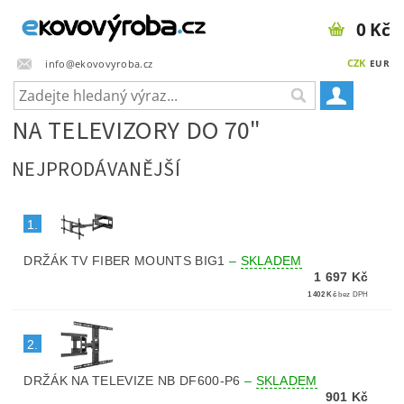
0 Kč
CZK
info@ekovovyroba.cz
EUR
NA TELEVIZORY DO 70"
NEJPRODÁVANĚJŠÍ
1.
DRŽÁK TV FIBER MOUNTS BIG1
–
SKLADEM
1 697 Kč
1 402 Kč
bez DPH
2.
DRŽÁK NA TELEVIZE NB DF600-P6
–
SKLADEM
901 Kč