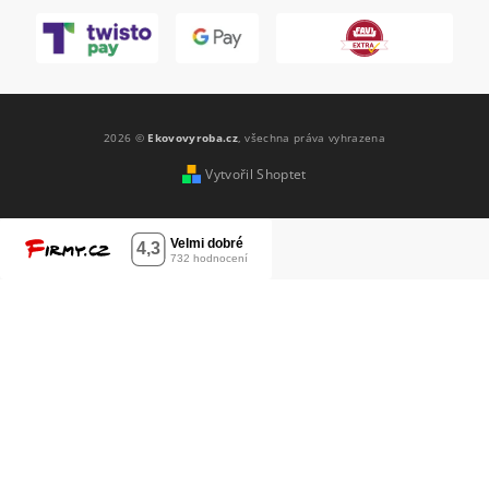
2026 ©
Ekovovyroba.cz
, všechna práva vyhrazena
Vytvořil Shoptet