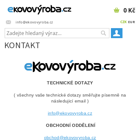
0 Kč
CZK
info@ekovovyroba.cz
EUR
KONTAKT
TECHNICKÉ DOTAZY
( všechny vaše technické dotazy směřujte písemně na
následujicí email )
info@ekovovyroba.cz
OBCHODNÍ ODDĚLENÍ
obchod@ekovovyroba.cz