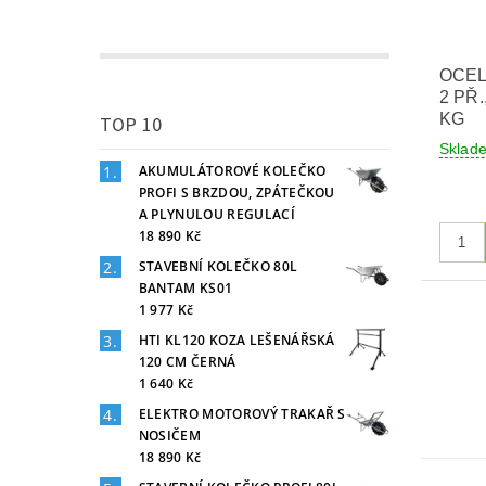
OCE
2 PŘ
KG
TOP 10
Skla
AKUMULÁTOROVÉ KOLEČKO
PROFI S BRZDOU, ZPÁTEČKOU
A PLYNULOU REGULACÍ
18 890 Kč
STAVEBNÍ KOLEČKO 80L
BANTAM KS01
1 977 Kč
HTI KL120 KOZA LEŠENÁŘSKÁ
120 CM ČERNÁ
1 640 Kč
ELEKTRO MOTOROVÝ TRAKAŘ S
NOSIČEM
18 890 Kč