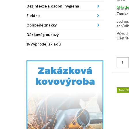
Dezinfekce a osobní hygiena
Skla
Záruka
Elektro
Jednos
Oblíbené značky
schůdk
Původ
Dárkové poukazy
Ušetřít
% Výprodej skladu
Novin