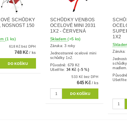
LOVÉ SCHŮDKY
SCHŮDKY VENBOS
SCHŮ
., NOSNOST 150
OCELOVÉ MINI 2031
OCELO
1X2 - ČERVENÁ
SUPER
1X2
dem
(1 ks)
Skladem
(>5 ks)
Sklad
Záruka: 3 roky
618 Kč bez DPH
Záruka: 
748 Kč
/ ks
Jednostranné ocelové mini
schůdky 1x2.
Jednost
schůdky
Původně:
679 Kč
madlem
Ušetříte
:
34 Kč (–5 %)
Původn
533 Kč bez DPH
Ušetříte
645 Kč
/ ks