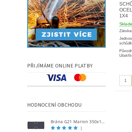
SCH
OCEL
1X4
Skla
Záruka
Jednos
schůdk
Původ
Ušetřít
PŘIJÍMÁME ONLINE PLATBY
HODNOCENÍ OBCHODU
Brána G21 Marion 350x158 cm dvoukřídlá, antracitová
|