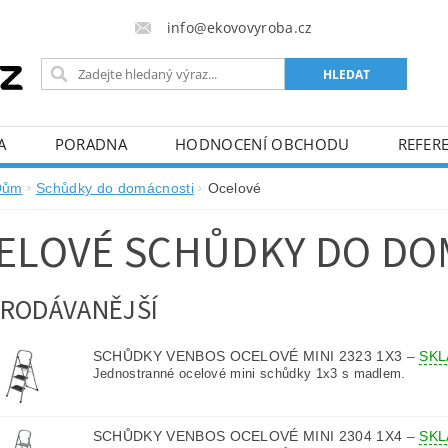
info@ekovovyroba.cz
A
PORADNA
HODNOCENÍ OBCHODU
REFERE
Dům
Schůdky do domácnosti
Ocelové
ELOVÉ SCHŮDKY DO DO
RODÁVANĚJŠÍ
SCHŮDKY VENBOS OCELOVÉ MINI 2323 1X3
–
SK
Jednostranné ocelové mini schůdky 1x3 s madlem.
SCHŮDKY VENBOS OCELOVÉ MINI 2304 1X4
–
SK