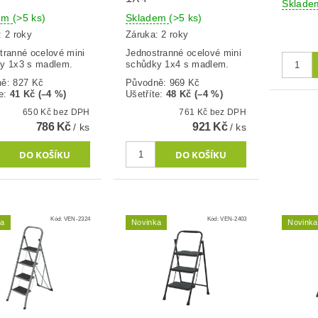
Sklad
dem
(>5 ks)
Skladem
(>5 ks)
: 2 roky
Záruka: 2 roky
tranné ocelové mini
Jednostranné ocelové mini
y 1x3 s madlem.
schůdky 1x4 s madlem.
ně:
827 Kč
Původně:
969 Kč
e
:
41 Kč (–4 %)
Ušetříte
:
48 Kč (–4 %)
650 Kč bez DPH
761 Kč bez DPH
786 Kč
921 Kč
/ ks
/ ks
Kód:
VEN-2324
Kód:
VEN-2403
ka
Novinka
Novinka