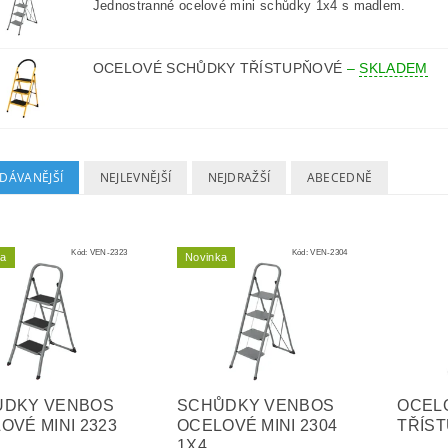
Jednostranné ocelové mini schůdky 1x4 s madlem.
OCELOVÉ SCHŮDKY TŘÍSTUPŇOVÉ
–
SKLADEM
DÁVANĚJŠÍ
NEJLEVNĚJŠÍ
NEJDRAŽŠÍ
ABECEDNĚ
Kód:
VEN-2323
Kód:
VEN-2304
ka
Novinka
ŮDKY VENBOS
SCHŮDKY VENBOS
OCEL
OVÉ MINI 2323
OCELOVÉ MINI 2304
TŘÍS
1X4