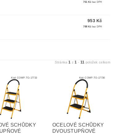
761 Kč
bez DPH
953 Kč
788 Kč
bez DPH
1
1
11
Stránka
z
-
položek celkem
Kód:
COMP-TO-17733
Kód:
COMP-TO-17730
OVÉ SCHŮDKY
OCELOVÉ SCHŮDKY
TUPŇOVÉ
DVOUSTUPŇOVÉ