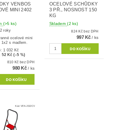
DKY VENBOS
OCELOVÉ SCHŮDKY
VÉ MINI 2402
3 PŘ., NOSNOST 150
KG
em
(>5 ks)
Skladem
(2 ks)
2 roky
824 Kč bez DPH
997 Kč
/ ks
ranné ocelové mini
 1x2 s madlem.
ě:
1 032 Kč
:
52 Kč (–5 %)
810 Kč bez DPH
980 Kč
/ ks
Kód:
VEN-2022CV