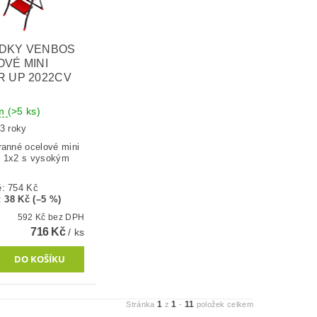
DKY VENBOS
VÉ MINI
 UP 2022CV
em
(>5 ks)
3 roky
ranné ocelové mini
 1x2 s vysokým
.
ě:
754 Kč
:
38 Kč (–5 %)
592 Kč bez DPH
716 Kč
/ ks
1
1
11
Stránka
z
-
položek celkem