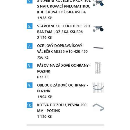
STAVEBNÍ KOLEČKO PROFI 80L
S NAFUKOVACÍ PNEUMATIKOU
KULIČKOVÁ LOŽISKA KSL04
1 938 Kč
STAVEBNÍ KOLEČKO PROFI 80L
BANTAM LOŽISKA KSLB06
2 129 Kč
OCELOVÝ DOPRAVNÍKOVÝ
VÁLEČEK MIS55-A10-420-450
756 Kč
PÁSOVINA ZÁDOVÉ OCHRANY -
POZINK
672 Kč
OBLOUK ZÁDOVÉ OCHRANY -
POZINK
1 904 Kč
KOTVA DO ZDI U, PEVNÁ 200
MM - POZINK
1 120 Kč