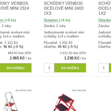
ŮDKY VENBOS
SCHŮDKY VENBOS
SCHŮ
OVÉ MINI 2324
OCELOVÉ MINI 2403
OCELO
1X3
1X2
dem
(>5 ks)
Skladem
(>5 ks)
Sklad
: 2 roky
Záruka: 2 roky
Záruka: 
tranné ocelové mini
Jednostranné ocelové mini
Jednost
y 1x4 s madlem.
schůdky 1x3 s madlem.
schůdky
ně:
1 121 Kč
Původně:
1 301 Kč
Původn
e
:
56 Kč (–5 %)
Ušetříte
:
65 Kč (–5 %)
Ušetříte
880 Kč bez DPH
1 021 Kč bez DPH
1 065 Kč
1 236 Kč
/ ks
/ ks
Kód:
MTCH-2261
Kód:
VEN-2031