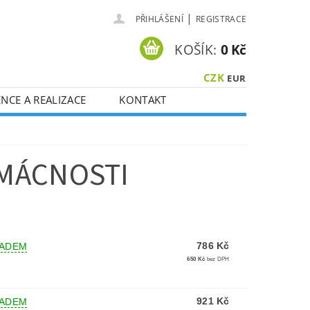
|
PŘIHLÁŠENÍ
REGISTRACE
KOŠÍK:
0 Kč
CZK
EUR
NCE A REALIZACE
KONTAKT
MÁCNOSTI
786 Kč
LADEM
650 Kč
bez DPH
921 Kč
LADEM