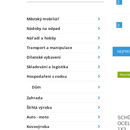
2.
Městský mobiliář
3.
Nádoby na odpad
Nářadí a hobby
Transport a manipulace
NEJPRO
Dílenské vybavení
Skladování a logistika
Novin
Hospodaření s vodou
Dům
Zahrada
Štíhlá výroba
Auto - moto
SCH
OCEL
Kovovýroba
1X3