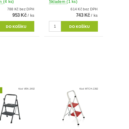
em
(4 ks)
Skladem
(1 ks)
788 Kč bez DPH
614 Kč bez DPH
953 Kč
743 Kč
/ ks
/ ks
Kód:
VEN-2402
Kód:
MTCH-2262