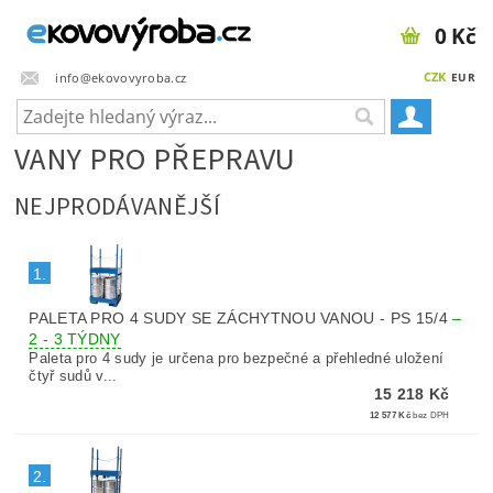
0 Kč
CZK
info@ekovovyroba.cz
EUR
VANY PRO PŘEPRAVU
NEJPRODÁVANĚJŠÍ
1.
PALETA PRO 4 SUDY SE ZÁCHYTNOU VANOU - PS 15/4
–
2 - 3 TÝDNY
Paleta pro 4 sudy je určena pro bezpečné a přehledné uložení
čtyř sudů v...
15 218 Kč
12 577 Kč
bez DPH
2.