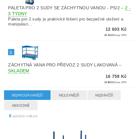
PALETA PRO 2 SUDY SE ZÁCHYTNOU VANOU - PS/2
–
2 -
3 TÝDNY
Paleta pro 2 sudy je praktické řešení pro bezpečné uložení a
manipulaci...
12 603 Kč
10 416 Kč
bez DPH
3.
ZÁCHYTNÁ VANA PRO PŘEVOZ 2 SUDY LAKOVANÁ
–
SKLADEM
16 759 Kč
13 850 Kč
bez DPH
NEJPRODÁVANĚJŠÍ
NEJLEVNĚJŠÍ
NEJDRAŽŠÍ
ABECEDNĚ
6
položek celkem