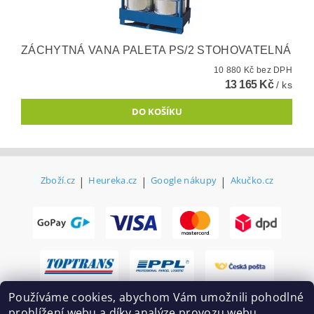
ZÁCHYTNÁ VANA PALETA PS/2 STOHOVATELNÁ
10 880 Kč bez DPH
13 165 Kč
/ ks
Zboží.cz
|
Heureka.cz
|
Google nákupy
|
Akučko.cz
Používáme cookies, abychom Vám umožnili pohodlné
prohlížení webu a díky analýze provozu webu