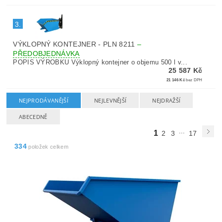
3.
VÝKLOPNÝ KONTEJNER - PLN 8211
–
PŘEDOBJEDNÁVKA
POPIS VÝROBKU Výklopný kontejner o objemu 500 l v...
25 587 Kč
21 146 Kč
bez DPH
NEJPRODÁVANĚJŠÍ
NEJLEVNĚJŠÍ
NEJDRAŽŠÍ
ABECEDNĚ
...
1
2
3
17
334
položek celkem