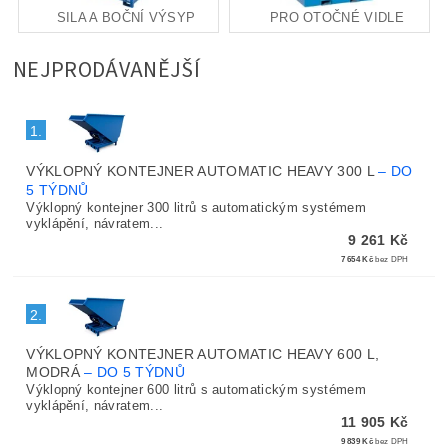
SILA A BOČNÍ VÝSYP
PRO OTOČNÉ VIDLE
NEJPRODÁVANĚJŠÍ
1.
VÝKLOPNÝ KONTEJNER AUTOMATIC HEAVY 300 L
–
DO
5 TÝDNŮ
Výklopný kontejner 300 litrů s automatickým systémem
vyklápění, návratem...
9 261 Kč
7 654 Kč
bez DPH
2.
VÝKLOPNÝ KONTEJNER AUTOMATIC HEAVY 600 L,
MODRÁ
–
DO 5 TÝDNŮ
Výklopný kontejner 600 litrů s automatickým systémem
vyklápění, návratem...
11 905 Kč
9 839 Kč
bez DPH