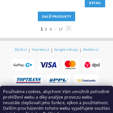
DETAIL
DALŠÍ PRODUKTY
...
1
2
3
17
Zboží.cz
|
Heureka.cz
|
Google nákupy
|
Akučko.cz
Používáme cookies, abychom Vám umožnili pohodlné
prohlížení webu a díky analýze provozu webu
neustále zlepšovali jeho funkce, výkon a použitelnost.
Dalším procházením tohoto webu vyjadřujete souhlas