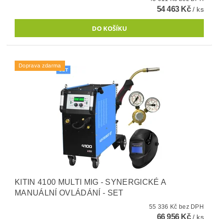
54 463 Kč
/ ks
Doprava zdarma
KITIN 4100 MULTI MIG - SYNERGICKÉ A
MANUÁLNÍ OVLÁDÁNÍ - SET
55 336 Kč bez DPH
66 956 Kč
/ ks