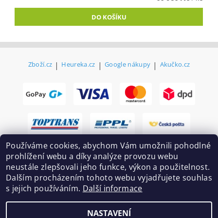
Zboží.cz
|
Heureka.cz
|
Google nákupy
|
Akučko.cz
Používáme cookies, abychom Vám umožnili pohodlné
prohlížení webu a díky analýze provozu webu
neustále zlepšovali jeho funkce, výkon a použitelnost.
Dalším procházením tohoto webu vyjadřujete souhlas
s jejich používáním.
Další informace
2026 ©
Ekovovyroba.cz
, všechna práva vyhrazena
NASTAVENÍ
Vytvořil Shoptet