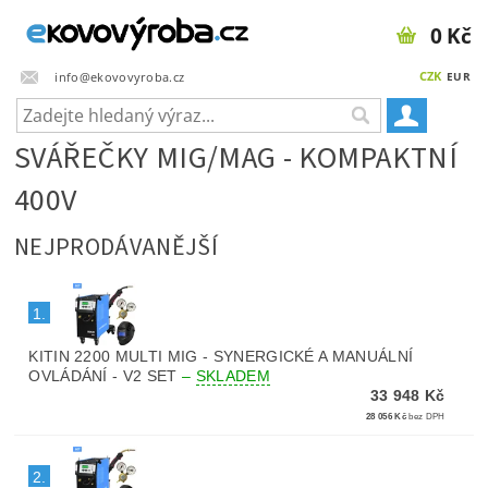
0 Kč
CZK
info@ekovovyroba.cz
EUR
SVÁŘEČKY MIG/MAG - KOMPAKTNÍ
400V
NEJPRODÁVANĚJŠÍ
1.
KITIN 2200 MULTI MIG - SYNERGICKÉ A MANUÁLNÍ
OVLÁDÁNÍ - V2 SET
–
SKLADEM
33 948 Kč
28 056 Kč
bez DPH
2.