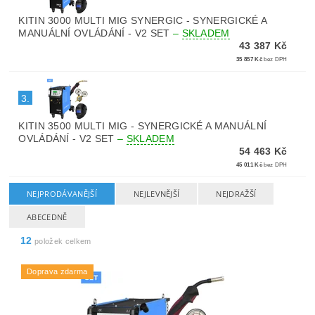
KITIN 3000 MULTI MIG SYNERGIC - SYNERGICKÉ A
MANUÁLNÍ OVLÁDÁNÍ - V2 SET
–
SKLADEM
43 387 Kč
35 857 Kč
bez DPH
3.
KITIN 3500 MULTI MIG - SYNERGICKÉ A MANUÁLNÍ
OVLÁDÁNÍ - V2 SET
–
SKLADEM
54 463 Kč
45 011 Kč
bez DPH
NEJPRODÁVANĚJŠÍ
NEJLEVNĚJŠÍ
NEJDRAŽŠÍ
ABECEDNĚ
12
položek celkem
Doprava zdarma