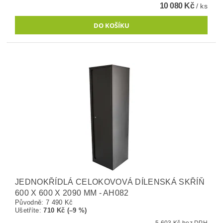
10 080 Kč
/ ks
JEDNOKŘÍDLÁ CELOKOVOVÁ DÍLENSKÁ SKŘÍŇ
600 X 600 X 2090 MM - AH082
Původně:
7 490 Kč
Ušetříte
:
710 Kč (–9 %)
5 603 Kč bez DPH