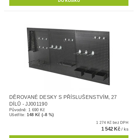
DĚROVANÉ DESKY S PŘÍSLUŠENSTVÍM, 27
DÍLŮ - JJ001190
Původně:
1 690 Kč
Ušetříte
:
148 Kč (–8 %)
1 274 Kč bez DPH
1 542 Kč
/ ks