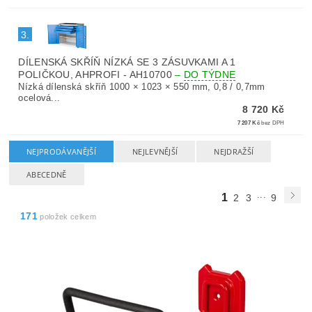
3.
DÍLENSKÁ SKŘÍŇ NÍZKÁ SE 3 ZÁSUVKAMI A 1
POLIČKOU, AHPROFI - AH10700
–
DO TÝDNE
Nízká dílenská skříň 1000 × 1023 × 550 mm, 0,8 / 0,7mm
ocelová...
8 720 Kč
7 207 Kč
bez DPH
NEJPRODÁVANĚJŠÍ
NEJLEVNĚJŠÍ
NEJDRAŽŠÍ
ABECEDNĚ
...
1
2
3
9
171
položek celkem