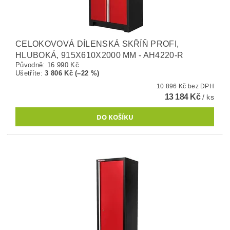
CELOKOVOVÁ DÍLENSKÁ SKŘÍŇ PROFI,
HLUBOKÁ, 915X610X2000 MM - AH4220-R
Původně:
16 990 Kč
Ušetříte
:
3 806 Kč (–22 %)
10 896 Kč bez DPH
13 184 Kč
/ ks