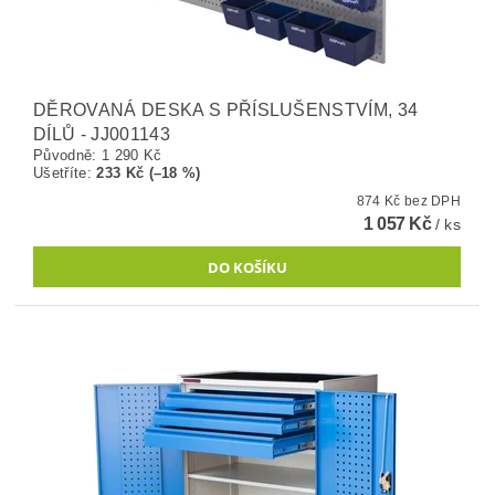
DĚROVANÁ DESKA S PŘÍSLUŠENSTVÍM, 34
DÍLŮ - JJ001143
Původně:
1 290 Kč
Ušetříte
:
233 Kč (–18 %)
874 Kč bez DPH
1 057 Kč
/ ks