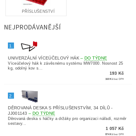
PŘÍSLUŠENSTVÍ
NEJPRODÁVANĚJŠÍ
1.
UNIVERZÁLNÍ VÍCEÚČELOVÝ HÁK
–
DO TÝDNE
Víceúčelový hák k závěsnému systému MW7000. Nosnost 25
kg, odolný kov s...
193 Kč
160 Kč
bez DPH
2.
DĚROVANÁ DESKA S PŘÍSLUŠENSTVÍM, 34 DÍLŮ -
JJ001143
–
DO TÝDNE
Děrovaná deska s háčky a držáky pro organizaci nářadí, rozměr
sestavy...
1 057 Kč
874 Kč
bez DPH