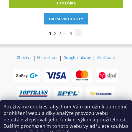
DALŠÍ PRODUKTY
...
1
2
3
9
Zboží.cz
|
Heureka.cz
|
Google nákupy
|
Akučko.cz
Používáme cookies, abychom Vám umožnili pohodlné
prohlížení webu a díky analýze provozu webu
neustále zlepšovali jeho funkce, výkon a použitelnost.
Dalším procházením tohoto webu vyjadřujete souhlas