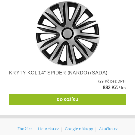
KRYTY KOL 14" SPIDER (NARDO) (SADA)
729 Kč bez DPH
882 Kč
/ ks
Zboží.cz
|
Heureka.cz
|
Google nákupy
|
Akučko.cz