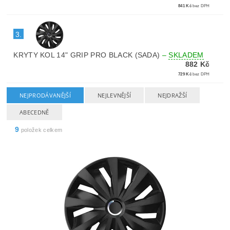
841 Kč
bez DPH
3.
KRYTY KOL 14" GRIP PRO BLACK (SADA)
–
SKLADEM
882 Kč
729 Kč
bez DPH
NEJPRODÁVANĚJŠÍ
NEJLEVNĚJŠÍ
NEJDRAŽŠÍ
ABECEDNĚ
9
položek celkem