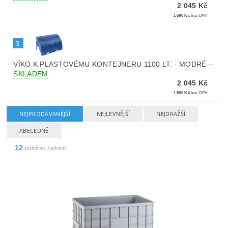
2 045 Kč
1 690 Kč
bez DPH
3.
VÍKO K PLASTOVÉMU KONTEJNERU 1100 LT. - MODRÉ
–
SKLADEM
2 045 Kč
1 690 Kč
bez DPH
NEJPRODÁVANĚJŠÍ
NEJLEVNĚJŠÍ
NEJDRAŽŠÍ
ABECEDNĚ
12
položek celkem