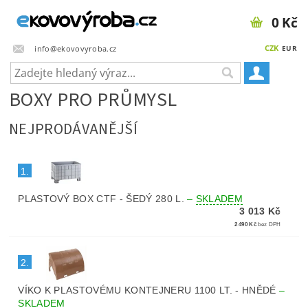
0 Kč
CZK
info@ekovovyroba.cz
EUR
BOXY PRO PRŮMYSL
NEJPRODÁVANĚJŠÍ
1.
PLASTOVÝ BOX CTF - ŠEDÝ 280 L.
–
SKLADEM
3 013 Kč
2 490 Kč
bez DPH
2.
VÍKO K PLASTOVÉMU KONTEJNERU 1100 LT. - HNĚDÉ
–
SKLADEM