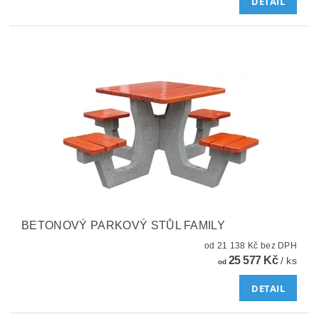
DETAIL
BETONOVÝ PARKOVÝ STŮL FAMILY
od 21 138 Kč bez DPH
25 577 Kč
/ ks
od
DETAIL