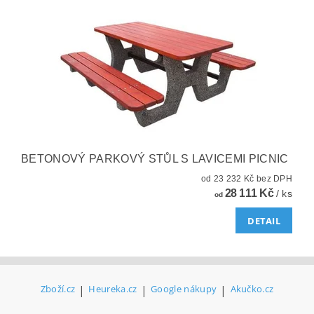
BETONOVÝ PARKOVÝ STŮL S LAVICEMI PICNIC
od 23 232 Kč bez DPH
28 111 Kč
/ ks
od
DETAIL
Zboží.cz
|
Heureka.cz
|
Google nákupy
|
Akučko.cz