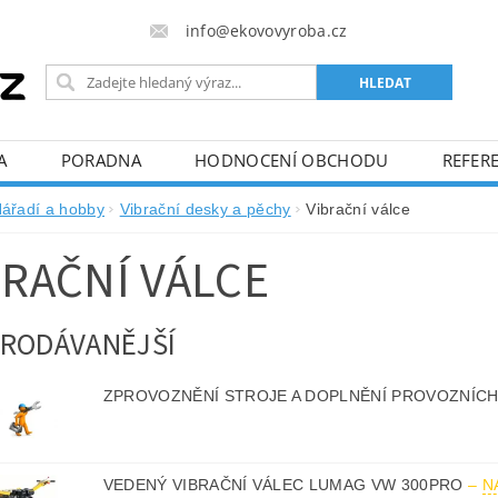
info@ekovovyroba.cz
A
PORADNA
HODNOCENÍ OBCHODU
REFERE
ářadí a hobby
Vibrační desky a pěchy
Vibrační válce
BRAČNÍ VÁLCE
RODÁVANĚJŠÍ
ZPROVOZNĚNÍ STROJE A DOPLNĚNÍ PROVOZNÍCH
VEDENÝ VIBRAČNÍ VÁLEC LUMAG VW 300PRO
–
N