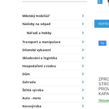
2.
Městský mobiliář
Nádoby na odpad
NEJPRO
Nářadí a hobby
Transport a manipulace
Tip
Dílenské vybavení
Skladování a logistika
Hospodaření s vodou
Dům
ZPR
Zahrada
STRO
PRO
Štíhlá výroba
KAPA
Auto - moto
Sklad
Kovovýroba