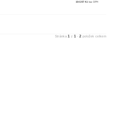
104 207 Kč
bez DPH
1
1
2
Stránka
z
-
položek celkem