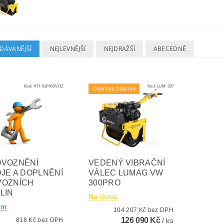
DÁVANĚJŠÍ
NEJLEVNĚJŠÍ
NEJDRAŽŠÍ
ABECEDNĚ
Kód:
HTI-01PROVOZ
Kód:
LUM-337
Doprava zdarma
OVOZNĚNÍ
VEDENÝ VIBRAČNÍ
JE A DOPLNĚNÍ
VÁLEC LUMAG VW
VOZNÍCH
300PRO
LIN
Na dotaz
em
104 207 Kč bez DPH
126 090 Kč
818 Kč bez DPH
/ ks