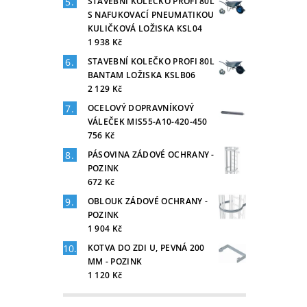
STAVEBNÍ KOLEČKO PROFI 80L
S NAFUKOVACÍ PNEUMATIKOU
KULIČKOVÁ LOŽISKA KSL04
1 938 Kč
STAVEBNÍ KOLEČKO PROFI 80L
BANTAM LOŽISKA KSLB06
2 129 Kč
OCELOVÝ DOPRAVNÍKOVÝ
VÁLEČEK MIS55-A10-420-450
756 Kč
PÁSOVINA ZÁDOVÉ OCHRANY -
POZINK
672 Kč
OBLOUK ZÁDOVÉ OCHRANY -
POZINK
1 904 Kč
KOTVA DO ZDI U, PEVNÁ 200
MM - POZINK
1 120 Kč