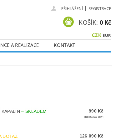
|
PŘIHLÁŠENÍ
REGISTRACE
KOŠÍK:
0 Kč
CZK
EUR
NCE A REALIZACE
KONTAKT
990 Kč
 KAPALIN
–
SKLADEM
818 Kč
bez DPH
126 090 Kč
A DOTAZ