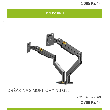
1 095 Kč
/ ks
DRŽÁK NA 2 MONITORY NB G32
2 236 Kč bez DPH
2 706 Kč
/ ks