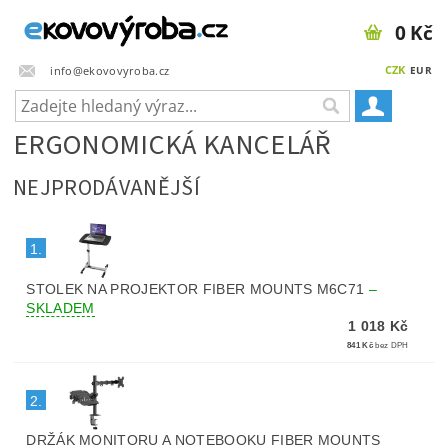
0 Kč
CZK
info@ekovovyroba.cz
EUR
ERGONOMICKÁ KANCELÁŘ
NEJPRODÁVANĚJŠÍ
1.
STOLEK NA PROJEKTOR FIBER MOUNTS M6C71
–
SKLADEM
1 018 Kč
841 Kč
bez DPH
2.
DRŽÁK MONITORU A NOTEBOOKU FIBER MOUNTS