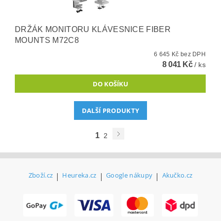
DRŽÁK MONITORU KLÁVESNICE FIBER
MOUNTS M72C8
6 645 Kč bez DPH
8 041 Kč
/ ks
DALŠÍ PRODUKTY
1
2
Zboží.cz
|
Heureka.cz
|
Google nákupy
|
Akučko.cz