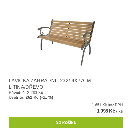
LAVIČKA ZAHRADNÍ 123X54X77CM
LITINA/DŘEVO
Původně:
2 260 Kč
Ušetříte
:
262 Kč (–11 %)
1 651 Kč bez DPH
1 998 Kč
/ ks