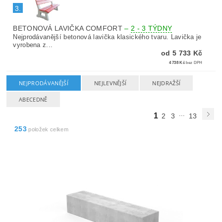
3.
BETONOVÁ LAVIČKA COMFORT
–
2 - 3 TÝDNY
Nejprodávanější betonová lavička klasického tvaru. Lavička je
vyrobena z...
od 5 733 Kč
4 738 Kč
bez DPH
NEJPRODÁVANĚJŠÍ
NEJLEVNĚJŠÍ
NEJDRAŽŠÍ
ABECEDNĚ
...
1
2
3
13
253
položek celkem