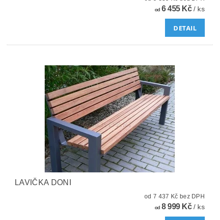
6 455 Kč
/ ks
od
DETAIL
LAVIČKA DONI
od 7 437 Kč bez DPH
8 999 Kč
/ ks
od