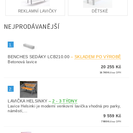
REKLAMNÍ LAVIČKY
DĚTSKÉ
NEJPRODÁVANĚJŠÍ
1.
BENCHES SEDÁKY LCB210.00
–
SKLADEM PO VÝROBĚ
Betonová lavice
20 255 Kč
16 740 Kč
bez DPH
2.
LAVIČKA HELSINKY
–
2 - 3 TÝDNY
Lavice Helsinki je moderní venkovní lavička vhodná pro parky,
náměstí,...
9 559 Kč
7 900 Kč
bez DPH