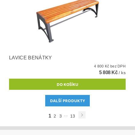
LAVICE BENÁTKY
4 800 Kč bez DPH
5 808 Kč
/ ks
DALŠÍ PRODUKTY
...
1
2
3
13