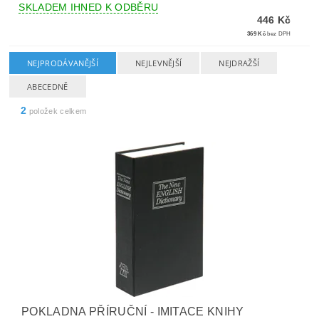
SKLADEM IHNED K ODBĚRU
446 Kč
369 Kč
bez DPH
NEJPRODÁVANĚJŠÍ
NEJLEVNĚJŠÍ
NEJDRAŽŠÍ
ABECEDNĚ
2
položek celkem
POKLADNA PŘÍRUČNÍ - IMITACE KNIHY