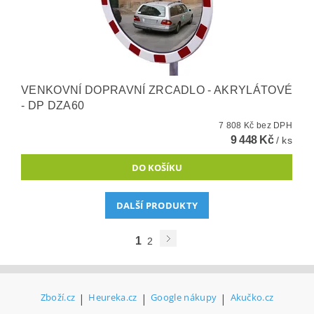
VENKOVNÍ DOPRAVNÍ ZRCADLO - AKRYLÁTOVÉ
- DP DZA60
7 808 Kč bez DPH
9 448 Kč
/ ks
DALŠÍ PRODUKTY
1
2
Zboží.cz
|
Heureka.cz
|
Google nákupy
|
Akučko.cz