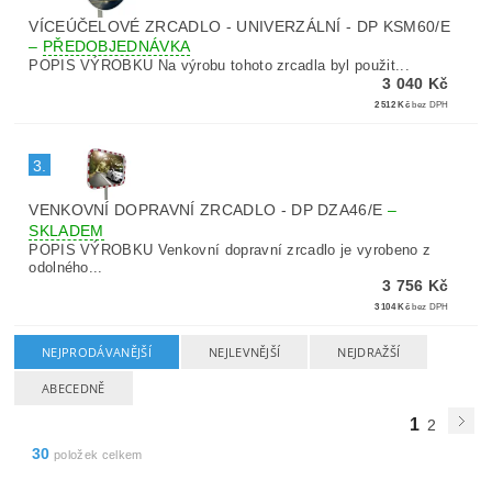
VÍCEÚČELOVÉ ZRCADLO - UNIVERZÁLNÍ - DP KSM60/E
–
PŘEDOBJEDNÁVKA
POPIS VÝROBKU Na výrobu tohoto zrcadla byl použit...
3 040 Kč
2 512 Kč
bez DPH
3.
VENKOVNÍ DOPRAVNÍ ZRCADLO - DP DZA46/E
–
SKLADEM
POPIS VÝROBKU Venkovní dopravní zrcadlo je vyrobeno z
odolného...
3 756 Kč
3 104 Kč
bez DPH
NEJPRODÁVANĚJŠÍ
NEJLEVNĚJŠÍ
NEJDRAŽŠÍ
ABECEDNĚ
1
2
30
položek celkem