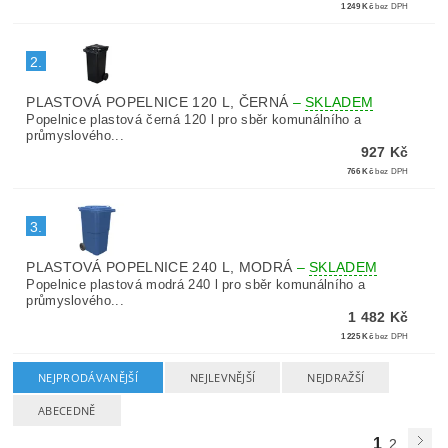
1 249 Kč
bez DPH
2.
PLASTOVÁ POPELNICE 120 L, ČERNÁ
–
SKLADEM
Popelnice plastová černá 120 l pro sběr komunálního a
průmyslového...
927 Kč
766 Kč
bez DPH
3.
PLASTOVÁ POPELNICE 240 L, MODRÁ
–
SKLADEM
Popelnice plastová modrá 240 l pro sběr komunálního a
průmyslového...
1 482 Kč
1 225 Kč
bez DPH
NEJPRODÁVANĚJŠÍ
NEJLEVNĚJŠÍ
NEJDRAŽŠÍ
ABECEDNĚ
1
2