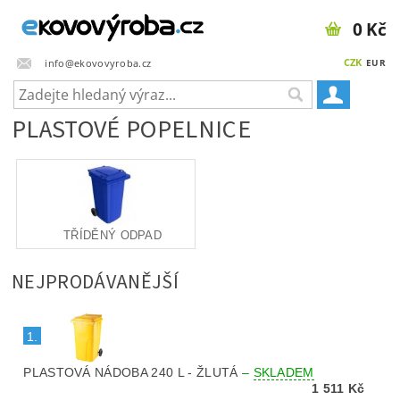
0 Kč
CZK
info@ekovovyroba.cz
EUR
PLASTOVÉ POPELNICE
TŘÍDĚNÝ ODPAD
NEJPRODÁVANĚJŠÍ
1.
PLASTOVÁ NÁDOBA 240 L - ŽLUTÁ
–
SKLADEM
1 511 Kč