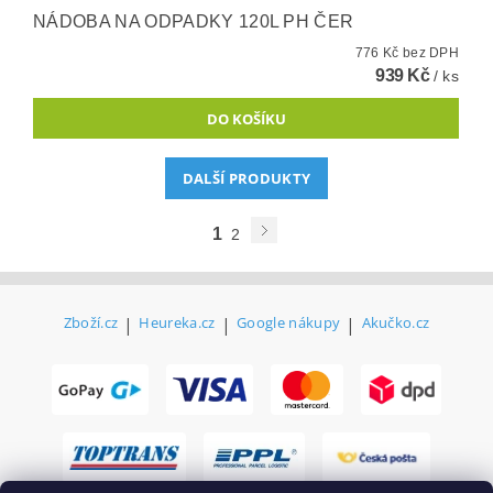
NÁDOBA NA ODPADKY 120L PH ČER
776 Kč bez DPH
939 Kč
/ ks
DALŠÍ PRODUKTY
1
2
Zboží.cz
|
Heureka.cz
|
Google nákupy
|
Akučko.cz