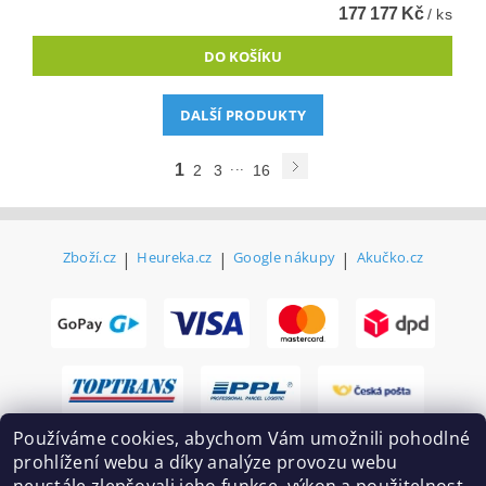
177 177 Kč
/ ks
DALŠÍ PRODUKTY
...
1
2
3
16
Zboží.cz
|
Heureka.cz
|
Google nákupy
|
Akučko.cz
Používáme cookies, abychom Vám umožnili pohodlné
prohlížení webu a díky analýze provozu webu