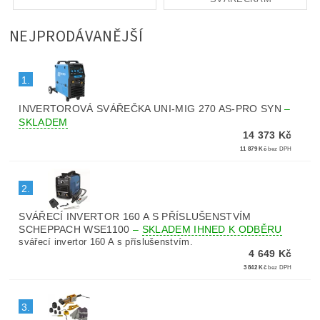
NEJPRODÁVANĚJŠÍ
1.
INVERTOROVÁ SVÁŘEČKA UNI-MIG 270 AS-PRO SYN
–
SKLADEM
14 373 Kč
11 879 Kč
bez DPH
2.
SVÁŘECÍ INVERTOR 160 A S PŘÍSLUŠENSTVÍM
SCHEPPACH WSE1100
–
SKLADEM IHNED K ODBĚRU
svářecí invertor 160 A s příslušenstvím.
4 649 Kč
3 842 Kč
bez DPH
3.