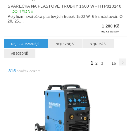
SVÁŘEČKA NA PLASTOVÉ TRUBKY 1500 W - HTP810140
–
DO TÝDNE
Polyfúzní svářečka plastových trubek 1500 W. 6 ks nástavců: Ø
20, 25,...
1 200 Kč
992 Kč
bez DPH
NEJPRODÁVANĚJŠÍ
NEJLEVNĚJŠÍ
NEJDRAŽŠÍ
ABECEDNĚ
...
1
2
3
16
315
položek celkem