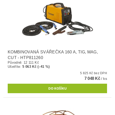
KOMBINOVANÁ SVÁŘEČKA 160 A, TIG, MAG,
CUT - HTP811260
Původně:
12 111 Kč
Ušetříte
:
5 063 Kč (–41 %)
5 825 Kč bez DPH
7 048 Kč
/ ks