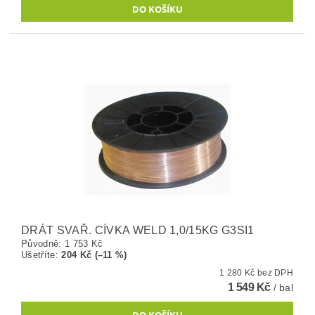
DRÁT SVAŘ. CÍVKA WELD 1,0/15KG G3SI1
Původně:
1 753 Kč
Ušetříte
:
204 Kč (–11 %)
1 280 Kč bez DPH
1 549 Kč
/ bal