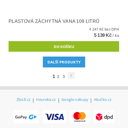
PLASTOVÁ ZÁCHYTNÁ VANA 109 LITRŮ
4 247 Kč bez DPH
5 139 Kč
/ ks
DALŠÍ PRODUKTY
1
2
3
Zboží.cz
|
Heureka.cz
|
Google nákupy
|
Akučko.cz