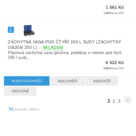
1 561 Kč
1 290 Kč
bez DPH
3.
ZÁCHYTNÁ VANA POD ČTYŘI 200 L SUDY (ZÁCHYTNÝ
OBJEM 250 L)
–
SKLADEM
Plastová záchytná vana (plošina, podlaha) s roštem pod čtyři
200 l sudy...
6 522 Kč
5 390 Kč
bez DPH
NEJPRODÁVANĚJŠÍ
NEJLEVNĚJŠÍ
NEJDRAŽŠÍ
ABECEDNĚ
1
2
3
51
položek celkem