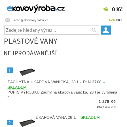
0 Kč
CZK
info@ekovovyroba.cz
EUR
PLASTOVÉ VANY
NEJPRODÁVANĚJŠÍ
1.
ZÁCHYTNÁ ÚKAPOVÁ VANIČKA, 28 L - PLN 3766
–
SKLADEM
POPIS VÝROBKU Záchytná úkapová vanička, 28 l je vyrobena
z...
1 279 Kč
1 057 Kč
bez DPH
ÚKAPOVÁ VANA 28 L
–
SKLADEM
2.