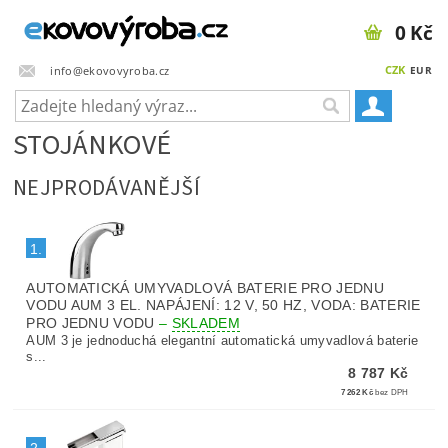
0 Kč
CZK
info@ekovovyroba.cz
EUR
STOJÁNKOVÉ
NEJPRODÁVANĚJŠÍ
1.
AUTOMATICKÁ UMYVADLOVÁ BATERIE PRO JEDNU
VODU AUM 3 EL. NAPÁJENÍ: 12 V, 50 HZ, VODA: BATERIE
PRO JEDNU VODU
–
SKLADEM
AUM 3 je jednoduchá elegantní automatická umyvadlová baterie
s...
8 787 Kč
7 262 Kč
bez DPH