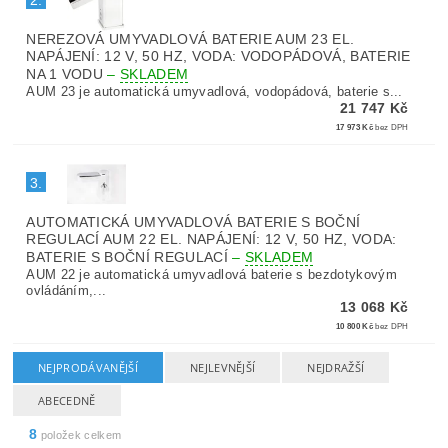
2.
NEREZOVÁ UMYVADLOVÁ BATERIE AUM 23 EL.
NAPÁJENÍ: 12 V, 50 HZ, VODA: VODOPÁDOVÁ, BATERIE
NA 1 VODU
–
SKLADEM
AUM 23 je automatická umyvadlová, vodopádová, baterie s...
21 747 Kč
17 973 Kč
bez DPH
3.
AUTOMATICKÁ UMYVADLOVÁ BATERIE S BOČNÍ
REGULACÍ AUM 22 EL. NAPÁJENÍ: 12 V, 50 HZ, VODA:
BATERIE S BOČNÍ REGULACÍ
–
SKLADEM
AUM 22 je automatická umyvadlová baterie s bezdotykovým
ovládáním,...
13 068 Kč
10 800 Kč
bez DPH
NEJPRODÁVANĚJŠÍ
NEJLEVNĚJŠÍ
NEJDRAŽŠÍ
ABECEDNĚ
8
položek celkem