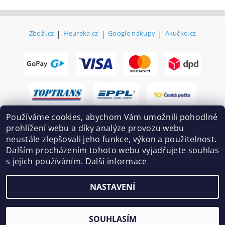
Zboží.cz
|
Heureka.cz
|
Google nákupy
|
Akučko.cz
Používáme cookies, abychom Vám umožnili pohodlné
prohlížení webu a díky analýze provozu webu
neustále zlepšovali jeho funkce, výkon a použitelnost.
Dalším procházením tohoto webu vyjadřujete souhlas
s jejich používáním.
Další informace
2026 ©
Ekovovyroba.cz
, všechna práva vyhrazena
NASTAVENÍ
Vytvořil Shoptet
SOUHLASÍM