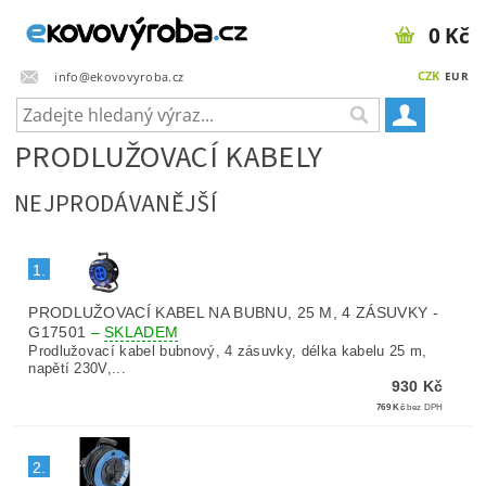
0 Kč
CZK
info@ekovovyroba.cz
EUR
PRODLUŽOVACÍ KABELY
NEJPRODÁVANĚJŠÍ
1.
PRODLUŽOVACÍ KABEL NA BUBNU, 25 M, 4 ZÁSUVKY -
G17501
–
SKLADEM
Prodlužovací kabel bubnový, 4 zásuvky, délka kabelu 25 m,
napětí 230V,...
930 Kč
769 Kč
bez DPH
2.