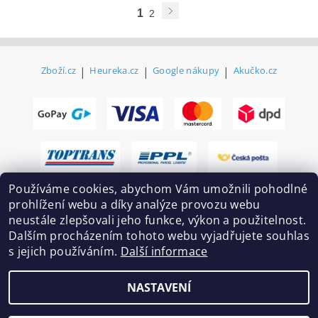
1
2
Zboží.cz
|
Heureka.cz
|
Google nákupy
|
Akučko.cz
Používáme cookies, abychom Vám umožnili pohodlné
prohlížení webu a díky analýze provozu webu
neustále zlepšovali jeho funkce, výkon a použitelnost.
Dalším procházením tohoto webu vyjadřujete souhlas
s jejich používáním.
Další informace
2026 ©
Ekovovyroba.cz
, všechna práva vyhrazena
NASTAVENÍ
Vytvořil Shoptet