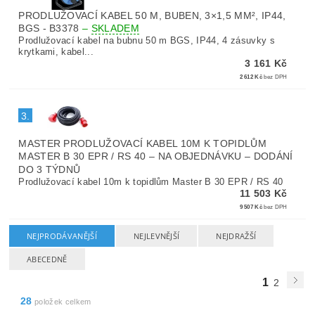
PRODLUŽOVACÍ KABEL 50 M, BUBEN, 3×1,5 MM², IP44,
BGS - B3378
–
SKLADEM
Prodlužovací kabel na bubnu 50 m BGS, IP44, 4 zásuvky s
krytkami, kabel...
3 161 Kč
2 612 Kč
bez DPH
3.
MASTER PRODLUŽOVACÍ KABEL 10M K TOPIDLŮM
MASTER B 30 EPR / RS 40
–
NA OBJEDNÁVKU – DODÁNÍ
DO 3 TÝDNŮ
Prodlužovací kabel 10m k topidlům Master B 30 EPR / RS 40
11 503 Kč
9 507 Kč
bez DPH
NEJPRODÁVANĚJŠÍ
NEJLEVNĚJŠÍ
NEJDRAŽŠÍ
ABECEDNĚ
1
2
28
položek celkem