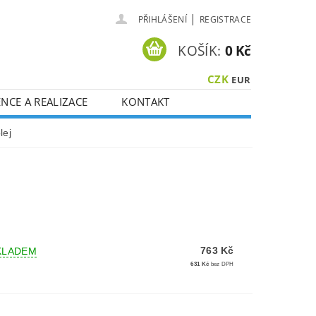
|
PŘIHLÁŠENÍ
REGISTRACE
KOŠÍK:
0 Kč
CZK
EUR
NCE A REALIZACE
KONTAKT
lej
763 Kč
KLADEM
631 Kč
bez DPH