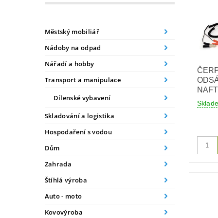
Městský mobiliář
Nádoby na odpad
Nářadí a hobby
ČERP
Transport a manipulace
ODSÁ
NAFT
Dílenské vybavení
Skla
Skladování a logistika
Hospodaření s vodou
Dům
Zahrada
Štíhlá výroba
Auto - moto
Kovovýroba