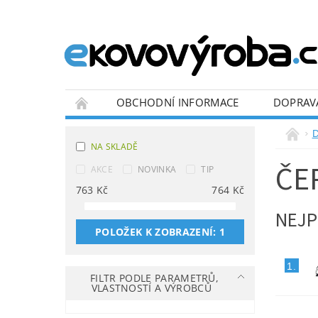
OBCHODNÍ INFORMACE
DOPRAV
BLOG
D
NA SKLADĚ
ČE
AKCE
NOVINKA
TIP
763
Kč
764
Kč
NEJP
POLOŽEK K ZOBRAZENÍ:
1
1.
FILTR PODLE PARAMETRŮ,
VLASTNOSTÍ A VÝROBCŮ