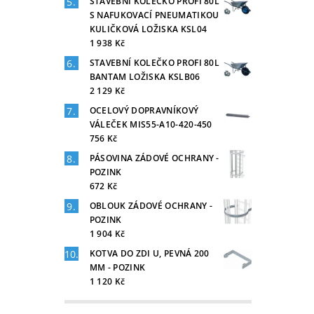
STAVEBNÍ KOLEČKO PROFI 80L
S NAFUKOVACÍ PNEUMATIKOU
KULIČKOVÁ LOŽISKA KSL04
1 938 Kč
STAVEBNÍ KOLEČKO PROFI 80L
BANTAM LOŽISKA KSLB06
2 129 Kč
OCELOVÝ DOPRAVNÍKOVÝ
VÁLEČEK MIS55-A10-420-450
756 Kč
PÁSOVINA ZÁDOVÉ OCHRANY -
POZINK
672 Kč
OBLOUK ZÁDOVÉ OCHRANY -
POZINK
1 904 Kč
KOTVA DO ZDI U, PEVNÁ 200
MM - POZINK
1 120 Kč