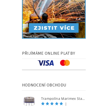
PŘIJÍMÁME ONLINE PLATBY
HODNOCENÍ OBCHODU
Trampolína Marimex Standard 457 cm + vnitřní ochranná síť + žebřík ZDARMA
|