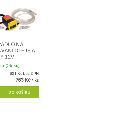
ADLO NA
VÁNÍ OLEJE A
Y 12V
dem
(>5 ks)
631 Kč bez DPH
763 Kč
/ ks