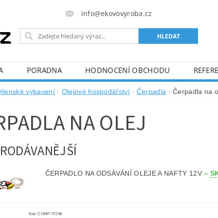
info@ekovovyroba.cz
A
PORADNA
HODNOCENÍ OBCHODU
REFERE
ílenské vybavení
Olejové hospodářství
Čerpadla
Čerpadla na o
RPADLA NA OLEJ
RODÁVANĚJŠÍ
ČERPADLO NA ODSÁVÁNÍ OLEJE A NAFTY 12V
–
S
Kód:
COMP-07248