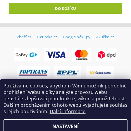
Zboží.cz
|
Heureka.cz
|
Google nákupy
|
Akučko.cz
Používáme cookies, abychom Vám umožnili pohodlné
prohlížení webu a díky analýze provozu webu
neustále zlepšovali jeho funkce, výkon a použitelnost.
Dalším procházením tohoto webu vyjadřujete souhlas
s jejich používáním.
Další informace
2026 ©
Ekovovyroba.cz
, všechna práva vyhrazena
NASTAVENÍ
Vytvořil Shoptet