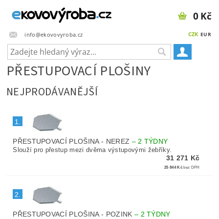
0 Kč
CZK
info@ekovovyroba.cz
EUR
PŘESTUPOVACÍ PLOŠINY
NEJPRODÁVANĚJŠÍ
1.
PŘESTUPOVACÍ PLOŠINA - NEREZ
–
2 TÝDNY
Slouží pro přestup mezi dvěma výstupovými žebříky.
31 271 Kč
25 844 Kč
bez DPH
2.
PŘESTUPOVACÍ PLOŠINA - POZINK
–
2 TÝDNY