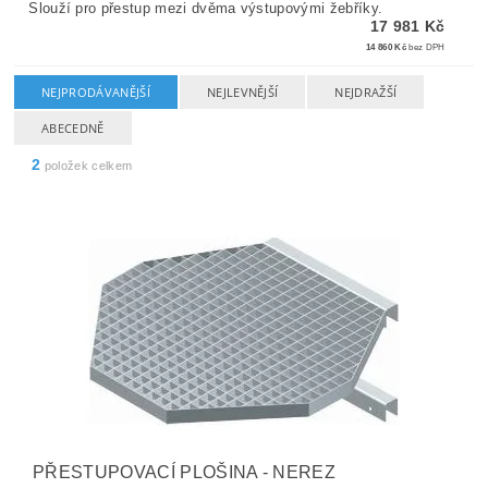
Slouží pro přestup mezi dvěma výstupovými žebříky.
17 981 Kč
14 860 Kč
bez DPH
NEJPRODÁVANĚJŠÍ
NEJLEVNĚJŠÍ
NEJDRAŽŠÍ
ABECEDNĚ
2
položek celkem
PŘESTUPOVACÍ PLOŠINA - NEREZ