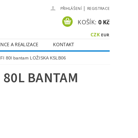
|
PŘIHLÁŠENÍ
REGISTRACE
KOŠÍK:
0 Kč
CZK
EUR
NCE A REALIZACE
KONTAKT
OFI 80l bantam LOŽISKA KSLB06
 80L BANTAM
 kolečko
- objem korby 80 litrů, pryžové plné kolo,
 velká zdvojená kuličková ložiska
,
zesílená osa
průměru 12 mm
, rám prášková barva komaxit exteriér