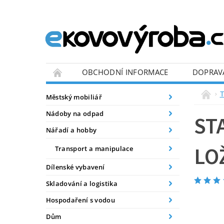
OBCHODNÍ INFORMACE
DOPRAV
BLOG
T
Městský mobiliář
Nádoby na odpad
ST
Nářadí a hobby
LO
Transport a manipulace
Dílenské vybavení
Skladování a logistika
Hospodaření s vodou
Tip
Doprava 
Dům