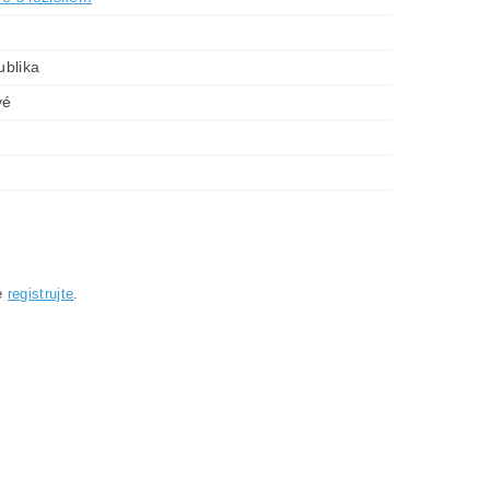
blika
vé
e
registrujte
.