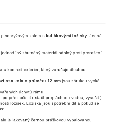
m plnopryžovým kolem s
kuličkovými
ložisky
. Jedná
 jednodílný zhutněný materiál odolný proti proražení
vou komaxit exteriér, který zaručuje dlouhou
ází osa kola o průměru 12 mm
jsou zárukou vyoké
avařených úchytů rámu.
. po práci očistit ( stačí propláchnou vodou, vysušit )
osti ložisek. Ložiska jsou spotřební díl a pokud se
ce.
Dále je lakovaný černou práškovou vypalovanou