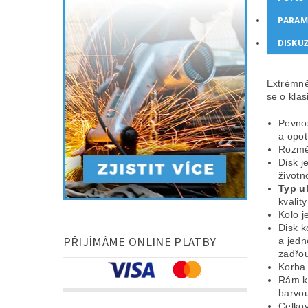
PARAM
DISKU
Extrémně
se o kla
Pevnos
a opot
Rozmě
Disk j
životn
Typ u
kvalit
Kolo j
Disk k
PŘIJÍMÁME ONLINE PLATBY
a jedn
zadřou
Korba 
Rám ko
barvou
Celkov