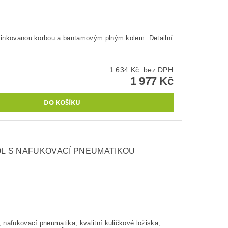
pozinkovanou korbou a bantamovým plným kolem. Detailní
1 634 Kč bez DPH
1 977 Kč
0L S NAFUKOVACÍ PNEUMATIKOU
, nafukovací pneumatika, kvalitní kuličkové ložiska,