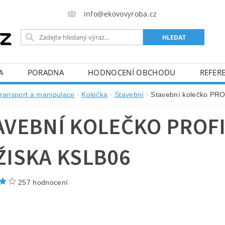
info@ekovovyroba.cz
A
PORADNA
HODNOCENÍ OBCHODU
REFERE
ransport a manipulace
Kolečka
Stavební
Stavební kolečko PR
AVEBNÍ KOLEČKO PROFI
ŽISKA KSLB06
257 hodnocení
Stavební
kvalitní
zdarma
kola o 