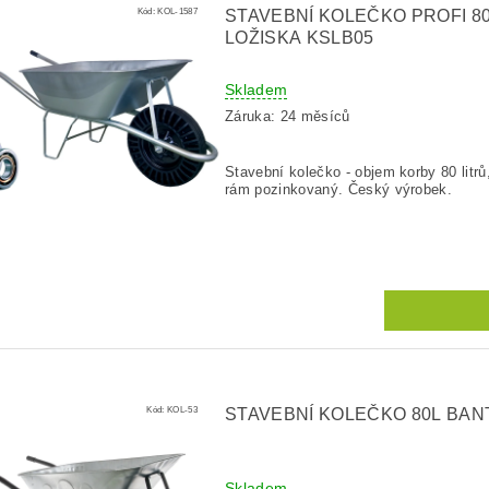
Kód:
KOL-1587
STAVEBNÍ KOLEČKO PROFI 
LOŽISKA KSLB05
Skladem
Záruka: 24 měsíců
Stavební kolečko - objem korby 80 litrů,
rám pozinkovaný. Český výrobek.
Kód:
KOL-53
STAVEBNÍ KOLEČKO 80L BAN
Skladem