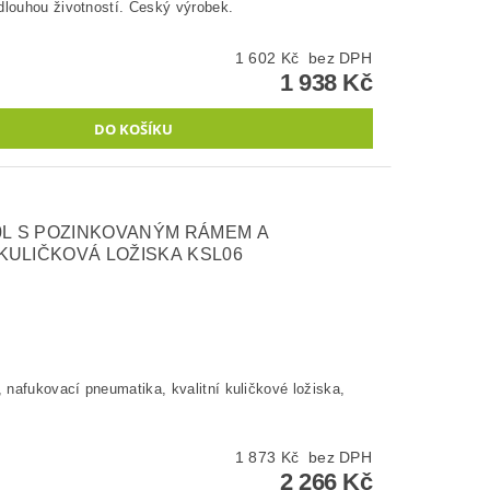
dlouhou životností. Český výrobek.
1 602 Kč bez DPH
1 938 Kč
0L S POZINKOVANÝM RÁMEM A
KULIČKOVÁ LOŽISKA KSL06
, nafukovací pneumatika, kvalitní kuličkové ložiska,
1 873 Kč bez DPH
2 266 Kč