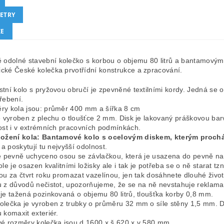
ETRY
ZE
 odolné stavební kolečko s korbou o objemu 80 litrů a bantamový
sické České kolečka prvotřídní konstrukce a zpracování.
tní kolo s pryžovou obručí je zpevněné textilními kordy. Jedná se o
řebení.
ry kola jsou: průměr 400 mm a šířka 8 cm
e vyroben z plechu o tloušťce 2 mm. Disk je lakovaný práškovou bar
ost i v extrémních pracovních podmínkách.
ložení kola: Bantamové kolo s ocelovým diskem, kterým proch
y a poskytují tu nejvyšší odolnost.
e pevně uchyceno osou se závlačkou, která je usazena do pevně n
ole je osazen kvalitními ložisky ale i tak je potřeba se o ně starat tzn
ou za čtvrt roku promazat vazelínou, jen tak dosáhnete dlouhé životn
 z důvodů nečistot, upozorňujeme, že se na ně nevstahuje reklama
je tažená pozinkovaná o objemu 80 litrů, tloušťka korby 0,8 mm.
lečka je vyroben z trubky o průměru 32 mm o síle stěny 1,5 mm. 
 komaxit exteriér.
é rozměry kolečka jsou d 1600 x š 620 x v 580 mm