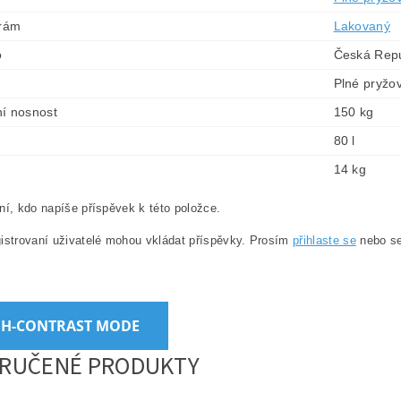
 rám
Lakovaný
o
Česká Repu
Plné pryžo
í nosnost
150 kg
80 l
14 kg
ní, kdo napíše příspěvek k této položce.
istrovaní uživatelé mohou vkládat příspěvky. Prosím
přihlaste se
nebo s
GH-CONTRAST MODE
RUČENÉ PRODUKTY