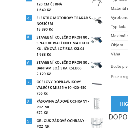
120 CM ČERNÁ
Materiál
1 640 Kč
Vyroben
ELEKTRO MOTOROVÝ TRAKAŘ S
NOSIČEM
Typ kola
18 890 Kč
Maximáln
STAVEBNÍ KOLEČKO PROFI 80L
S NAFUKOVACÍ PNEUMATIKOU
Objem
KULIČKOVÁ LOŽISKA KSL04
Váha
1 938 Kč
STAVEBNÍ KOLEČKO PROFI 80L
Buďte prv
BANTAM LOŽISKA KSLB06
2 129 Kč
Pouze reg
OCELOVÝ DOPRAVNÍKOVÝ
VÁLEČEK MIS55-A10-420-450
756 Kč
PÁSOVINA ZÁDOVÉ OCHRANY -
HI
POZINK
672 Kč
DOPO
OBLOUK ZÁDOVÉ OCHRANY -
POZINK