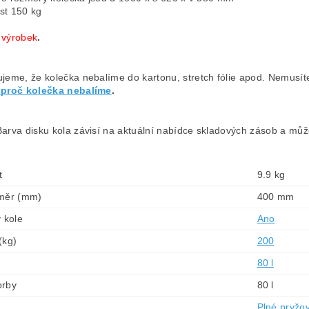
st 150 kg
ý
výrobek
.
jeme, že kolečka nebalíme do kartonu, stretch fólie apod. Nemusíte
 proč kolečka nebalíme
.
arva disku kola závisí na aktuální nabídce skladových zásob a může
.
t
9.9 kg
ůměr (mm)
400 mm
 kole
Ano
(kg)
200
80 l
orby
80 l
Plné pryžo