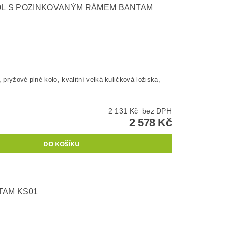
80L S POZINKOVANÝM RÁMEM BANTAM
 pryžové plné kolo, kvalitní velká kuličková ložiska,
2 131 Kč bez DPH
2 578 Kč
TAM KS01