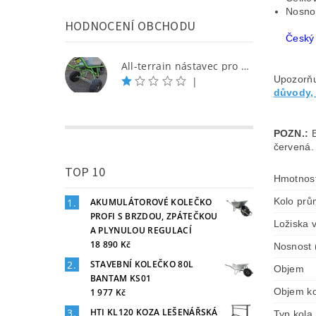
Nosno
HODNOCENÍ OBCHODU
Česk
All-terrain nástavec pro Triglav
Upozorňu
|
důvody,
POZN.:
B
červená
TOP 10
Hmotnos
Kolo pr
AKUMULÁTOROVÉ KOLEČKO
PROFI S BRZDOU, ZPÁTEČKOU
Ložiska v
A PLYNULOU REGULACÍ
18 890 Kč
Nosnost 
STAVEBNÍ KOLEČKO 80L
Objem
BANTAM KS01
Objem k
1 977 Kč
HTI KL120 KOZA LEŠENÁŘSKÁ
Typ kola