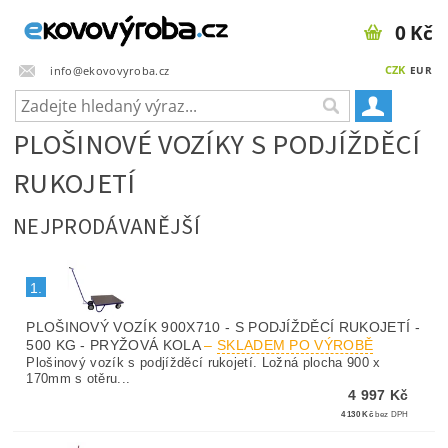
0 Kč
CZK
info@ekovovyroba.cz
EUR
PLOŠINOVÉ VOZÍKY S PODJÍŽDĚCÍ
RUKOJETÍ
NEJPRODÁVANĚJŠÍ
1.
PLOŠINOVÝ VOZÍK 900X710 - S PODJÍŽDĚCÍ RUKOJETÍ -
500 KG - PRYŽOVÁ KOLA
–
SKLADEM PO VÝROBĚ
Plošinový vozík s podjížděcí rukojetí. Ložná plocha 900 x
170mm s otěru...
4 997 Kč
4 130 Kč
bez DPH