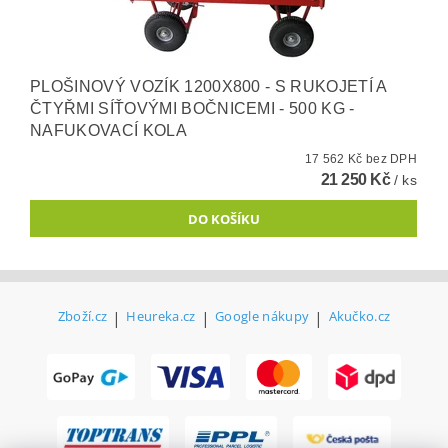
PLOŠINOVÝ VOZÍK 1200X800 - S RUKOJETÍ A
ČTYŘMI SÍŤOVÝMI BOČNICEMI - 500 KG -
NAFUKOVACÍ KOLA
17 562 Kč bez DPH
21 250 Kč
/ ks
Zboží.cz
|
Heureka.cz
|
Google nákupy
|
Akučko.cz