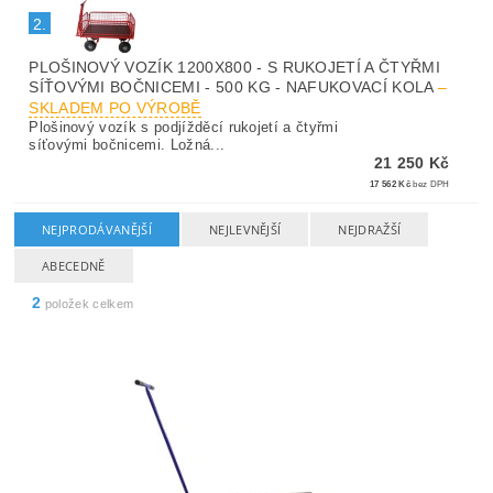
2.
PLOŠINOVÝ VOZÍK 1200X800 - S RUKOJETÍ A ČTYŘMI
SÍŤOVÝMI BOČNICEMI - 500 KG - NAFUKOVACÍ KOLA
–
SKLADEM PO VÝROBĚ
Plošinový vozík s podjížděcí rukojetí a čtyřmi
síťovými bočnicemi. Ložná...
21 250 Kč
17 562 Kč
bez DPH
NEJPRODÁVANĚJŠÍ
NEJLEVNĚJŠÍ
NEJDRAŽŠÍ
ABECEDNĚ
2
položek celkem